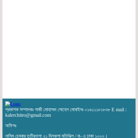
প্রকাশক সম্পাদকঃ গাজী মোহাম্মদ সোহেল মোবাইলঃ ০১৬১১১৮১৮৩৮ E mail :
kalerchitro@gmail.com
অফিসঃ
নাসিম চেম্বার তৃতীয়তলা ২১ দিলকুশা মতিঝিল / বা- এ ঢাকা ১০০০।