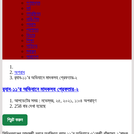
গণমাধ্যম
ধর্ম
নগরজিবন
নারি-শিশু
প্রবাস
প্রশাসন
ফিচার
শিক্ষা
সাহিত্য
স্বাস্থ্য
সারাদেশ
অপরাধ
র‌্যাব-১১’র অভিযানে মাদকসহ গ্রেফতার-২
র‌্যাব-১১’র অভিযানে মাদকসহ গ্রেফতার-২
আপডেটের সময় : নভেম্বর, ২৫, ২০২১, ১:০৪ অপরাহ্ণ
258 বার দেখা হয়েছে
প্রিন্ট করুন
সিদ্ধিরগঞ্জের আদমজী নগরে অবস্থিত র‌্যাব-১১’র অভিযানে ৩’কেজী গাঁজাসহ ২’মাদক