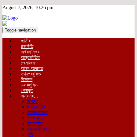
August 7, 2026, 10:26 pm
Toggle navigation
জাতীয়
রাজনীতি
অর্থ্যবানিজ্য
আন্তর্জাতিক
জেলাসংবাদ
আইন-আদালত
তথ্যপ্রযুক্তি
বিনোদন
এক্সক্লুসিভ
খেলাধুলা
অন্যান্য…
অপরাধ
লাইফস্টাইল
করোনাভাইরাস
পাঠক কলাম
সম্পাদকীয়
স্বাস্থ্য-চিকিৎসা
কৃষি