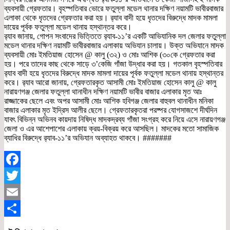
ব্যবসায়ী গ্রেফতার। বৃহস্পতিবার ভোরে ফতুল্লা মডেল থানার দক্ষিণ নয়ামটি ভাবীরবাজার
এলাকা থেকে ধৃতদের গ্রেফতার করা হয়। র‌্যাব বাদী হয়ে ধৃতদের বিরুদ্ধে মাদক মামলা
দায়ের পূর্বক ফতুল্লা মডেল থানায় হস্থান্তর করে।
র‌্যাব জানায়, গোপন সংবাদের ভিত্তিতে র‌্যাব-১১’র একটি আভিযানিক দল জেলার ফতুল্লা
মডেল থানার দক্ষিণ নয়ামটি ভাবীরবাজার এলাকায় অভিযান চালায়। উক্ত অভিযানে মাদক
ব্যবসায়ী মোঃ ইমতিয়াজ হোসেন @ কালু (৩২) ও মোঃ আশিক (৩০কে গ্রেফতার করা
হয়। পরে তাদের কাছ থেকে সাড়ে ৩’কেজি গাঁজা উদ্ধার করা হয়। গতকাল বৃহস্পতিবার
র‌্যাব বাদী হয়ে ধৃতদের বিরুদ্ধে মাদক মামলা দায়ের পূর্বক ফতুল্লা মডেল থানায় হস্থান্তর
করে। র‌্যাব আরো জানায়, গ্রেফতারকৃত আসামী মোঃ ইমতিয়াজ হোসেন কালু @ কালু
নারায়ণগঞ্জ জেলার ফতুল্লা থানাধীন দক্ষিণ নয়ামটি ভাবীর বাজার এলাকার মৃত আঃ
রাজ্জাকের ছেলে এবং অপর আসামী মোঃ আশিক হবিগঞ্জ জেলার বাহুবল থানাধীন মনিকা
বাজার এলাকার মৃত ইদ্রিস আলীর ছেলে। গ্রেফতারকৃতরা পরষ্পর যোগসাজশে দীর্ঘদিন
যাবৎ বিভিন্ন অভিনব কায়দায় নিষিদ্ধ মাদকদ্রব্য গাঁজা সংগ্রহ করে নিয়ে এসে নারায়ণগঞ্জ
জেলা ও এর আশেপাশের এলাকায় ক্রয়-বিক্রয় করে আসছিল। মাদকের মতো সামাজিক
ব্যাধির বিরুদ্ধে র‌্যাব-১১’র অভিযান অব্যাহত থাকবে। #######
Facebook
Twitter
Email
Share