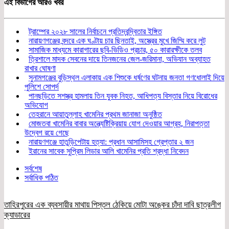
এই বিভাগের আরও খবর
ট্রাম্পের ২০২৮ সালের নির্বাচনে প্রতিদ্বন্দ্বিতার ইঙ্গিত
নারায়ণগঞ্জের বন্দরে এক ঘণ্টায় চার ছিনতাই, অস্ত্রের মুখে জিম্মি করে লুট
সামাজিক মাধ্যমে কারাগারের ছবি-ভিডিও প্রচার, ৫০ কারারক্ষীকে তলব
ত্রিশালে মাদক সেবনের দায়ে তিনজনের জেল-জরিমানা, অভিযান অব্যাহত
রাখার ঘোষণা
সুনামগঞ্জের বুড়িস্থল এলাকায় এক শিশুকে ধর্ষণের ঘটনায় জনতা গণধোলাই দিয়ে
পুলিশে সোপর্দ
পানছড়িতে সশস্ত্র হামলায় তিন যুবক নিহত, আধিপত্য বিস্তার নিয়ে বিরোধের
অভিযোগ
তেহরানে আয়াতুল্লাহ খামেনির প্রথম জানাজা অনুষ্ঠিত
মোজতবা খামেনির বাবার অন্ত্যেষ্টিক্রিয়ায় যোগ দেওয়ার আগ্রহ, নিরাপত্তা
উদ্বেগ রয়ে গেছে
নারায়ণগঞ্জে হাতুড়িপেটায় হত্যা: প্রধান আসামিসহ গ্রেপ্তার ২ জন
ইরানের সাবেক সুপ্রিম লিডার আলি খামেনির প্রতি শ্রদ্ধা নিবেদন
সর্বশেষ
সর্বাধিক পঠিত
তাহিরপুরের এক ব্যবসায়ীর মাথায় পিস্তল ঠেকিয়ে মোটা অঙ্কের চাঁদা দাবি ছাত্রলীগ
ক্যাডারের