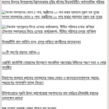
মতলব উত্তর উপজেলায় ট্রান্সফরমার চুরির ঘটনায় বিদ্যুৎবিহীন অর্ধশতাধিক পরিবার
সংসদ সদস্যদের বেতন ৫ লাখ, মন্ত্রীদের ১০ লাখ করার প্রস্তাব নুরুল হক নুরের
টেকনাফ স্থলবন্দরে ফিরে এসেছে কর্মচাঞ্চল্য, সীমিত পরিসরে চলছে বাণিজ্য
বিআরটিসি বাস সার্ভিস বন্ধ, চালুর দাবিতে যাত্রীদের মানববন্ধন
৩০টি স্বর্ণের বারসহ আটক-৩
ওয়ার্কিং জার্নালিষ্ট ফোরামের উদ্যোগে সাংবাদিক আনোয়ার উদ্দিনের স্মরণ সভা ও দোয়া
অনুষ্ঠিত
বিকাশের মাধ্যমে ব্র্যাকের সদস্যদের সঞ্চয় ফেরত ও জনসচেতনতামূলক প্রচার-
প্রচারণার পাশাপাশি মাস্ক বিতরণ
চিটাগাংরোডে মুরগি রিপন ব্যাপোরোয়া প্রশাসনের নাম ভাঙিয়ে চাঁদাবাজি র‌্যাবের
হস্তক্ষেপ কামনা
শুরু হয়েছে মধুবৃক্ষ খেজুর গাছের রস সংগ্রহ