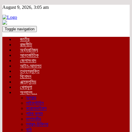
August 9, 2026, 3:05 am
Toggle navigation
জাতীয়
রাজনীতি
অর্থ্যবানিজ্য
আন্তর্জাতিক
জেলাসংবাদ
আইন-আদালত
তথ্যপ্রযুক্তি
বিনোদন
এক্সক্লুসিভ
খেলাধুলা
অন্যান্য…
অপরাধ
লাইফস্টাইল
করোনাভাইরাস
পাঠক কলাম
সম্পাদকীয়
স্বাস্থ্য-চিকিৎসা
কৃষি