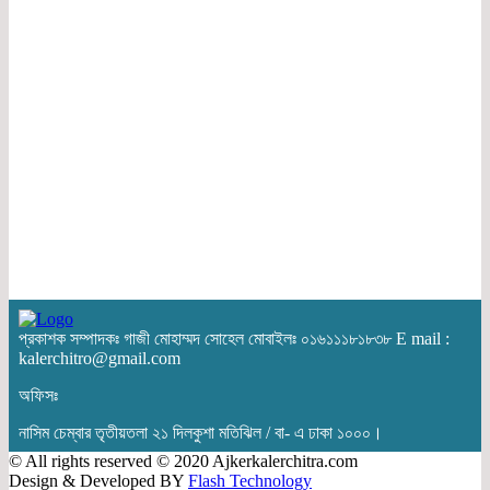
প্রকাশক সম্পাদকঃ গাজী মোহাম্মদ সোহেল মোবাইলঃ ০১৬১১১৮১৮৩৮ E mail :
kalerchitro@gmail.com
অফিসঃ
নাসিম চেম্বার তৃতীয়তলা ২১ দিলকুশা মতিঝিল / বা- এ ঢাকা ১০০০।
© All rights reserved © 2020 Ajkerkalerchitra.com
Design & Developed BY
Flash Technology