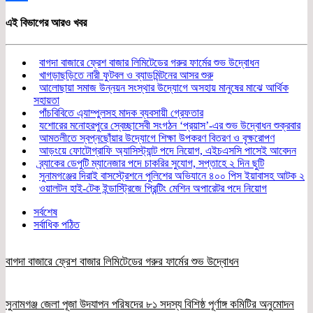
Share
এই বিভাগের আরও খবর
বাগদা বাজারে ফ্রেশ বাজার লিমিটেডের গরুর ফার্মের শুভ উদ্বোধন
খাগড়াছড়িতে নারী ফুটবল ও ব্যাডমিন্টনের আসর শুরু
আলোছায়া সমাজ উন্নয়ন সংস্থার উদ্যোগে অসহায় মানুষের মাঝে আর্থিক
সহায়তা
পাঁচবিবিতে এ্যাম্পুলসহ মাদক ব্যবসায়ী গ্রেফতার
যশোরের মনোহরপুরে স্বেচ্ছাসেবী সংগঠন ‘প্রয়াস’-এর শুভ উদ্বোধন শুক্রবার
আমতলীতে স্বপ্নছোঁয়ার উদ্যোগে শিক্ষা উপকরণ বিতরণ ও বৃক্ষরোপণ
আড়ংয়ে ফোটোগ্রাফি অ্যাসিস্ট্যান্ট পদে নিয়োগ, এইচএসসি পাসেই আবেদন
ব্র্যাকের ডেপুটি ম্যানেজার পদে চাকরির সুযোগ, সপ্তাহে ২ দিন ছুটি
সুনামগঞ্জের দিরাই বাসস্ট্রেশনে পুলিশের অভিযানে ৪০০ পিস ইয়াবাসহ আটক ২
ওয়ালটন হাই-টেক ইন্ডাস্ট্রিজে প্রিন্টিং মেশিন অপারেটর পদে নিয়োগ
সর্বশেষ
সর্বাধিক পঠিত
বাগদা বাজারে ফ্রেশ বাজার লিমিটেডের গরুর ফার্মের শুভ উদ্বোধন
সুনামগঞ্জ জেলা পূজা উদযাপন পরিষদের ৮১ সদস্য বিশিষ্ঠ পূর্ণাঙ্গ কমিটির অনুমোদন