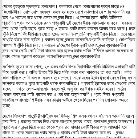
দেশের বৃহত্তম স্থলবন্দর বেনাপোল। কলকাতা থেকে বেনাপোলের দূরত্ব মাত্র ৮৪
কিলোমিটার। যোগাযোগ ব্যবস্থা সহজ হওয়াতে দেশে স্থলপথে যে পণ্য আমদানি হয়
তার ৭০ শতাংশ হয়ে থাকে বেনাপোল বন্দর দিয়ে। এ বন্দরের ট্রাক পার্কিং টার্মিনালে
প্রতিদিন প্রায় ৩০০ থেকে ৪০০ পণ্যবাহী দুই দেশের ট্রাক আসা-যাওয়া করে। সরকার এ
বন্দর থেকে প্রতি বছরে প্রায় সাড়ে ৫ হাজার কোটি টাকার রাজস্ব আদায় করে থাকে। চরম
ঝুঁকি নিয়ে পার্কিং টার্মিনালে যেতে হচ্ছে আমদানি-রপ্তানি পণ্যবাহী ট্রাক নিয়ে। তবে মাঝে
মধ্যেই ঘটছে নানা দুর্ঘটনা। ব্যাহত হচ্ছে বন্দরের আমদানি-রপ্তানি কার্যক্রম। ভোগান্তির
পাশাপাশি ঝুঁকি নিয়ে চলাচল করছেন দু’দেশের ট্রাক ড্রাইভারসহ বন্দর ব্যবহারকারীরা।
বন্দর থেকে কোটি কোটি টাকা রাজস্ব আয় হলেও ট্রাক পার্কিং টার্মিনাল এলাকা সংস্কার না
করায় ক্ষোভ প্রকাশ করেছেন আমদানিকারকসহ বন্দর ব্যবহারকারীরা।
সংশ্লিষ্ট সূত্রে জানা গেছে, ২৫ একর জমির উপর নির্মাণাধীন পার্কিং টার্মিনাল এলাকাটি মাটি
দিয়ে ভরাট করা। বালির উপরে ইট দিয়ে সলিং করার কথা থাকলেও তা করা হয়নি। বর্ষায়
কাদা পানিতে গোটা এলাকা সয়লাব হয়ে গেছে। মাঝে মধ্যে ইটের টুকরো ফেলে কিছু স্থান
সংস্কার করলেও পুরো জায়গাটি থাকে কাদাপানিতে। পণ্যবাহী ট্রাকের ভারে সেগুলো দেবে
যাচ্ছে। এখানে লোড-আনলোড করতে খুই অসুবিধা হয় ট্রাক ড্রাইভারদের। মাঠের
বেহাল অবস্থায় গাড়ি প্রবেশ করা ও বের করা অনুপোযোগী। প্রায় দিনই পণ্যবাহী
ভারতীয় ও বাংলাদেশি ট্রাক এসব কাদায় আটকে থেকে দিনের পর দিন লোকসান গুনতে
হচ্ছে।
দেশের সিংহভাগ গার্মেন্ট ইন্ডাস্ট্রিজসহ বিভিন্ন শিল্প কলকারখানার কাঁচামাল আমদানি হয় এ
বন্দর দিয়ে। রাজস্ব আয়ের দিক থেকে চট্টগ্রাম বন্দরের পরেই বেনাপোল বন্দরের অবস্থান।
প্রতিবছর এ বন্দর দিয়ে ভারত থেকে প্রায় ৪০ হাজার কোটি টাকার পণ্য আমদানি হয়ে
থাকে যা থেকে সরকারের প্রায় সাড়ে ৫ হাজার কোটি টাকা রাজস্ব আয় হয়। বন্দরও