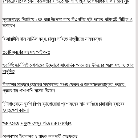
রূপগঞ্জে সাবেক সেনা কর্মকর্তার বাড়িতে হামলা ভাংচুর ২০লক্ষাধিক টাকার মাল লুট
সুনামগঞ্জের দিরাইয়ে ১৪৪ ধারা উপেক্ষা করে বিএনপির দুই পক্ষের পাল্টাপাল্টি মিছিল ও
সমাবেশ
বিআরটিসি বাস সার্ভিস বন্ধ, চালুর দাবিতে যাত্রীদের মানববন্ধন
৩০টি স্বর্ণের বারসহ আটক-৩
ওয়ার্কিং জার্নালিষ্ট ফোরামের উদ্যোগে সাংবাদিক আনোয়ার উদ্দিনের স্মরণ সভা ও দোয়া
অনুষ্ঠিত
বিকাশের মাধ্যমে ব্র্যাকের সদস্যদের সঞ্চয় ফেরত ও জনসচেতনতামূলক প্রচার-
প্রচারণার পাশাপাশি মাস্ক বিতরণ
চিটাগাংরোডে মুরগি রিপন ব্যাপোরোয়া প্রশাসনের নাম ভাঙিয়ে চাঁদাবাজি র‌্যাবের
হস্তক্ষেপ কামনা
শুরু হয়েছে মধুবৃক্ষ খেজুর গাছের রস সংগ্রহ
কেশবপুরে ইয়াবাসহ ২ মাদক ব্যবসায়ী গ্রেফতার