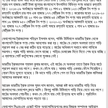
পণ্যের ভাড়া বাবদ আয় করে কয়েক কোটি টাকা। বেনাপোল স্থলবন্দর দিয়ে প্রতি বছর
প্রায় দশ হাজার কোটি টাকা মূল্যের বাংলাদেশে উৎপাদিত বিভিন্ন পণ্য ভারতে রপ্তানি
হয়। ২০১৮-১৯ অর্থবছরে আমদানি হয় ২১ লাখ ৮১ হাজার ১২৩ মেট্রিক টন পণ্য ও
রপ্তানি হয়েছিল চার লাখ এক হাজার ১৭৭ মেট্রিক টন পণ্য। করোনার মধ্যে ২০১৯-২০
অর্থবছরে আমদানি হয় ২০ লাখ ৩৮ হাজার ৬৪ মেট্রিক টন পণ্য আর রপ্তানি হয়েছে ৩
লাখ ১৬ হাজার ৯৫০ মেট্রিক টন পণ্য। ২০২০-২১ অর্থবছরে আমদানি হয়েছে ২০ লাখ
৭৪ হাজার ৭২৭ মেট্রিক টন পণ্য একই সময়ে রপ্তানি হয়েছে ২ লাখ ৯৭ হাজার ৪৮
মেট্রিক টন পণ্য।
বেনাপোলের ট্রাকচালক শহিদুল ইসলাম বলেন, পার্কিং টার্মিনালে ভারতীয় ট্রাক থেকে
বাংলাদেশি ট্রাকে পণ্য লোড আনলোড করা হয়। মাঠের যে বেহাল অবস্থা তাতে গাড়ি
প্রবেশ করা ও বের করা কঠিন হয়ে পড়েছে। মাঠের অধিকাংশ স্থানে কাদা পানিকে
সয়লাব। প্রায় গাড়ি কাদায় ফেসে যাচ্ছে। গাড়ির ডেমারেজ দিতে দিতে শেষ হয়ে যাচ্ছি।
এ ব্যাপারে পোর্ট কর্তৃপক্ষের কোনো সুনজর নেই।
ভারতীয় ট্রাকচালক শ্যামল কুমার জানান, এই মাঠের যে অবস্থা তাতে ট্রাক নিয়ে মাঠে
প্রবেশ করতে ভয় লাগে। কখন যে ফেঁসে যায়। আমার গাড়ি একবার ফেঁসে গিয়েছিল।
ক্রেণ দিয়ে তুলতে হয়েছে। কি ভাবে গাড়ি ফেঁসে গেল তা নিয়ে ভারতীয় ট্রাক মালিকরা
আমাদের বকাঝকা করে।
আরেক ভারতীয় ট্রাক চালক সুমন দাস জানান, আমরা কষ্ট করে ভারতীয় গাড়ি নিয়ে
বাংলাদেশের বেনাপোল বন্দরে আসি। কিন্থু পার্কিং টামিনালে গাড়ি নিয়ে যেতে ভয় লাগে।
মাঠের অবস্থা শোচনীয়। কখন যে ফেঁসে যায় সেই চিন্তায় বসে থাকি। প্রতিদিন
আমাদের ভোগান্তির মধ্যে পড়তে হয়।
বেনাপোল সিএন্ডএফ এজেন্ট স্টাফ অ্যাসোসিয়েশনের বন্দর বিষয়ক সম্পাদক আউয়াল