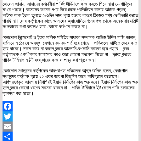
হোসেন জানান, আমাদের কর্মচারীরা পার্কিং টার্মিনালে কাজ করতে গিয়ে নানা ভোগান্তির
মধ্যে পড়ছে। আমাদের অনেক পণ্য নিয়ে ট্রাক প্রতিনিয়ত কাদায় আটকে পড়ছে।
আটকে থাকা ট্রাক তুলতে ২/৩দিন সময় ব্যয় হওয়ার কারণে ঠিকমত পণ্য ডেলিভারি করতে
পারছি না। বন্দর কর্তৃপক্ষের কাছে আমাদের অ্যাসোসিয়েশনের পক্ষ থেকে অনেক বার মাঠটি
সংস্কারের কথা বললেও তারা কোনো কর্ণপাত করছে না।
বেনাপোল ট্রান্সপোর্ট ও ট্রাক মালিক সমিতির সাধারণ সম্পাদক আজিম উদ্দিন গাজি জানান,
বর্তমানে মাঠের যে অবস্থা সেখানে বড় বড় গর্ত হয়ে গেছে। গাড়িগুলো মাটিতে ডেবে কাত
হয়ে যাচ্ছে। দ্রুত কাজ না করলে বন্দরে আমদানি-রপ্তানি ব্যাহত হয়ে পড়বে। বন্দর
কর্তৃপক্ষকে একাধিকবার জানানোর পরও তারা কোনো পদক্ষেপ নিচ্ছে না। দ্রুত বন্দরের
পাকিং টার্মিনাল মাঠটি সংস্কারের কাজ সম্পন্ন করা প্রয়োজন।
বেনাপোল স্থলবন্দর কর্তৃপক্ষের ভারপ্রাপ্ত পরিচালক আব্দুল জলিল বলেন, বেনাপোল
স্থলবন্দর কর্তৃপক্ষ প্রায় ২৫ একর জায়গা কিছুদিন আগে অধিগ্রহণ করেছেন।
অধিগ্রহণকৃত জায়গায় শিগগিরই ইয়ার্ড নির্মাণের কাজ শুরু হবে। ইয়ার্ড নির্মাণের কাজ শুরু
হলে বন্দরে কোনো ধরণের সমস্যা থাকবে না। পার্কিং টার্মিনালে ইট ফেলে গাড়ি চলাচলের
ব্যবস্থা করা হচ্ছে।
Facebook
Twitter
Email