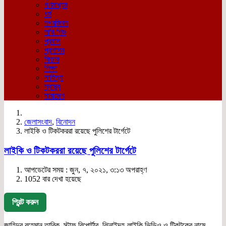
গণমাধ্যম
ধর্ম
নগরজিবন
নারি-শিশু
প্রবাস
প্রশাসন
ফিচার
শিক্ষা
সাহিত্য
স্বাস্থ্য
সারাদেশ
জেলাসংবাদ
,
বিনোদন
লাইকি ও টিকটকররা রয়েছে পুলিশের টার্গেটে
লাইকি ও টিকটকররা রয়েছে পুলিশের টার্গেটে
আপডেটের সময় : জুন, ৭, ২০২১, ৩:১৩ অপরাহ্ণ
1052 বার দেখা হয়েছে
প্রিন্ট করুন
জাহিদুর রহেমান তারিক, স্টাফ রিপোর্টার, ঝিনাইদহ-লাইকি ভিডিও ও টিকটকের নামে