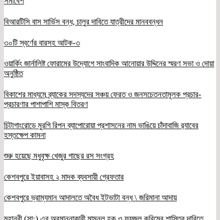
সমাবেশ
বিআরটিসি বাস সার্ভিস বন্ধ, চালুর দাবিতে যাত্রীদের মানববন্ধন
৩০টি স্বর্ণের বারসহ আটক-৩
ওয়ার্কিং জার্নালিষ্ট ফোরামের উদ্যোগে সাংবাদিক আনোয়ার উদ্দিনের স্মরণ সভা ও দোয়া
অনুষ্ঠিত
বিকাশের মাধ্যমে ব্র্যাকের সদস্যদের সঞ্চয় ফেরত ও জনসচেতনতামূলক প্রচার-
প্রচারণার পাশাপাশি মাস্ক বিতরণ
চিটাগাংরোডে মুরগি রিপন ব্যাপোরোয়া প্রশাসনের নাম ভাঙিয়ে চাঁদাবাজি র‌্যাবের
হস্তক্ষেপ কামনা
শুরু হয়েছে মধুবৃক্ষ খেজুর গাছের রস সংগ্রহ
কেশবপুরে ইয়াবাসহ ২ মাদক ব্যবসায়ী গ্রেফতার
কেশবপুরে ভ্রাম্যমান আদালতে অবৈধ ইটভাটা বন্ধ \ জরিমানা আদায়
মহানবী (সা:) এর অবমাননাকারী মামুনুল হক ও ফয়জুল করিমের শাস্তির দাবিতে