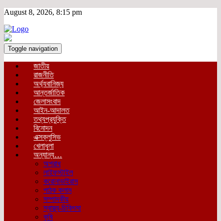
August 8, 2026, 8:15 pm
Toggle navigation
জাতীয়
রাজনীতি
অর্থ্যবানিজ্য
আন্তর্জাতিক
জেলাসংবাদ
আইন-আদালত
তথ্যপ্রযুক্তি
বিনোদন
এক্সক্লুসিভ
খেলাধুলা
অন্যান্য…
অপরাধ
লাইফস্টাইল
করোনাভাইরাস
পাঠক কলাম
সম্পাদকীয়
স্বাস্থ্য-চিকিৎসা
কৃষি