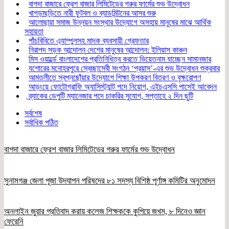
বাগদা বাজারে ফ্রেশ বাজার লিমিটেডের গরুর ফার্মের শুভ উদ্বোধন
খাগড়াছড়িতে নারী ফুটবল ও ব্যাডমিন্টনের আসর শুরু
আলোছায়া সমাজ উন্নয়ন সংস্থার উদ্যোগে অসহায় মানুষের মাঝে আর্থিক
সহায়তা
পাঁচবিবিতে এ্যাম্পুলসহ মাদক ব্যবসায়ী গ্রেফতার
নিরাপদ সড়ক আন্দোলন দেশের মানুষের আন্দোলন: ইলিয়াস কাঞ্চন
মিস ওয়ার্ল্ডে বাংলাদেশের প্রতিনিধিত্ব করতে ভিয়েতনাম যাচ্ছেন সামানজার
যশোরের মনোহরপুরে স্বেচ্ছাসেবী সংগঠন ‘প্রয়াস’-এর শুভ উদ্বোধন শুক্রবার
আমতলীতে স্বপ্নছোঁয়ার উদ্যোগে শিক্ষা উপকরণ বিতরণ ও বৃক্ষরোপণ
আড়ংয়ে ফোটোগ্রাফি অ্যাসিস্ট্যান্ট পদে নিয়োগ, এইচএসসি পাসেই আবেদন
ব্র্যাকের ডেপুটি ম্যানেজার পদে চাকরির সুযোগ, সপ্তাহে ২ দিন ছুটি
সর্বশেষ
সর্বাধিক পঠিত
বাগদা বাজারে ফ্রেশ বাজার লিমিটেডের গরুর ফার্মের শুভ উদ্বোধন
সুনামগঞ্জ জেলা পূজা উদযাপন পরিষদের ৮১ সদস্য বিশিষ্ঠ পূর্ণাঙ্গ কমিটির অনুমোদন
অনলাইন জুয়ার প্রতিবাদ করায় কলেজ শিক্ষককে কুপিয়ে জখম, ৮ দিনেও জ্ঞান
ফেরেনি