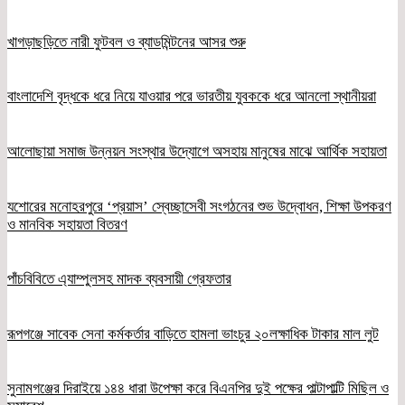
খাগড়াছড়িতে নারী ফুটবল ও ব্যাডমিন্টনের আসর শুরু
বাংলাদেশি বৃদ্ধকে ধরে নিয়ে যাওয়ার পরে ভারতীয় যুবককে ধরে আনলো স্থানীয়রা
আলোছায়া সমাজ উন্নয়ন সংস্থার উদ্যোগে অসহায় মানুষের মাঝে আর্থিক সহায়তা
যশোরের মনোহরপুরে ‘প্রয়াস’ স্বেচ্ছাসেবী সংগঠনের শুভ উদ্বোধন, শিক্ষা উপকরণ
ও মানবিক সহায়তা বিতরণ
পাঁচবিবিতে এ্যাম্পুলসহ মাদক ব্যবসায়ী গ্রেফতার
রূপগঞ্জে সাবেক সেনা কর্মকর্তার বাড়িতে হামলা ভাংচুর ২০লক্ষাধিক টাকার মাল লুট
সুনামগঞ্জের দিরাইয়ে ১৪৪ ধারা উপেক্ষা করে বিএনপির দুই পক্ষের পাল্টাপাল্টি মিছিল ও