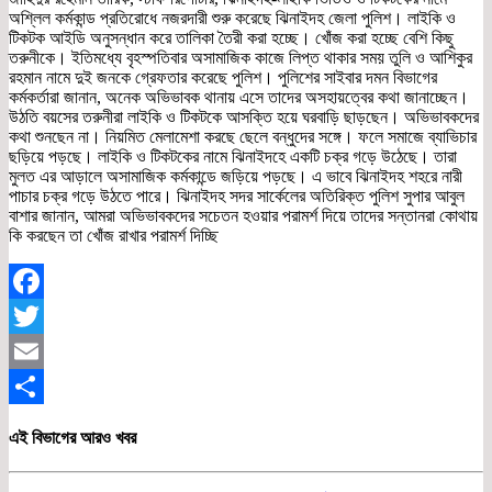
অশ্লিল কর্মকান্ড প্রতিরোধে নজরদারী শুরু করেছে ঝিনাইদহ জেলা পুলিশ। লাইকি ও
টিকটক আইডি অনুসন্ধান করে তালিকা তৈরী করা হচ্ছে। খোঁজ করা হচ্ছে বেশি কিছু
তরুনীকে। ইতিমধ্যে বৃহস্পতিবার অসামাজিক কাজে লিপ্ত থাকার সময় তুলি ও আশিকুর
রহমান নামে দুই জনকে গ্রেফতার করেছে পুলিশ। পুলিশের সাইবার দমন বিভাগের
কর্মকর্তারা জানান, অনেক অভিভাবক থানায় এসে তাদের অসহায়ত্বের কথা জানাচ্ছেন।
উঠতি বয়সের তরুনীরা লাইকি ও টিকটকে আসক্তি হয়ে ঘরবাড়ি ছাড়ছেন। অভিভাবকদের
কথা শুনছেন না। নিয়মিত মেলামেশা করছে ছেলে বন্ধুদের সঙ্গে। ফলে সমাজে ব্যাভিচার
ছড়িয়ে পড়ছে। লাইকি ও টিকটকের নামে ঝিনাইদহে একটি চক্র গড়ে উঠেছে। তারা
মুলত এর আড়ালে অসামাজিক কর্মকান্ডে জড়িয়ে পড়ছে। এ ভাবে ঝিনাইদহ শহরে নারী
পাচার চক্র গড়ে উঠতে পারে। ঝিনাইদহ সদর সার্কেলের অতিরিক্ত পুলিশ সুপার আবুল
বাশার জানান, আমরা অভিভাবকদের সচেতন হওয়ার পরামর্শ দিয়ে তাদের সন্তানরা কোথায়
কি করছেন তা খোঁজ রাখার পরামর্শ দিচ্ছি
Facebook
Twitter
Email
Share
এই বিভাগের আরও খবর