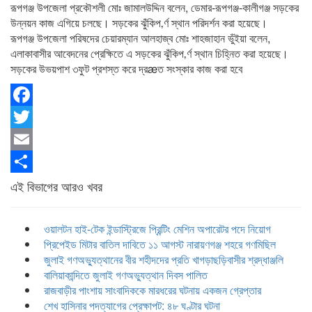
রূপগঞ্জ উপজেলা প্রকৌশলী মোঃ জামালউদ্দিন বলেন, ডেমার-রূপগঞ্জ-কালীগঞ্জ সড়কের
উন্নয়ন কাজ এগিয়ে চলছে। সড়কের ঝুঁকিপ‚র্ণ স্থান পরিদর্শন করা হয়েছে।
রূপগঞ্জ উপজেলা পরিষদের চেয়ারম্যান আলহাজ্ব মোঃ শাহজাহান ভুঁইয়া বলেন,
এলাকাবাসীর আবেদনের প্রেক্ষিতে এ সড়কের ঝুঁকিপ‚র্ণ স্থান চিহ্নিত করা হয়েছে।
সড়কের উভয়পাশ ৩ফুট প্রশস্ত করে দ্রæত সংস্কার কাজ করা হবে
Facebook
Twitter
Email
Share
এই বিভাগের আরও খবর
ওয়ালটন হাই-টেক ইন্ডাস্ট্রিজে প্রিন্টিং মেশিন অপারেটর পদে নিয়োগ
প্রিপেইড মিটার বাতিল দাবিতে ১১ আগস্ট নারায়ণগঞ্জ শহরে গণমিছিল
জুলাই গণঅভ্যুত্থানের বীর শহীদদের প্রতি খাগড়াছড়িবাসীর শ্রদ্ধাঞ্জলি
বালিয়াকান্দিতে জুলাই গণঅভ্যুত্থান দিবস পালিত
রাজবাড়ীর পাংশায় সাংবাদিককে মারধরের ঘটনায় একজন গ্রেপ্তার
শেখ হাসিনার পদত্যাগের প্রেক্ষাপট: ৪৮ ঘণ্টার ঘটনা