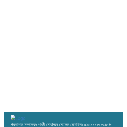
প্রকাশক সম্পাদকঃ গাজী মোহাম্মদ সোহেল মোবাইলঃ ০১৬১১১৮১৮৩৮ E