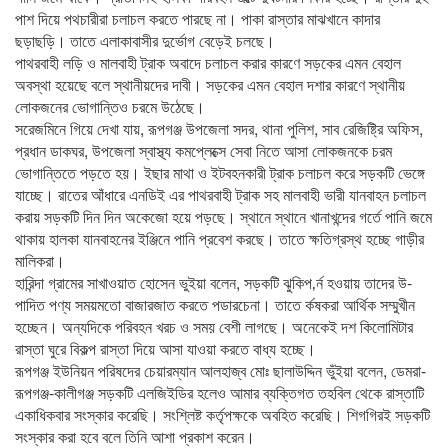
পাশ দিয়ে পথচারীরা চলাচল করতে পারছে না। পাকা রাস্তার মাঝখানে কাদার
ছড়াছড়ি। তাতে এলাকাবাসীর দুর্ভোগ বেড়েই চলছে।
পাথরবাহী লড়ি ও মালবাহী ট্রাক অবাদে চলাচল করার কারণে সড়কের এমন বেহাল
অবস্থা হয়েছে বলে স্থানীয়দের দাবী। সড়কের এমন বেহাল দশার কারণে স্থানীয়
লোকজনের ভোগান্তিও চরমে উঠেছে।
সরেজমিনে গিয়ে দেখা যায়, রূপগঞ্জ উপজেলা সদর, থানা পুলিশ, সাব রেজিষ্ট্রি অফিস,
প্রধান ডাকঘর, উপজেলা স্বাস্থ্য কমপ্লেক্সে সেবা নিতে আসা লোকজনকে চরম
ভোগান্তিতে পড়তে হয়। ইছার মাথা ও ইটবহনকারী ট্রাক চলাচল করে সড়কটি ভেঙ্গে
যাচ্ছে। রাতের আঁধারে এনডিই এর পাথরবাহী ট্রাক সহ মালবাহী ভারী যানবাহন চলাচল
করায় সড়কটি দিন দিন অকেজো হয়ে পড়ছে। স্থানে স্থানে খানাখন্দের গর্তে পানি জমে
থাকায় হালকা যানবাহনের ইঞ্জিনে পানি প্রবেশ করছে। তাতে ক্ষতিগ্রস্থ হচ্ছে গাড়ীর
মালিকরা।
হারিন্দা গ্রামের সাখাওয়াত হোসেন ভুইয়া বলেন, সড়কটি ঝুকিপ‚র্ন হওয়ায় তাদের উ-
পাদিত পণ্য সময়মতো বাজারজাত করতে পডারচেনা। তাতে র্কষকরা আর্থিক সম্মুখীন
হচ্ছেন। অন্যদিকে পরিবহন খরচ ও সময় বেশী লাগছে। অনেকেই দশ কিলোমিটার
রাস্তা ঘুরে বিকল্প রাস্তা দিয়ে আসা যাওয়া করতে বাধ্য হচ্ছে।
রূপগঞ্জ ইউনিয়ন পরিষদের চেয়ারম্যান আলহাজ্ব মোঃ ছালাউদ্দিন ভুঁইয়া বলেন, ডেমরা-
রূপগঞ্জ-কালীগঞ্জ সড়কটি এলজিইডির হলেও আমার ব্যক্তিগত তহবিল থেকে রাস্তাটি
একাধিকবার সংস্কার করেছি। সংশ্লিষ্ট কর্তৃপক্ষকে অবহিত করেছি। শিগগিরই সড়কটি
সংস্কার করা হবে বলে তিনি আশা প্রকাশ করেন।