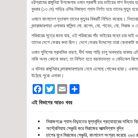
চট্টগ্রামের রাঙ্গুনিয়া উপজেলার ওমান প্রবাসী চার ভাইয়ের লাশ উদ্ধা
বুধবার (১৩ মে) গাড়ির এসির বিষাক্ত গ্যাস নির্গত হয়ে তাদের মৃত্যু হ
ওমানে বাংলাদেশ দূতাবাস তাদের মৃত্যুর বিষয়টি নিশ্চিত করেছে। নিহতরা
বন্দারাজারপাড়া এলাকার বাসিন্দা মো. রাশেদ, মো. শাহেদ, মো. সিরা
পরিবারের সূত্রে জানা যায়, ওই পরিবারের পাঁচ ভাইয়ের মধ্যে চার ভা
তাদের দেশে ফেরার কথা ছিল। দেশে ফেরার উদ্দেশ্যে তারা কেনাকাট
ওমান পুলিশের প্রাথমিক ধারণা, দীর্ঘ সময় গাড়ি চালু অবস্থায় থাকায় এসি
নাকি অন্য কোনো কারণ, তা নিশ্চিত হতে ময়নাতদন্ত ও মেডিকেল রিপোর
এ ঘটনায় রাঙ্গুনিয়ার বন্দারাজারপাড়ায় নেমে এসেছে শোকের ছায়া। একসঙ
উঠেছে পুরো এলাকা।
Facebook
Twitter
Email
Share
এই বিভাগের আরও খবর
সিরাজগঞ্জে গ্যাস-বিদ্যুতের মূল্যবৃদ্ধি প্রত্যাহারের দাবিতে ব
অস্ট্রেলিয়ায় সেঞ্চুরি করে মিরাজের আত্মবিশ্বাস বৃদ্ধি
চাপের মুখে মিরাজের সেঞ্চুরি, বাংলাদেশ সংগ্রহ করেছে ২৬৩ র