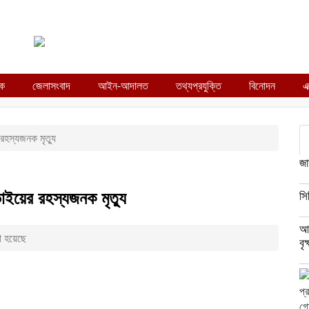
িক
জেলাসংবাদ
আইন-আদালত
তথ্যপ্রযুক্তি
বিনোদন
এ
 রহস্যজনক মৃত্যু
জা
ভাইয়ের রহস্যজনক মৃত্যু
সি
আম
া হয়েছে
বৃ