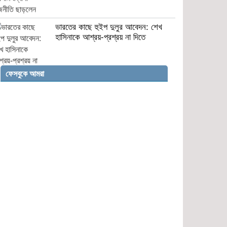
ভারতের কাছে হুইপ দুলুর আবেদন: শেখ
হাসিনাকে আশ্রয়-প্রশ্রয় না দিতে
ফেসবুকে আমরা
সিরাজগঞ্জে গ্যাস-বিদ্যুতের মূল্যবৃদ্ধি
প্রত্যাহারের দাবিতে বিক্ষোভ মিছিল
মির্জাপুরে পল্লী বিদ্যুত অফিসে হামলা, কর্মী
আহত
ভালুকায় পরিত্যক্ত পুকুর থেকে অজ্ঞাত
ব্যক্তির মরদেহ উদ্ধার
নড়াইলে আন্ত:জেলা ডাকাত দলের সর্দার
গ্রেফতার