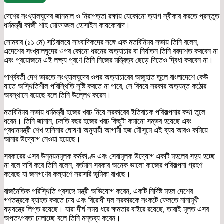
দেশের সংখ্যালঘুদের জানমাল ও নিরাপত্তা রক্ষায় যেকোনো ত্যাগ স্বীকার করতে প্রস্তুত
ধর্মমন্ত্রী কাজী শাহ মোফাজ্জল হোসাইন কায়কোবাদ।
সোমবার (১১ মে) সচিবালয়ে সাংবাদিকদের সঙ্গে এক মতবিনিময় সভায় তিনি বলেন,
এদেশের সংখ্যালঘুদের ওপর কোনো ধরনের অত্যাচার বা নির্যাতন তিনি বরদাশত করবেন না
এবং প্রয়োজনে এই লক্ষ্য পূরণে তিনি নিজের মন্ত্রিত্ব ছেড়ে দিতেও দ্বিধা করবেন না।
পার্শ্ববর্তী দেশ ভারতে সংখ্যালঘুদের ওপর অত্যাচারের অজুহাত তুলে বাংলাদেশে কেউ
যাতে অস্থিতিশীল পরিস্থিতি সৃষ্টি করতে না পারে, সে বিষয়ে সরকার অত্যন্ত কঠোর
অবস্থানে রয়েছে বলে তিনি উল্লেখ করেন।
মতবিনিময় সভায় ধর্মমন্ত্রী হজের খরচ নিয়ে সরকারের ইতিবাচক পরিকল্পনার কথা তুলে
ধরেন। তিনি জানান, চলতি বছর হজের খরচ কিছুটা কমানো সম্ভব হয়েছে এবং
প্রধানমন্ত্রী শেখ হাসিনার ঘোষণা অনুযায়ী আগামী হজ মৌসুমে এই ব্যয় আরও কমিয়ে
আনার উদ্যোগ নেওয়া হয়েছে।
সরকারের এসব উন্নয়নমূলক কর্মকাণ্ড এবং সেবামূলক উদ্যোগ একটি মহলের সহ্য হচ্ছে
না বলে দাবি করে তিনি বলেন, বর্তমান সরকার অনেক ভালো কাজের পরিকল্পনা গ্রহণ
করেছে যা জনগণের কল্যাণে সরাসরি ভূমিকা রাখছে।
রাজনৈতিক পরিস্থিতি প্রসঙ্গে মন্ত্রী অভিযোগ করেন, একটি নির্দিষ্ট মহল দেশের
গণতন্ত্রকে ব্যাহত করতে চায় এবং বিরোধী দল সরকারকে সংকটে ফেলতে নানামুখী
ষড়যন্ত্রে লিপ্ত রয়েছে। যারা দীর্ঘ সময় ধরে ক্ষমতার বাইরে রয়েছে, তারাই মূলত এসব
অপতৎপরতা চালাচ্ছে বলে তিনি মন্তব্য করেন।