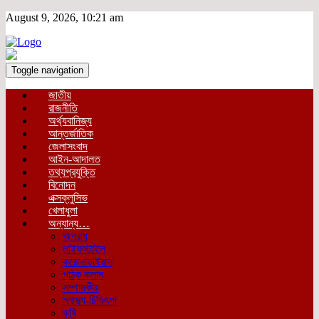
August 9, 2026, 10:21 am
Toggle navigation
জাতীয়
রাজনীতি
অর্থ্যবানিজ্য
আন্তর্জাতিক
জেলাসংবাদ
আইন-আদালত
তথ্যপ্রযুক্তি
বিনোদন
এক্সক্লুসিভ
খেলাধুলা
অন্যান্য…
অপরাধ
লাইফস্টাইল
করোনাভাইরাস
পাঠক কলাম
সম্পাদকীয়
স্বাস্থ্য-চিকিৎসা
কৃষি