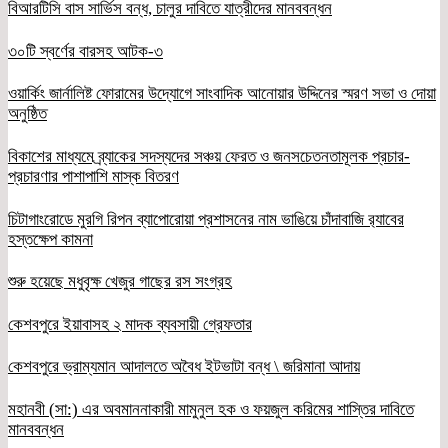
বিআরটিসি বাস সার্ভিস বন্ধ, চালুর দাবিতে যাত্রীদের মানববন্ধন
৩০টি স্বর্ণের বারসহ আটক-৩
ওয়ার্কিং জার্নালিষ্ট ফোরামের উদ্যোগে সাংবাদিক আনোয়ার উদ্দিনের স্মরণ সভা ও দোয়া
অনুষ্ঠিত
বিকাশের মাধ্যমে ব্র্যাকের সদস্যদের সঞ্চয় ফেরত ও জনসচেতনতামূলক প্রচার-
প্রচারণার পাশাপাশি মাস্ক বিতরণ
চিটাগাংরোডে মুরগি রিপন ব্যাপোরোয়া প্রশাসনের নাম ভাঙিয়ে চাঁদাবাজি র‌্যাবের
হস্তক্ষেপ কামনা
শুরু হয়েছে মধুবৃক্ষ খেজুর গাছের রস সংগ্রহ
কেশবপুরে ইয়াবাসহ ২ মাদক ব্যবসায়ী গ্রেফতার
কেশবপুরে ভ্রাম্যমান আদালতে অবৈধ ইটভাটা বন্ধ \ জরিমানা আদায়
মহানবী (সা:) এর অবমাননাকারী মামুনুল হক ও ফয়জুল করিমের শাস্তির দাবিতে
মানববন্ধন