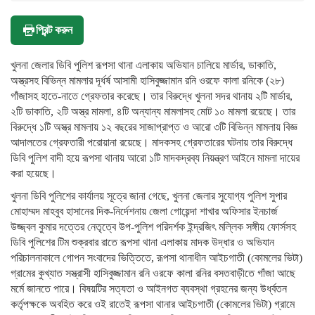
প্রিন্ট করুন
খুলনা জেলার ডিবি পুলিশ রূপসা থানা এলাকায় অভিযান চালিয়ে মার্ডার, ডাকাতি,
অস্ত্রসহ বিভিন্ন মামলার দূর্ধর্ষ আসামী হাসিবুজ্জামান রনি ওরফে কালা রনিকে (২৮)
গাঁজাসহ হাতে-নাতে গ্রেফতার করেছে। তার বিরুদ্ধে খুলনা সদর থানায় ২টি মার্ডার,
২টি ডাকাতি, ২টি অস্ত্র মামলা, ৪টি অন্যান্য মামলাসহ মোট ১০ মামলা রয়েছে। তার
বিরুদ্ধে ১টি অস্ত্র মামলায় ১২ বছরের সাজাপ্রাপ্ত ও আরো ৩টি বিভিন্ন মামলায় বিজ্ঞ
আদালতের গ্রেফতারী পরোয়ানা রয়েছে। মাদকসহ গ্রেফতারের ঘটনায় তার বিরুদ্ধে
ডিবি পুলিশ বাদী হয়ে রূপসা থানায় আরো ১টি মাদকদ্রব্য নিয়ন্ত্রণ আইনে মামলা দায়ের
করা হয়েছে।
খুলনা ডিবি পুলিশের কার্যালয় সূত্রে জানা গেছে, খুলনা জেলার সুযোগ্য পুলিশ সুপার
মোহাম্মদ মাহবুব হাসানের দিক-নির্দেশনায় জেলা গোয়েন্দা শাখার অফিসার ইনচার্জ
উজ্জ্বল কুমার দত্তের নেতৃত্বে উপ-পুলিশ পরিদর্শক ইন্দ্রজিৎ মল্লিক সঙ্গীয় ফোর্সসহ
ডিবি পুলিশের টিম শুক্রবার রাতে রূপসা থানা এলাকায় মাদক উদ্ধার ও অভিযান
পরিচালনাকালে গোপন সংবাদের ভিত্তিতে, রূপসা থানাধীন আইচগাতী (কোমলের ভিটা)
গ্রামের কুখ্যাত সস্ত্রাসী হাসিবুজ্জামান রনি ওরফে কালা রনির বসতবাড়ীতে গাঁজা আছে
মর্মে জানতে পারে। বিষয়টির সত্যতা ও আইনগত ব্যবস্থা গ্রহনের জন্য উর্ধ্বতন
কর্তৃপক্ষকে অবহিত করে ওই রাতেই রূপসা থানার আইচগাতী (কোমলের ভিটা) গ্রামে