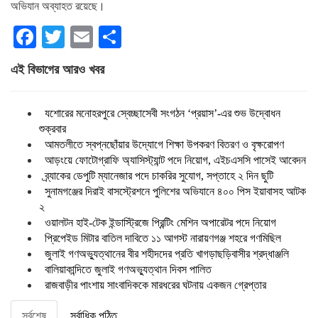
অভিযান অব্যাহত রয়েছে।
Facebook
Twitter
Email
Share
এই বিভাগের আরও খবর
যশোরের মনোহরপুরে স্বেচ্ছাসেবী সংগঠন ‘প্রয়াস’-এর শুভ উদ্বোধন
শুক্রবার
আমতলীতে স্বপ্নছোঁয়ার উদ্যোগে শিক্ষা উপকরণ বিতরণ ও বৃক্ষরোপণ
আড়ংয়ে ফোটোগ্রাফি অ্যাসিস্ট্যান্ট পদে নিয়োগ, এইচএসসি পাসেই আবেদন
ব্র্যাকের ডেপুটি ম্যানেজার পদে চাকরির সুযোগ, সপ্তাহে ২ দিন ছুটি
সুনামগঞ্জের দিরাই বাসস্ট্রেশনে পুলিশের অভিযানে ৪০০ পিস ইয়াবাসহ আটক
২
ওয়ালটন হাই-টেক ইন্ডাস্ট্রিজে প্রিন্টিং মেশিন অপারেটর পদে নিয়োগ
প্রিপেইড মিটার বাতিল দাবিতে ১১ আগস্ট নারায়ণগঞ্জ শহরে গণমিছিল
জুলাই গণঅভ্যুত্থানের বীর শহীদদের প্রতি খাগড়াছড়িবাসীর শ্রদ্ধাঞ্জলি
বালিয়াকান্দিতে জুলাই গণঅভ্যুত্থান দিবস পালিত
রাজবাড়ীর পাংশায় সাংবাদিককে মারধরের ঘটনায় একজন গ্রেপ্তার
সর্বশেষ
সর্বাধিক পঠিত