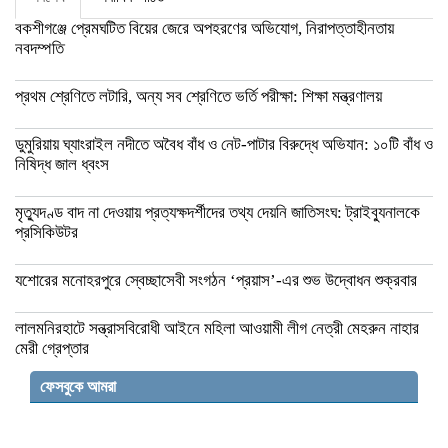
বকশীগঞ্জে প্রেমঘটিত বিয়ের জেরে অপহরণের অভিযোগ, নিরাপত্তাহীনতায়
নবদম্পতি
প্রথম শ্রেণিতে লটারি, অন্য সব শ্রেণিতে ভর্তি পরীক্ষা: শিক্ষা মন্ত্রণালয়
ডুমুরিয়ায় ঘ্যাংরাইল নদীতে অবৈধ বাঁধ ও নেট-পাটার বিরুদ্ধে অভিযান: ১০টি বাঁধ ও
নিষিদ্ধ জাল ধ্বংস
মৃত্যুদণ্ড বাদ না দেওয়ায় প্রত্যক্ষদর্শীদের তথ্য দেয়নি জাতিসংঘ: ট্রাইব্যুনালকে
প্রসিকিউটর
যশোরের মনোহরপুরে স্বেচ্ছাসেবী সংগঠন ‘প্রয়াস’-এর শুভ উদ্বোধন শুক্রবার
লালমনিরহাটে সন্ত্রাসবিরোধী আইনে মহিলা আওয়ামী লীগ নেত্রী মেহরুন নাহার
মেরী গ্রেপ্তার
ফেসবুকে আমরা
জামালপুরে বিজিবির পৃথক অভিযানে ভারতীয় মদ-
কসমেটিকস জব্দ