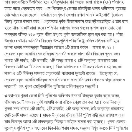
তার বসতবাড়ীতে উপস্থিত হয়ে হাসিবুজ্জামান রনি ওরফে কালা রনিকে (২৮) গাঁজাসহ
হাতে-নাতে গ্রেফতার করে। সে পিরোজপুর জেলার মঠবাড়িয়া থানার ধানীসাফা গ্রামের
মোঃ আনোয়ারের ছেলে। বর্তমানে সে খুলনা জেলার রূপসা থানার আইচগাতী (কোমল
ভিটা) গ্রামে বসবাস করে। গ্রেফতার পূর্বক জিজ্ঞাসাবাদে তার স্বীকারোক্তি ও তার ডান
হাতে থাকা একটি সাদা রংঙ্গের পলিথিন ব্যাগের ভিতর খবরের কাগজ দ্বারা মোড়ানো
অবস্থায় রক্ষিত ২৫০ গ্রাম গাঁজা উদ্ধার পূর্বক জব্দতালিকা মূলে জব্দ করা হয়। গাঁজা
উদ্ধারের ঘটনায় আসামির বিরুদ্ধে উপ-পুলিশ পরিদর্শক ইন্দ্রজিৎ মল্লিক বাদী হয়ে
রূপসা থানায় মাদকদ্রব্য নিয়য়ন্ত্রণ আইনে ১টি মামলা করেন। মামলা নং-২১।
গ্রেফতারকৃত আসামি মোঃ হাসিবুজ্জামান রনি ওরফে কালা রনির বিরুদ্ধে খুলনা সদর
থানায় ২টি মার্ডার, ২টি ডাকাতি, ২টি অস্ত্র মামলা ও ৪টি অন্যান্য মামলাসহ তার
বিরুদ্ধে মোট ১০ টি মামলা রয়েছে। বিজ্ঞ আদালতের ১ টি অস্ত্র মামলায় ১২ বছরের
সাজা ও ৩টি বিভিন্ন মামলায় গ্রেফতারী পরোয়ানা মূলতবী রয়েছে। উল্লেখ্য যে,
গ্রেফতারকৃত আসামি হাসিবুজ্জামান রনি ওরফে কালা রনি দুর্ধর্ষ গ্রেনেড বাবুর অন্যতম
সহযোগী এবং খুলনা মেট্রোপলিটন পুলিশের তালিকাভুক্ত সন্ত্রাসী।
এ ব্যাপারে খুলনা জেলা ডিবি পুলিশের অফিসার ইনচার্জ উজ্জ্বল কুমার দত্ত বলেন,
গাঁজাসহ ১০টি মামলার দূর্ধর্ষ আসামী কালা রনিকে গ্রেফতার করা হয়। তার বিরুদ্ধে
খুলনা সদর থানায় ২টি মার্ডার, ২টি ডাকাতি, ২টি অস্ত্র মামলা, ৪টি অন্যান্য মামলাসহ
মোট ১০টি মামলা রয়েছে। মাদক উদ্ধারের ঘটনায় ডিবি পুলিশ বাদী হয়ে রূপসা থানায়
তার বিরুদ্ধে আরো ১টি মাদকদ্রব্য নিয়ন্ত্রণ আইনে মামলা করা হয়েছে। খুলনা জেলার
সুযোগ্য পুলিশ সুপার মহাদয়ের দিক-নির্দেশনায় মাদক, সন্ত্রাস নির্মূল করতে ডিবি পুলিশের