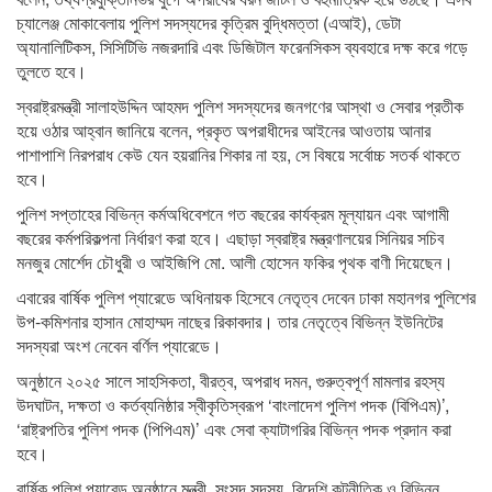
চ্যালেঞ্জ মোকাবেলায় পুলিশ সদস্যদের কৃত্রিম বুদ্ধিমত্তা (এআই), ডেটা
অ্যানালিটিকস, সিসিটিভি নজরদারি এবং ডিজিটাল ফরেনসিকস ব্যবহারে দক্ষ করে গড়ে
তুলতে হবে।
স্বরাষ্ট্রমন্ত্রী সালাহউদ্দিন আহমদ পুলিশ সদস্যদের জনগণের আস্থা ও সেবার প্রতীক
হয়ে ওঠার আহ্বান জানিয়ে বলেন, প্রকৃত অপরাধীদের আইনের আওতায় আনার
পাশাপাশি নিরপরাধ কেউ যেন হয়রানির শিকার না হয়, সে বিষয়ে সর্বোচ্চ সতর্ক থাকতে
হবে।
পুলিশ সপ্তাহের বিভিন্ন কর্মঅধিবেশনে গত বছরের কার্যক্রম মূল্যায়ন এবং আগামী
বছরের কর্মপরিকল্পনা নির্ধারণ করা হবে। এছাড়া স্বরাষ্ট্র মন্ত্রণালয়ের সিনিয়র সচিব
মনজুর মোর্শেদ চৌধুরী ও আইজিপি মো. আলী হোসেন ফকির পৃথক বাণী দিয়েছেন।
এবারের বার্ষিক পুলিশ প্যারেডে অধিনায়ক হিসেবে নেতৃত্ব দেবেন ঢাকা মহানগর পুলিশের
উপ-কমিশনার হাসান মোহাম্মদ নাছের রিকাবদার। তার নেতৃত্বে বিভিন্ন ইউনিটের
সদস্যরা অংশ নেবেন বর্ণিল প্যারেডে।
অনুষ্ঠানে ২০২৫ সালে সাহসিকতা, বীরত্ব, অপরাধ দমন, গুরুত্বপূর্ণ মামলার রহস্য
উদঘাটন, দক্ষতা ও কর্তব্যনিষ্ঠার স্বীকৃতিস্বরূপ ‘বাংলাদেশ পুলিশ পদক (বিপিএম)’,
‘রাষ্ট্রপতির পুলিশ পদক (পিপিএম)’ এবং সেবা ক্যাটাগরির বিভিন্ন পদক প্রদান করা
হবে।
বার্ষিক পুলিশ প্যারেড অনুষ্ঠানে মন্ত্রী, সংসদ সদস্য, বিদেশি কূটনীতিক ও বিভিন্ন