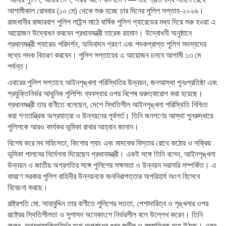
আগামীকাল রোববার (১০ মে) থেকে শুরু হচ্ছে চার দিনের পুলিশ সপ্তাহ-২০২৬।
রাজধানীর রাজারবাগ পুলিশ লাইন্স মাঠে বার্ষিক পুলিশ প্যারেডের মধ্য দিয়ে শুরু হওয়া এ
আয়োজন উদ্বোধন করবেন প্রধানমন্ত্রী তারেক রহমান। উদ্বোধনী অনুষ্ঠানে
প্রধানমন্ত্রী প্যারেড পরিদর্শন, অভিবাদন গ্রহণ এবং পদকপ্রাপ্ত পুলিশ সদস্যদের
মধ্যে পদক বিতরণ করবেন। পুলিশ সপ্তাহের এ আয়োজন চলবে আগামী ১৩ মে
পর্যন্ত।
এবারের পুলিশ সপ্তাহে আইনশৃঙ্খলা পরিস্থিতির উন্নয়ন, জনআস্থা পুনঃপ্রতিষ্ঠা এবং
প্রযুক্তিনির্ভর আধুনিক পুলিশিং ব্যবস্থার ওপর বিশেষ গুরুত্বারোপ করা হয়েছে।
প্রধানমন্ত্রী তার বাণীতে বলেছেন, দেশে স্থিতিশীল আইনশৃঙ্খলা পরিস্থিতি নিশ্চিত
করা গণতান্ত্রিক অগ্রযাত্রা ও উন্নয়নের পূর্বশর্ত। তিনি জনগণের আস্থা পুনরুদ্ধারে
পুলিশকে আরও কার্যকর ভূমিকা রাখার আহ্বান জানান।
বিশেষ করে মব সহিংসতা, কিশোর গ্যাং এবং মাদকের বিস্তার রোধে কঠোর ও সক্রিয়
ভূমিকা পালনের নির্দেশনা দিয়েছেন প্রধানমন্ত্রী। একই সঙ্গে তিনি বলেন, আইনশৃঙ্খলা
উন্নয়ন ও জাতীয় অগ্রগতির সঙ্গে পুলিশের সক্ষমতা ও উন্নয়ন সরাসরি সম্পর্কিত। এ
কারণে সরকার পুলিশ বাহিনীর উন্নয়নকে জননিরাপত্তার অপরিহার্য অংশ হিসেবে
বিবেচনা করছে।
রাষ্ট্রপতি মো. সাহাবুদ্দিন তার বাণীতে পুলিশের সততা, পেশাদারিত্ব ও শৃঙ্খলার ওপর
রাষ্ট্রের স্থিতিশীলতা ও সুশাসন অনেকাংশে নির্ভরশীল বলে উল্লেখ করেন। তিনি
বলেন, তথ্যপ্রযুক্তিনির্ভর যুগে অপরাধের ধরন জটিল ও বহুমাত্রিক হয়ে উঠছে। এসব