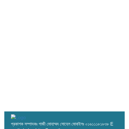
প্রকাশক সম্পাদকঃ গাজী মোহাম্মদ সোহেল মোবাইলঃ ০১৬১১১৮১৮৩৮ E