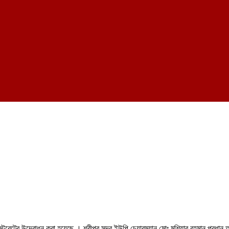
্ড রেস্টুরেন্টের উদ্বোধন করা হয়েছে । শ্রীপুর সদর ইউপি চেয়ারম্যান মোঃ মশিয়ার রহমান প্