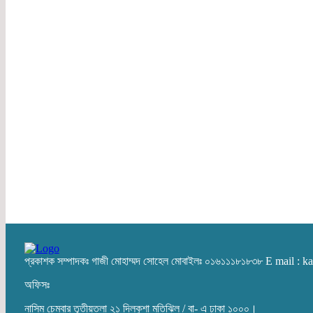
প্রকাশক সম্পাদকঃ গাজী মোহাম্মদ সোহেল মোবাইলঃ ০১৬১১১৮১৮৩৮ E mail :
অফিসঃ
নাসিম চেম্বার তৃতীয়তলা ২১ দিলকুশা মতিঝিল / বা- এ ঢাকা ১০০০।