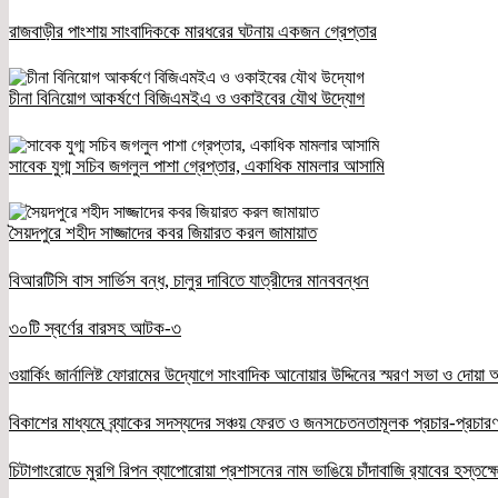
রাজবাড়ীর পাংশায় সাংবাদিককে মারধরের ঘটনায় একজন গ্রেপ্তার
চীনা বিনিয়োগ আকর্ষণে বিজিএমইএ ও ওকাইবের যৌথ উদ্যোগ
সাবেক যুগ্ম সচিব জগলুল পাশা গ্রেপ্তার, একাধিক মামলার আসামি
সৈয়দপুরে শহীদ সাজ্জাদের কবর জিয়ারত করল জামায়াত
বিআরটিসি বাস সার্ভিস বন্ধ, চালুর দাবিতে যাত্রীদের মানববন্ধন
৩০টি স্বর্ণের বারসহ আটক-৩
ওয়ার্কিং জার্নালিষ্ট ফোরামের উদ্যোগে সাংবাদিক আনোয়ার উদ্দিনের স্মরণ সভা ও দোয়া অন
বিকাশের মাধ্যমে ব্র্যাকের সদস্যদের সঞ্চয় ফেরত ও জনসচেতনতামূলক প্রচার-প্রচারণ
চিটাগাংরোডে মুরগি রিপন ব্যাপোরোয়া প্রশাসনের নাম ভাঙিয়ে চাঁদাবাজি র‌্যাবের হস্তক্