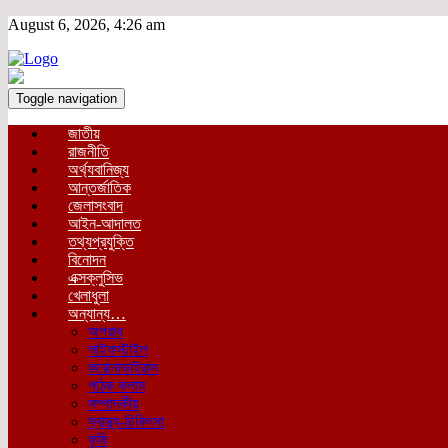
August 6, 2026, 4:26 am
Toggle navigation
জাতীয়
রাজনীতি
অর্থ্যবানিজ্য
আন্তর্জাতিক
জেলাসংবাদ
আইন-আদালত
তথ্যপ্রযুক্তি
বিনোদন
এক্সক্লুসিভ
খেলাধুলা
অন্যান্য…
অপরাধ
লাইফস্টাইল
করোনাভাইরাস
পাঠক কলাম
সম্পাদকীয়
স্বাস্থ্য-চিকিৎসা
কৃষি