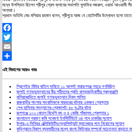
মধ্যে উপস্থিত ছিলেন শ্রীপুর প্রেস ক্লাবের সভাপতি মুসাফির নজরুল, ওয়ার্ড আওয়ামী লীগ
অন্যরা।
প্রধান অতিথি মোঃ মশিয়ার রহমান বলেন, শ্রীপুরে আজ যে হোটেলটির উদ্বোধন হলো তাতে উপ
Facebook
Twitter
Email
Share
এই বিভাগের আরও খবর
প্রিপেইড মিটার বাতিল দাবিতে ১১ আগস্ট নারায়ণগঞ্জ শহরে গণমিছিল
জুলাই গণঅভ্যুত্থানের বীর শহীদদের প্রতি খাগড়াছড়িবাসীর শ্রদ্ধাঞ্জলি
বালিয়াকান্দিতে জুলাই গণঅভ্যুত্থান দিবস পালিত
রাজবাড়ীর পাংশায় সাংবাদিককে মারধরের ঘটনায় একজন গ্রেপ্তার
শেখ হাসিনার পদত্যাগের প্রেক্ষাপট: ৪৮ ঘণ্টার ঘটনা
রূপগঞ্জে ১০২ বোতল বিদেশি মদ ও ৪ কেজি গাঁজাসহ গ্রেপ্তার ১
বাংলাদেশ পরমাণু কৃষি গবেষণা ইনস্টিটিউটে ৩৪ পদে চাকরির সুযোগ
উপায়-এ সিনিয়র এক্সিকিউটিভ/অ্যাসিস্ট্যান্ট ম্যানেজার পদে নিয়োগের সুযোগ
কুড়িগ্রামে বিকাশ ব্যবসায়ীদের মধ্যে বাংলা কিউআর সম্পর্কে সচেতনতা বাড়াতে 