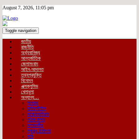
August 7, 2026, 11:05 pm
Toggle navigation
জাতীয়
রাজনীতি
অর্থ্যবানিজ্য
আন্তর্জাতিক
জেলাসংবাদ
আইন-আদালত
তথ্যপ্রযুক্তি
বিনোদন
এক্সক্লুসিভ
খেলাধুলা
অন্যান্য…
অপরাধ
লাইফস্টাইল
করোনাভাইরাস
পাঠক কলাম
সম্পাদকীয়
স্বাস্থ্য-চিকিৎসা
কৃষি