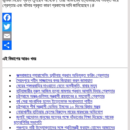
ভূমিকা নিয়েও প্রশ্ন তুলছেন অনেকে। তারা অবিলম্বে হত্যাকারীদের শনাক্ত করে
গ্রেপ্তার এবং ঘটনার প্রকৃত কারণ প্রকাশের দাবি জানিয়েছেন।#
Facebook
Twitter
Email
Share
এই বিভাগের আরও খবর
কক্সবাজারে প্যারাসেলিং দুর্ঘটনায় প্রধান অভিযুক্ত ফরিদ গ্রেপ্তার
সৈয়দপুরে শহীদ সাজ্জাদের কবর জিয়ারত করল জামায়াত
মেয়ের শ্বশুরবাড়ির দাওয়াতে যেতে অস্বীকৃতি, বাবার মৃত্যু
হাটহাজারীর নুরুল আজিম হত্যা মামলার প্রধান আসামি দিদার গ্রেপ্তার
চট্টগ্রামে অস্ত্র-গুলিসহ সন্ত্রাসী রায়হানের ৪ সহযোগী গ্রেপ্তার
বর্ষ সেরা সাংবাদিক হলেন ইত্তেফাক সংবাদদাতা শাহীন
চট্টগ্রামে শীর্ষ সন্ত্রাসী ডেভিড ইমনের ১০ দিনের রিমান্ড মঞ্জুর
নোয়াখালীর হাতিয়ায় ছেলের বিরুদ্ধে মায়ের মারধরের অভিযোগ
জুলাই আন্দোলন মানুষের সত্যের পক্ষে দাঁড়ানোর শিক্ষা দিয়েছে: সাবেক
ছাত্রশিবির সভাপতি
পঞ্চগড়ে নারী উদ্যোক্তাদের সঙ্গে প্রতিমন্ত্রী ফরহাদ হোসেন আজাদের