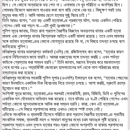
ছিল। সে কোনো অন্যায়কে ভয় পেত না। এলাকায় সে খুব পরিচিত ও জনপ্রিয় ছিল।
সোমবার বিকেলে বরফকলে যাওয়ার কথা বলে বাড়ি থেকে বের হয়। কিছুক্ষণ পরই তার
মৃত্যুর খবর পাই। আমি আমার ছেলে হত্যার সুষ্ঠু বিচার চাই।”
তিনি আরও বলেন, “এত বড় একটি হত্যাকাণ্ড প্রকাশ্যে ঘটল, অথচ একদিন পেরিয়ে
গেলেও কেউ ধরা পড়ল না—এটা খুবই দুঃখজনক।”
পুলিশ সূত্র জানায়, নিহত রানা প্রতাপ বৈরাগীর বিরুদ্ধে অভয়নগর থানায় একটি হত্যা
মামলা এবং কেশবপুর থানায় বিস্ফোরক আইনে একটি মামলা রয়েছে। তবে এসব মামলার
সঙ্গে বর্তমান হত্যাকাণ্ডের কোনো যোগসূত্র রয়েছে কি না, সে বিষয়ে তদন্ত চলছে বলে
জানিয়েছে পুলিশ।
মনিরামপুর থানার ভারপ্রাপ্ত কর্মকর্তা (ওসি) মো. রজিউল্লাহ খান বলেন, “হত্যার কারণ
এখনো নিশ্চিতভাবে জানা যায়নি। আমরা গুরুত্বের সঙ্গে তদন্ত করছি। এখন পর্যন্ত
কাউকে গ্রেপ্তার করা সম্ভব হয়নি।” তিনি জানান, মরদেহ উদ্ধার করে ময়নাতদন্ত
শেষে যশোর ২৫০ শয্যাবিশিষ্ট জেনারেল হাসপাতালের মর্গ থেকে লাশ পরিবারের কাছে
হস্তান্তর করা হয়েছে।
মনিরামপুর সার্কেলের সহকারী পুলিশ সুপার (এএসপি) ইমদাদুল হক বলেন, “হত্যার পেছনের
কারণ উদঘাটনে একাধিক দিক বিবেচনায় নিয়ে তদন্ত চলছে। আশা করছি, দ্রুতই রহস্য
উন্মোচন করা যাবে।”
সংশ্লিষ্ট সূত্র জানায়, হত্যাকাণ্ডের পরপরই সেনাবাহিনী, র‌্যাব, বিজিবি, ডিবি ও পুলিশের
একাধিক দল যৌথভাবে অভিযান শুরু করেছে। তবে ঘটনার ২৪ ঘণ্টা পেরিয়ে গেলেও এখন
পর্যন্ত কোনো সন্দেহভাজনকে আটক করা সম্ভব হয়নি। কারা, কেন এই হত্যাকাণ্ড
ঘটিয়েছে—সে বিষয়ে প্রশাসনের কাছে এখনও কোনো স্পষ্ট তথ্য নেই।
এদিকে সাংবাদিক ও ব্যবসায়ী হিসেবে পরিচিত রানা প্রতাপ বৈরাগীর হত্যাকাণ্ডে স্থানীয়
সাংবাদিক সমাজ, ব্যবসায়ী মহল ও সাধারণ মানুষের মধ্যে চরম আতঙ্ক সৃষ্টি হয়েছে।
প্রকাশ্য স্থানে এমন নৃশংস হত্যার পরও দ্রুত কোনো অগ্রগতি না থাকায় প্রশাসনের