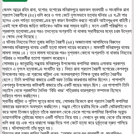
জেমস আব্দুর রহিম রানা, যশোর: যশোরের মনিরামপুরে বরফকল ব্যবসায়ী ও সাংবাদিক রানা
প্রতাপ বৈরাগীকে (৪৫) গুলি করে ও গলা কেটে নৃশংসভাবে হত্যার ঘটনার ২৪ ঘণ্টা পার
হলেও এখন পর্যন্ত হত্যাকাণ্ডের মূল কারণ উদঘাটন করতে পারেনি আইনশৃঙ্খলা বাহিনী।
একই সঙ্গে ঘটনায় জড়িত কাউকেও আটক করা সম্ভব হয়নি। ফলে একটি পরিকল্পিত ও
প্রকাশ্য হত্যাকাণ্ডের পরও তদন্তের অগ্রগতি না থাকায় স্থানীয়দের মধ্যে চরম উদ্বেগ
ও ক্ষোভ দেখা দিয়েছে।
এ ঘটনায় নিহতের পিতা তুষার কান্তি বৈরাগী (৬৪) অজ্ঞাতনামা আসামিদের বিরুদ্ধে
মঙ্গলবার মনিরামপুর থানায় একটি হত্যা মামলা দায়ের করেছেন। মামলাটি মনিরামপুর থানার
মামলা নম্বর ১৪। তবে মামলা দায়েরের পরও দৃশ্যমান কোনো অগ্রগতি না থাকায় নিহতের
পরিবার ও সহকর্মীরা হতাশা প্রকাশ করেছেন।
সোমবার (৫ জানুয়ারি) সন্ধ্যায় মনিরামপুর উপজেলার কপালিয়া বাজার এলাকায় প্রকাশ্য
স্থানে এ নৃশংস হত্যাকাণ্ড সংঘটিত হয়। নিহত রানা প্রতাপ বৈরাগী যশোরের কেশবপুর
উপজেলার আড়–য়া গ্রামের বাসিন্দা এবং অবসরপ্রাপ্ত শিক্ষক তুষার কান্তি বৈরাগীর
ছেলে। তিনি কপালিয়া বাজারে একটি বরফ তৈরির কারখানার মালিক ছিলেন। পাশাপাশি
কেশবপুর উপজেলার কাটাখালী বাজারে তাঁর একটি মাছের আড়ৎ ছিল। এর পাশাপাশি তিনি
নড়াইল থেকে প্রকাশিত দৈনিক ‘বিডি খবর’ পত্রিকার ভারপ্রাপ্ত সম্পাদক হিসেবে
দায়িত্ব পালন করছিলেন।
স্থানীয় বাসিন্দা ও পুলিশ সূত্রে জানা যায়, সোমবার বিকেলে রানা প্রতাপ বৈরাগী কপালিয়া
বাজারের বরফকলে অবস্থান করছিলেন। সন্ধ্যা পৌনে ছয়টার দিকে একটি মোটরসাইকেলে
করে আসা তিনজন দুর্বৃত্ত তাঁকে বরফকল থেকে ডেকে পাশের কপালিয়া ক্লিনিক অ্যান্ড
ডায়াগনস্টিক সেন্টারের সামনে একটি গলিতে নিয়ে যায়। সেখানে খুব কাছ থেকে তাঁর মাথায়
গুলি করা হয় এবং পরে ধারালো অস্ত্র দিয়ে গলা কেটে হত্যা করে দুর্বৃত্তরা দ্রুত পালিয়ে
যায়। ঘটনাস্থলেই তাঁর মৃত্যু হয়।
নিহতের বাবা তুষার কান্তি বৈরাগী বলেন, “আমার ছেলে শুধু ব্যবসায়ী না, সাংবাদিকও