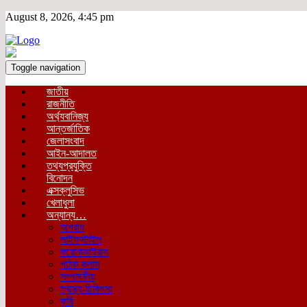
August 8, 2026, 4:45 pm
Toggle navigation
জাতীয়
রাজনীতি
অর্থ্যবানিজ্য
আন্তর্জাতিক
জেলাসংবাদ
আইন-আদালত
তথ্যপ্রযুক্তি
বিনোদন
এক্সক্লুসিভ
খেলাধুলা
অন্যান্য…
অপরাধ
লাইফস্টাইল
করোনাভাইরাস
পাঠক কলাম
সম্পাদকীয়
স্বাস্থ্য-চিকিৎসা
কৃষি