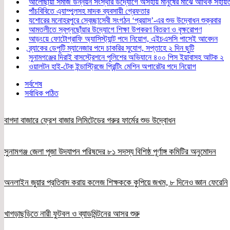
আলোছায়া সমাজ উন্নয়ন সংস্থার উদ্যোগে অসহায় মানুষের মাঝে আর্থিক সহায়
পাঁচবিবিতে এ্যাম্পুলসহ মাদক ব্যবসায়ী গ্রেফতার
যশোরের মনোহরপুরে স্বেচ্ছাসেবী সংগঠন ‘প্রয়াস’-এর শুভ উদ্বোধন শুক্রবার
আমতলীতে স্বপ্নছোঁয়ার উদ্যোগে শিক্ষা উপকরণ বিতরণ ও বৃক্ষরোপণ
আড়ংয়ে ফোটোগ্রাফি অ্যাসিস্ট্যান্ট পদে নিয়োগ, এইচএসসি পাসেই আবেদন
ব্র্যাকের ডেপুটি ম্যানেজার পদে চাকরির সুযোগ, সপ্তাহে ২ দিন ছুটি
সুনামগঞ্জের দিরাই বাসস্ট্রেশনে পুলিশের অভিযানে ৪০০ পিস ইয়াবাসহ আটক ২
ওয়ালটন হাই-টেক ইন্ডাস্ট্রিজে প্রিন্টিং মেশিন অপারেটর পদে নিয়োগ
সর্বশেষ
সর্বাধিক পঠিত
বাগদা বাজারে ফ্রেশ বাজার লিমিটেডের গরুর ফার্মের শুভ উদ্বোধন
সুনামগঞ্জ জেলা পূজা উদযাপন পরিষদের ৮১ সদস্য বিশিষ্ঠ পূর্ণাঙ্গ কমিটির অনুমোদন
অনলাইন জুয়ার প্রতিবাদ করায় কলেজ শিক্ষককে কুপিয়ে জখম, ৮ দিনেও জ্ঞান ফেরেনি
খাগড়াছড়িতে নারী ফুটবল ও ব্যাডমিন্টনের আসর শুরু