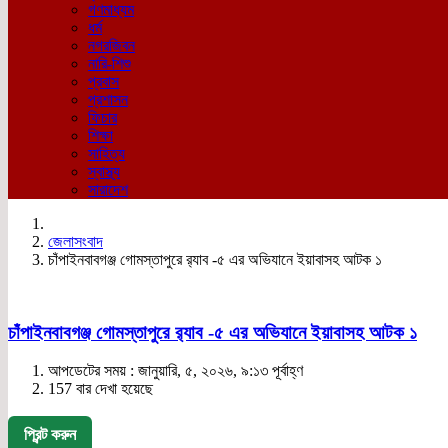
গণমাধ্যম
ধর্ম
নগরজিবন
নারি-শিশু
প্রবাস
প্রশাসন
ফিচার
শিক্ষা
সাহিত্য
স্বাস্থ্য
সারাদেশ
জেলাসংবাদ
চাঁপাইনবাবগঞ্জ গোমস্তাপুরে র‍্যাব -৫ এর অভিযানে ইয়াবাসহ আটক ১
চাঁপাইনবাবগঞ্জ গোমস্তাপুরে র‍্যাব -৫ এর অভিযানে ইয়াবাসহ আটক ১
আপডেটের সময় : জানুয়ারি, ৫, ২০২৬, ৯:১৩ পূর্বাহ্ণ
157 বার দেখা হয়েছে
প্রিন্ট করুন