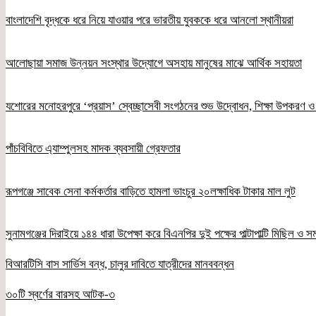
বাংলাদেশি বৃদ্ধকে ধরে নিয়ে যাওয়ার পরে ভারতীয় যুবককে ধরে আনলো স্থানীয়রা
আলোছায়া সমাজ উন্নয়ন সংস্থার উদ্যোগে অসহায় মানুষের মাঝে আর্থিক সহায়তা
যশোরের মনোহরপুরে ‘প্রয়াস’ স্বেচ্ছাসেবী সংগঠনের শুভ উদ্বোধন, শিক্ষা উপকরণ 
পাঁচবিবিতে এ্যাম্পুলসহ মাদক ব্যবসায়ী গ্রেফতার
রূপগঞ্জে সাবেক সেনা কর্মকর্তার বাড়িতে হামলা ভাংচুর ২০লক্ষাধিক টাকার মাল লুট
সুনামগঞ্জের দিরাইয়ে ১৪৪ ধারা উপেক্ষা করে বিএনপির দুই পক্ষের পাল্টাপাল্টি মিছিল ও 
বিআরটিসি বাস সার্ভিস বন্ধ, চালুর দাবিতে যাত্রীদের মানববন্ধন
৩০টি স্বর্ণের বারসহ আটক-৩