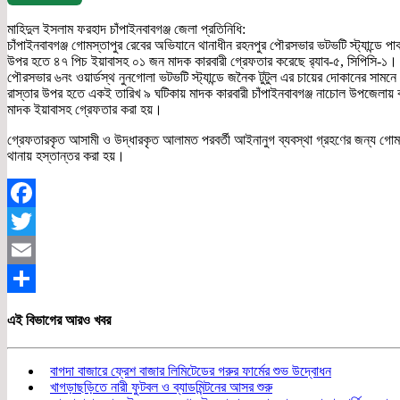
মাহিদুল ইসলাম ফরহাদ চাঁপাইনবাবগঞ্জ জেলা প্রতিনিধি:
চাঁপাইনবাবগঞ্জ গোমস্তাপুর রেবের অভিযানে থানাধীন রহনপুর পৌরসভার ভটভটি স্ট্যান্ডে পাক
উপর হতে ৪৭ পিচ ইয়াবাসহ ০১ জন মাদক কারবারী গ্রেফতার করেছে র‍্যাব-৫, সিপিসি-১। 
পৌরসভার ৬নং ওয়ার্ডস্থ নুনগোলা ভটভটি স্ট্যান্ডে জনৈক টুটুল এর চায়ের দোকানের সামনে
রাস্তার উপর হতে একই তারিখ ৯ ঘটিকায় মাদক কারবারী চাঁপাইনবাবগঞ্জ নাচোল উপজেলায় ক
মাদক ইয়াবাসহ গ্রেফতার করা হয়।
গ্রেফতারকৃত আসামী ও উদ্ধারকৃত আলামত পরবর্তী আইনানুগ ব্যবস্থা গ্রহণের জন্য গোম
থানায় হস্তান্তর করা হয়।
Facebook
Twitter
Email
Share
এই বিভাগের আরও খবর
বাগদা বাজারে ফ্রেশ বাজার লিমিটেডের গরুর ফার্মের শুভ উদ্বোধন
খাগড়াছড়িতে নারী ফুটবল ও ব্যাডমিন্টনের আসর শুরু