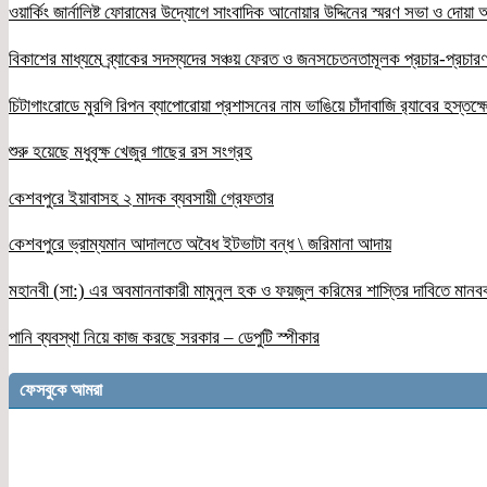
ওয়ার্কিং জার্নালিষ্ট ফোরামের উদ্যোগে সাংবাদিক আনোয়ার উদ্দিনের স্মরণ সভা ও দোয়া অন
বিকাশের মাধ্যমে ব্র্যাকের সদস্যদের সঞ্চয় ফেরত ও জনসচেতনতামূলক প্রচার-প্রচারণ
চিটাগাংরোডে মুরগি রিপন ব্যাপোরোয়া প্রশাসনের নাম ভাঙিয়ে চাঁদাবাজি র‌্যাবের হস্তক্
শুরু হয়েছে মধুবৃক্ষ খেজুর গাছের রস সংগ্রহ
কেশবপুরে ইয়াবাসহ ২ মাদক ব্যবসায়ী গ্রেফতার
কেশবপুরে ভ্রাম্যমান আদালতে অবৈধ ইটভাটা বন্ধ \ জরিমানা আদায়
মহানবী (সা:) এর অবমাননাকারী মামুনুল হক ও ফয়জুল করিমের শাস্তির দাবিতে মানব
পানি ব্যবস্থা নিয়ে কাজ করছে সরকার – ডেপুটি স্পীকার
ফেসবুকে আমরা