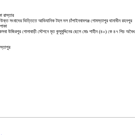
া রাস্তার
উক্ত সংবাদের ভিত্তিতে আভিযানিক টহল দল চাঁপাইনবাবগঞ্জ গোমস্তাপুর থানাধীন রহনপুর
 পাকা
সবা উজিরপুর গোলাবাড়ী স্টেশনে মৃত কুসুমুদ্দিনের ছেলে মোঃ শাহীন (৪০) কে ৪৭ পিচ অবৈধ
স্তাপুর