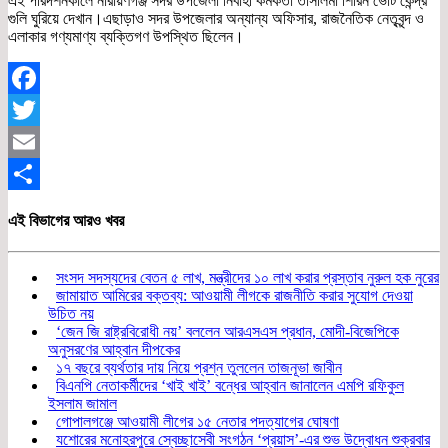
এই পরিদর্শনকালে নারায়ণগঞ্জ সদর উপজেলা নির্বাহী কর্মকর্তা তাসলিমা শিরিন ভোট কেন্দ্র
গুলি ঘুরিয়ে দেখান।এছাড়াও সদর উপজেলার অন্যান্য অফিসার, রাজনৈতিক নেতৃবৃন্দ ও
এলাকার গণ্যমাণ্য ব্যক্তিগণ উপস্থিত ছিলেন।
Facebook
Twitter
Email
Share
এই বিভাগের আরও খবর
সংসদ সদস্যদের বেতন ৫ লাখ, মন্ত্রীদের ১০ লাখ করার প্রস্তাব নুরুল হক নুরের
জামায়াত আমিরের বক্তব্য: আওয়ামী লীগকে রাজনীতি করার সুযোগ দেওয়া
উচিত নয়
‘জেন জি রাষ্ট্রবিরোধী নয়’ বললেন আরএসএস প্রধান, মোদী-বিজেপিকে
অনুসরণের আহ্বান দীপকের
১৭ বছরে ব্যর্থতার দায় নিয়ে প্রশ্ন তুললেন তাজনূভা জাবীন
বিএনপি নেতাকর্মীদের ‘খাই খাই’ বন্ধের আহ্বান জানালেন এমপি রফিকুল
ইসলাম জামাল
গোপালগঞ্জে আওয়ামী লীগের ১৫ নেতার পদত্যাগের ঘোষণা
যশোরের মনোহরপুরে স্বেচ্ছাসেবী সংগঠন ‘প্রয়াস’-এর শুভ উদ্বোধন শুক্রবার