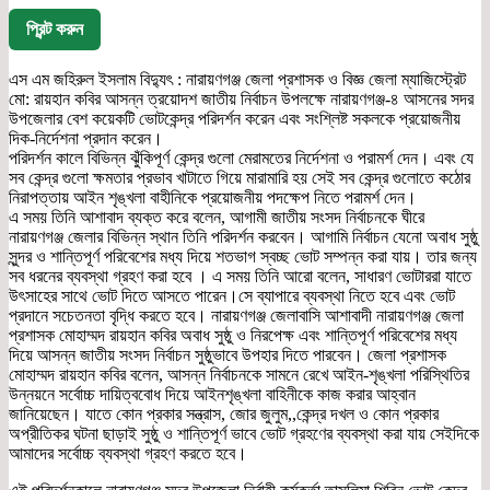
প্রিন্ট করুন
এস এম জহিরুল ইসলাম বিদ্যুৎ : নারায়ণগঞ্জ জেলা প্রশাসক ও বিজ্ঞ জেলা ম্যাজিস্ট্রেট
মো: রায়হান কবির আসন্ন ত্রয়োদশ জাতীয় নির্বাচন উপলক্ষে নারায়ণগঞ্জ-৪ আসনের সদর
উপজেলার বেশ কয়েকটি ভোটকেন্দ্র পরিদর্শন করেন এবং সংশ্লিষ্ট সকলকে প্রয়োজনীয়
দিক-নির্দেশনা প্রদান করেন।
পরিদর্শন কালে বিভিন্ন ঝুঁকিপূর্ণ কেন্দ্র গুলো মেরামতের নির্দেশনা ও পরামর্শ দেন। এবং যে
সব কেন্দ্র গুলো ক্ষমতার প্রভাব খাটাতে গিয়ে মারামারি হয় সেই সব কেন্দ্র গুলোতে কঠোর
নিরাপত্তায় আইন শৃঙ্খলা বাহীনিকে প্রয়োজনীয় পদক্ষেপ নিতে পরামর্শ দেন।
এ সময় তিনি আশাবাদ ব্যক্ত করে বলেন, আগামী জাতীয় সংসদ নির্বাচনকে ঘীরে
নারায়ণগঞ্জ জেলার বিভিন্ন স্থান তিনি পরিদর্শন করবেন। আগামি নির্বাচন যেনো অবাধ সুষ্ঠু
সুন্দর ও শান্তিপূর্ণ পরিবেশের মধ্য দিয়ে শতভাগ স্বচ্ছ ভোট সম্পন্ন করা যায়। তার জন্য
সব ধরনের ব্যবস্থা গ্রহণ করা হবে । এ সময় তিনি আরো বলেন, সাধারণ ভোটাররা যাতে
উৎসাহের সাথে ভোট দিতে আসতে পারেন।সে ব্যাপারে ব্যবস্থা নিতে হবে এবং ভোট
প্রদানে সচেতনতা বৃদ্ধি করতে হবে। নারায়ণগঞ্জ জেলাবাসি আশাবাদী নারায়ণগঞ্জ জেলা
প্রশাসক মোহাম্মদ রায়হান কবির অবাধ সুষ্ঠু ও নিরপেক্ষ এবং শান্তিপূর্ণ পরিবেশের মধ্য
দিয়ে আসন্ন জাতীয় সংসদ নির্বাচন সুষ্ঠুভাবে উপহার দিতে পারবেন। জেলা প্রশাসক
মোহাম্মদ রায়হান কবির বলেন, আসন্ন নির্বাচনকে সামনে রেখে আইন-শৃঙ্খলা পরিস্থিতির
উন্নয়নে সর্বোচ্চ দায়িত্ববোধ দিয়ে আইনশৃঙ্খলা বাহিনীকে কাজ করার আহ্বান
জানিয়েছেন। যাতে কোন প্রকার সন্ত্রাস, জোর জুলুম,,কেন্দ্র দখল ও কোন প্রকার
অপ্রীতিকর ঘটনা ছাড়াই সুষ্ঠু ও শান্তিপূর্ণ ভাবে ভোট গ্রহণের ব্যবস্থা করা যায় সেইদিকে
আমাদের সর্বোচ্চ ব্যবস্থা গ্রহণ করতে হবে।