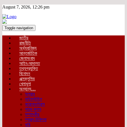
August 7, 2026, 12:26 pm
Toggle navigation
জাতীয়
রাজনীতি
অর্থ্যবানিজ্য
আন্তর্জাতিক
জেলাসংবাদ
আইন-আদালত
তথ্যপ্রযুক্তি
বিনোদন
এক্সক্লুসিভ
খেলাধুলা
অন্যান্য…
অপরাধ
লাইফস্টাইল
করোনাভাইরাস
পাঠক কলাম
সম্পাদকীয়
স্বাস্থ্য-চিকিৎসা
কৃষি