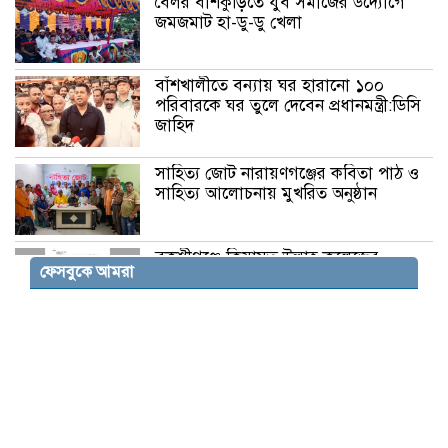
বৈলর বাঁশকুড়িতে যুব সমাজের উদ্যোগে
জমজমাট হা-ডু-ডু খেলা
বাঁশখালীতে বন্যায় ঘর হারানো ১০০
পরিবারকে ঘর তুলে দেবেন প্রধানমন্ত্রী:ডিসি
জাহিদ
সাহিত্য জোট নারায়ণগঞ্জের কবিতা পাঠ ও
সাহিত্য আলোচনায় মুখরিত অনুষ্ঠান
বকশীগঞ্জে কিয়ামত উল্লাহ কলেজের
ফেসবুকে আমরা
ভারপ্রাপ্ত অধ্যক্ষের অপসারণ দাবি : সংসদ
সদস্যের কাছে আবেদন
দোয়ারাবাজারে ভূমিহীনের দখলে থাকা
সরকারি জায়গা স্ট্যাম্পের মাধ্যমে
জোরপূর্বক দখলের অভিযোগ
বকশীগঞ্জে উপজেলা পরিষদ অডিটোরিয়াম