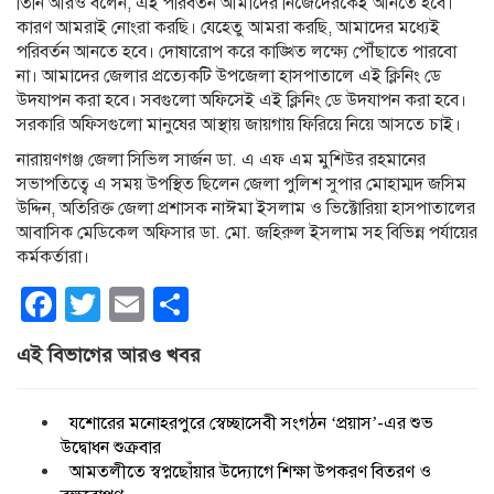
তিনি আরও বলেন, এই পরিবর্তন আমাদের নিজেদেরকেই আনতে হবে।
কারণ আমরাই নোংরা করছি। যেহেতু আমরা করছি, আমাদের মধ্যেই
পরিবর্তন আনতে হবে। দোষারোপ করে কাঙ্খিত লক্ষ্যে পৌঁছাতে পারবো
না। আমাদের জেলার প্রত্যেকটি উপজেলা হাসপাতালে এই ক্লিনিং ডে
উদযাপন করা হবে। সবগুলো অফিসেই এই ক্লিনিং ডে উদযাপন করা হবে।
সরকারি অফিসগুলো মানুষের আস্থায় জায়গায় ফিরিয়ে নিয়ে আসতে চাই।
নারায়ণগঞ্জ জেলা সিভিল সার্জন ডা. এ এফ এম মুশিউর রহমানের
সভাপতিত্বে এ সময় উপস্থিত ছিলেন জেলা পুলিশ সুপার মোহাম্মদ জসিম
উদ্দিন, অতিরিক্ত জেলা প্রশাসক নাঈমা ইসলাম ও ভিক্টোরিয়া হাসপাতালের
আবাসিক মেডিকেল অফিসার ডা. মো. জহিরুল ইসলাম সহ বিভিন্ন পর্যায়ের
কর্মকর্তারা।
Facebook
Twitter
Email
Share
এই বিভাগের আরও খবর
যশোরের মনোহরপুরে স্বেচ্ছাসেবী সংগঠন ‘প্রয়াস’-এর শুভ
উদ্বোধন শুক্রবার
আমতলীতে স্বপ্নছোঁয়ার উদ্যোগে শিক্ষা উপকরণ বিতরণ ও