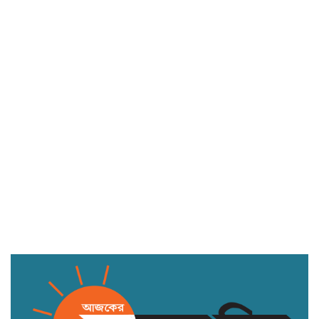
উদ্বোধন করলেন প্রতিমন্ত্রী মিল্লাত
মতলব উত্তর উপজেলায় ট্রান্সফরমার চুরির
ঘটনায় বিদ্যুৎবিহীন অর্ধশতাধিক পরিবার
সংসদ সদস্যদের বেতন ৫ লাখ, মন্ত্রীদের ১০
লাখ করার প্রস্তাব নুরুল হক নুরের
টেকনাফ স্থলবন্দরে ফিরে এসেছে কর্মচাঞ্চল্য,
সীমিত পরিসরে চলছে বাণিজ্য