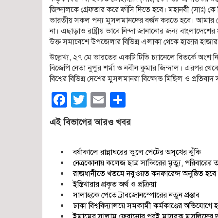
জিন্দালকে গ্রেফতার করে ফাঁসি দিতে হবে। মহানবী (সাঃ) ক
ভারতীয় সকল পন্য মুসলমানদের বর্জন করতে হবে। আমার
না। এছাড়াও রাষ্ট্রীয় ভাবে নিন্দা জানানোর জন্য বাংলাদেশের
উক্ত সমাবেশে উপজেলার বিভিন্ন এলাকা থেকে হাজার হাজার ধর
উল্লেখ্য, ২৭ মে ভারতের একটি টিভি চ্যানেলে বিতর্কে অংশ নি
বিজেপি নেতা নুপুর শর্মা ও নবীন কুমার জিন্দাল। এরপর থেকে
বিশ্বের বিভিন্ন দেশের মুসলমানরা বিক্ষোভ মিছিল ও প্রতি
Facebook
Twitter
Email
Share
এই বিভাগের আরও খবর
বর্ষাকালে রান্নাঘরের ভুলে পেটের অসুখের ঝুঁকি
নেত্রকোনায় কলেজ ছাত্র সাব্বিরের মৃত্যু, পরিবারের ত
রাজধানীতে খতমে নবুওয়ত কনফারেন্স অনুষ্ঠিত হবে শ
ইস্তিখারার প্রকৃত অর্থ ও প্রক্রিয়া
সালাহকে পেতে ট্রাবজোনস্পোরের নতুন প্রস্তাব
ঢাকা বিশ্ববিদ্যালয়ে সমকামী কর্মকাণ্ডের অভিযোগে
ইমামের সালাম ফেরানোর পরই মাসবুক মুসল্লিদের দাঁ