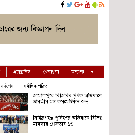
ন
এক্সক্লুসিভ
খেলাধুলা
অন্যান্য…
সর্বশেষ
সর্বাধিক পঠিত
জামালপুরে বিজিবির পৃথক অভিযানে
ভারতীয় মদ-কসমেটিকস জব্দ
সিদ্ধিরগঞ্জে পুলিশের অভিযানে বিভিন্ন
মামলায় গ্রেফতার ১৩