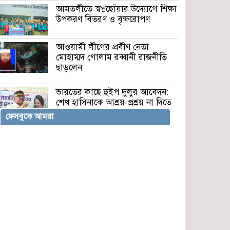
আমতলীতে স্বপ্নছোঁয়ার উদ্যোগে শিক্ষা
উপকরণ বিতরণ ও বৃক্ষরোপণ
আওয়ামী লীগের প্রবীণ নেতা
মোহাম্মদ গোলাম রব্বানী রাজনীতি
ছাড়লেন
ভারতের কাছে হুইপ দুলুর আবেদন:
শেখ হাসিনাকে আশ্রয়-প্রশ্রয় না দিতে
ফেসবুকে আমরা
সিরাজগঞ্জে গ্যাস-বিদ্যুতের মূল্যবৃদ্ধি
প্রত্যাহারের দাবিতে বিক্ষোভ মিছিল
মির্জাপুরে পল্লী বিদ্যুত অফিসে হামলা,
কর্মী আহত
ভালুকায় পরিত্যক্ত পুকুর থেকে
অজ্ঞাত ব্যক্তির মরদেহ উদ্ধার