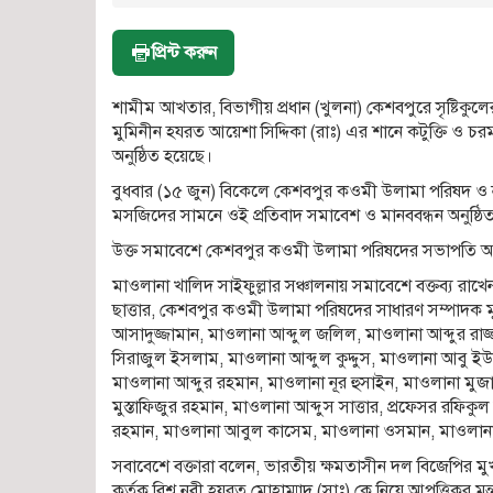
প্রিন্ট করুন
শামীম আখতার, বিভাগীয় প্রধান (খুলনা) কেশবপুরে সৃষ্টিকুলের
মুমিনীন হযরত আয়েশা সিদ্দিকা (রাঃ) এর শানে কটুক্তি ও চরম
অনুষ্ঠিত হয়েছে।
বুধবার (১৫ জুন) বিকেলে কেশবপুর কওমী উলামা পরিষদ ও 
মসজিদের সামনে ওই প্রতিবাদ সমাবেশ ও মানববন্ধন অনুষ্ঠি
উক্ত সমাবেশে কেশবপুর কওমী উলামা পরিষদের সভাপতি আল
মাওলানা খালিদ সাইফুল্লার সঞ্চালনায় সমাবেশে বক্তব্য 
ছাত্তার, কেশবপুর কওমী উলামা পরিষদের সাধারণ সম্পাদক মুফ
আসাদুজ্জামান, মাওলানা আব্দুল জলিল, মাওলানা আব্দুর রাজ
সিরাজুল ইসলাম, মাওলানা আব্দুল কুদ্দুস, মাওলানা আবু ইউছু
মাওলানা আব্দুর রহমান, মাওলানা নূর হুসাইন, মাওলানা মু
মুস্তাফিজুর রহমান, মাওলানা আব্দুস সাত্তার, প্রফেসর রফিক
রহমান, মাওলানা আবুল কাসেম, মাওলানা ওসমান, মাওলানা
সবাবেশে বক্তারা বলেন, ভারতীয় ক্ষমতাসীন দল বিজেপির মুখপাত্
কর্তৃক বিশ্ব নবী হযরত মোহাম্মাদ (সাঃ) কে নিয়ে আপত্তিকর ম