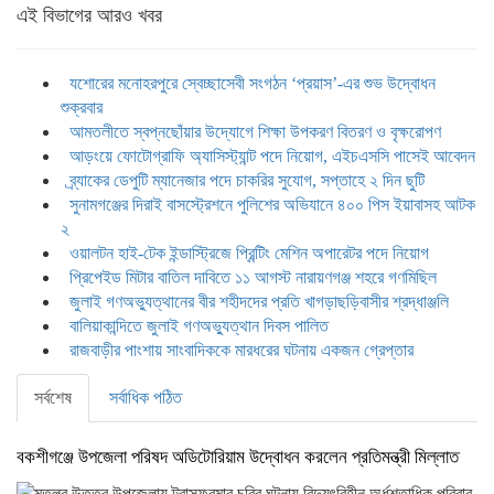
এই বিভাগের আরও খবর
যশোরের মনোহরপুরে স্বেচ্ছাসেবী সংগঠন ‘প্রয়াস’-এর শুভ উদ্বোধন
শুক্রবার
আমতলীতে স্বপ্নছোঁয়ার উদ্যোগে শিক্ষা উপকরণ বিতরণ ও বৃক্ষরোপণ
আড়ংয়ে ফোটোগ্রাফি অ্যাসিস্ট্যান্ট পদে নিয়োগ, এইচএসসি পাসেই আবেদন
ব্র্যাকের ডেপুটি ম্যানেজার পদে চাকরির সুযোগ, সপ্তাহে ২ দিন ছুটি
সুনামগঞ্জের দিরাই বাসস্ট্রেশনে পুলিশের অভিযানে ৪০০ পিস ইয়াবাসহ আটক
২
ওয়ালটন হাই-টেক ইন্ডাস্ট্রিজে প্রিন্টিং মেশিন অপারেটর পদে নিয়োগ
প্রিপেইড মিটার বাতিল দাবিতে ১১ আগস্ট নারায়ণগঞ্জ শহরে গণমিছিল
জুলাই গণঅভ্যুত্থানের বীর শহীদদের প্রতি খাগড়াছড়িবাসীর শ্রদ্ধাঞ্জলি
বালিয়াকান্দিতে জুলাই গণঅভ্যুত্থান দিবস পালিত
রাজবাড়ীর পাংশায় সাংবাদিককে মারধরের ঘটনায় একজন গ্রেপ্তার
সর্বশেষ
সর্বাধিক পঠিত
বকশীগঞ্জে উপজেলা পরিষদ অডিটোরিয়াম উদ্বোধন করলেন প্রতিমন্ত্রী মিল্লাত