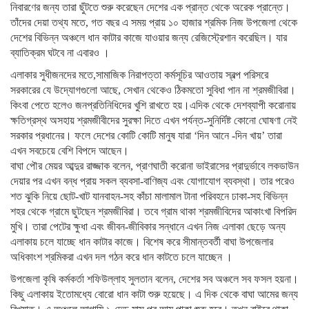
নিবারণের জন্য তারা ছুঁটতে শুরু করেছেন দেশের এক প্রান্ত থেকে অরেক প্রান্তে।
তাঁদের দেয়া তথ্য মতে, গত বছর এ সময় প্রায় ১০ হাজার শ্রমিক নিজ উপজেলা থেকে
দেশের বিভিন্ন অঞ্চলে ধান কাটার কাজে যাওয়ার জন্য রেজিস্ট্রেশান করেছিল। যার
ব্যাতিক্রম ঘটবে না এবারও ।
এলাকার সুধীজনদের মতে,সামাজিক নিরাপত্তা কর্মসূচির আওতায় স্বল্প পরিসরে
সরকারের যে উদ্যোগগুলো আছে, সেখান থেকেও ঠিকমতো সুবিধা পান না শ্রমজীবিরা।
কিংবা পেতে হলেও জনপ্রতিনিধিদের খুশি রাখতে হয়।এদিক থেকে দেশব্যাপী করোনায়
ক্ষতিগ্রস্থ অসহায় শ্রমজীবীদের সুরক্ষা দিতে এখন পর্যন্ত-সুনির্দিষ্ট কোনো ঘোষণা নেই
সরকার প্রধানের। ফলে দেশের কোটি কোটি মানুষ যারা ‘দিন আনে -দিন খায়’ তারা
এখন সবচেয়ে বেশি বিপদে আছেন।
বাঘা পৌর মেয়র আব্দুর রাজ্জাক বলেন, প্রাণঘাতী করোনা ভাইরাসের প্রাদুর্ভাবে লকডাউন
দেয়ার পর এখন বন্ধ প্রায় সকল ব্যবসা-বাণিজ্য এবং যোগাযোগ ব্যবস্থা। তার পরেও
শত ঝুকি নিয়ে ছোট-খাট যানবাহন-সহ কাঁচা মালামাল টানা পরিবহনে ঢাকা-সহ বিভিন্ন
শহর থেকে গ্রামে ছুটছেন শ্রমজীবিরা। তবে গ্রাম থাকা শ্রমজীবিদের আকাংখা বিপরিদ
মুখি। তারা পেটের ক্ষুধা এবং জীবন-জীবিকার সন্ধানে এখন নিজ এলাকা ছেড়ে অন্য
এলাকায় চলে যাচ্ছে ধান কাটার কাজে। বিশেষ করে সীমান্তবর্তী বাঘা উপজেলার
অধিকাংশ শ্রমিকরা এখন দল গঠন করে ধান কাটতে চলে যাচ্ছেন ।
উপজেলা কৃষি কর্মকর্তা শফিউল্লাহ সুলতান বলেন, দেশের সব অঞ্চলে সব ফসল হয়না।
কিছু এলাকায় ইতোমধ্যে বোরো ধান কাটা শুরু হয়েছে। এ দিক থেকে বাঘা আমের জন্য