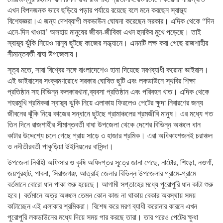
এখন বিপদজনক ভাবে ছড়িয়ে পড়ার পর্যায়ে রয়েছে বলে মনে করছেন স্বাস্থ্য
বিশেষজ্ঞরা।এ জন্য দেশব্যাপী লকডাউন ঘোষনা করেছেন সরকার। এদিক থেকে “দিন
এনে-দিন খাওয়া’ অসহায় মানুষের জীবন-জীবিকা এখন হুমকির মুখে পড়েছে। তাই
স্বাস্থ্য ঝুঁকি নিয়েও মানুষ ছুটছে কাজের সন্ধ্যানে। এমনটি লক্ষ করা গেছে রাজশাহীর
সীমান্তবর্তী বাঘা উপজেলায়।
সূত্র মতে, সারা বিশ্বের সঙ্গে বাংলাদেশেও হানা দিয়েছে মরণব্যাধী করোনা ভাইরাস।
এই ভাইরাসের সংক্রমণরোধে সরকার ঘোষিত ছুটি এবং লকডাউনে স্থবির শিক্ষা
প্রতিষ্ঠান সহ বিভিন্ন কলকারখানা,ব্যবসা প্রতিষ্ঠান এবং পরিবহন খাত। এদিক থেকে
শহরমুখি শ্রমিকরা স্বাস্থ্য ঝুকি নিয়ে এলাকায় ফিরলেও পেটের ক্ষুদা নিবারণের জন্য
জীবনের ঝুঁকি নিয়ে কাজের সন্ধানে ছুটছে গ্রামাঞ্চলের শ্রমজীবি মানুষ। এর মধ্যে গত
তিন দিনে রাজশাহীর সীমান্তবর্তী বাঘা উপজেলা থেকে দেশের বিভিন্ন অঞ্চলে ধান
কাটার উদ্দেশ্যে চলে গেছে প্রায় সাড়ে ৩ হাজার শ্রমিক। এরা অধিকাংশজনই চরাঞ্চল
ও নদীতীরবর্তী পাকুড়িয়া উইনিয়নের বাসিন্দা।
উপজেলা নির্বাহী অফিসার ও কৃষি অধিদপ্তর সূত্রে জানা গেছে, নাটোর, শিংড়া, নওগাঁ,
জয়পুরহাট, পাবনা, সিরাজগঞ্জ, আত্রাই জেলার বিভিন্ন উপজেলার গ্রামে-গ্রামে
বর্তমানে বোরো ধান পাকা শুরু হয়েছে। আগামী সপ্তাহের মধ্যে পুরোপুরি ধান কাটা শুরু
হবে। বর্তমানে অত্র অঞ্চলে তেমন কোন কাজ না থাকায় বেকার অবস্থায় সময়
কাটাচ্ছেন এই এলাকার শ্রমিকরা। বিশেষ করে মরণ ব্যাধী করোনার কারনে এখন
পুরোপুরি লকডাউনের মধ্যে দিয়ে সময় পার করছে তারা। তার পরেও পেটের ক্ষুধা