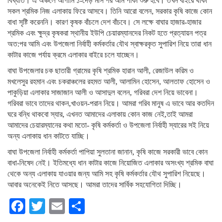
বিখ্যাত। এ অঞ্চলে আগামি ১-দেড় মাস পর আম পাকা শুরু হবে। তখন বাইরে থাকা
সকল শ্রমিক নিজ এলাকায় ফিরে আসবে। তিনি আরো বলেন, সরকার কৃষি কাজে কোন
বাধা সৃষ্টি করেননি। কারণ কৃষক বাঁচলে দেশ বাঁচবে। সে লক্ষে বাঘার হাজার-হাজার
শ্রমিক এবং ক্ষুদ্র কৃষকরা স্থানীয় ইউপি চেয়ারম্যানদের নিকট হতে প্রত্যায়ন পত্র
অত:পর আমি এবং উপজেলা নির্বাহী কর্মকর্তার যৌথ স্বাক্ষরকৃত সুপারিশ নিয়ে তারা ধান
কাটার কাজে পর্যায় ক্রমে এলাকার বাইরে চলে যাচ্ছেন।
বাঘা উপজেলার চক ছাতারী গ্রামের কৃষি শ্রমিক হারান আলী, রেজাউল করিম ও
মখলেসুর রহমান এবং চকরাঞ্চলের রহমত আলী, আলামিন হোসেন, আলতাফ হোসেন ও
পাকুড়িয়া এলাকার সাজাজান আলী ও আসাদুল বলেন, গরিবরা দেশ নিয়ে ভাবেনা।
গরিবরা ভাবে তাদের থাকন,খাওয়ন-পরান নিয়ে। আমরা গরিব মানুষ এ ভাবে আর কতদিন
ঘরে বন্ধি থাকবো স্যার, এখনত আমাদের এলাকায় কোন কাজ নেই,তাই আমরা
আমাদের চেয়ারম্যানের কথা মতো- কৃষি কর্মকর্তা ও উপজেলা নির্বাহী স্যারের সই নিয়ে
অন্য এলাকায় ধান কাটতে যাচ্ছি।
বাঘা উপজেলা নির্বাহী কর্মকর্তা পাপিয়া সুলতানা জানান, কৃষি কাজে সরকারী ভাবে কোন
বাধা-নিষেদ নেই। ইতিমধ্যে ধান কাটার কাজে নিয়োজিত এলাকার অসংখ্য শ্রমিক বাঘা
থেকে অন্য এলাকায় যাওয়ার জন্য আমি সহ কৃষি কর্মকর্তার যৌথ সুপারিশ নিয়েছে।
আবার অনেকেই নিতে আসছে। আমরা তাদের সার্বিক সহযোগিতা দিচ্ছি।
Facebook
Twitter
Email
Share