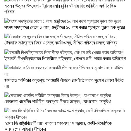
মতলব উত্তর উপজেলায় ট্রান্সফরমার চুরির ঘটনায় বিদ্যুৎবিহীন অর্ধশতাধিক
পরিবার
সংসদ সদস্যদের বেতন ৫ লাখ, মন্ত্রীদের ১০ লাখ করার প্রস্তাব নুরুল হক নুরের
টেকনাফ স্থলবন্দরে ফিরে এসেছে কর্মচাঞ্চল্য, সীমিত পরিসরে চলছে বাণিজ্য
ইসলামী বিশ্ববিদ্যালয়ের শিক্ষার্থীকে বহিষ্কার, গোপনে ছবি শেয়ার করার অভিযোগ
জামায়াত আমিরের বক্তব্য: আওয়ামী লীগকে রাজনীতি করার সুযোগ দেওয়া উচিত
নয়
মোজতবা খামেনির শারীরিক অবস্থার বিষয়ে উদ্বেগ, যোগাযোগে অসুবিধা
‘জেন জি রাষ্ট্রবিরোধী নয়’ বললেন আরএসএস প্রধান, মোদী-বিজেপিকে
অনুসরণের আহ্বান দীপকের