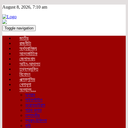
August 8, 2026, 7:10 am
Toggle navigation
জাতীয়
রাজনীতি
অর্থ্যবানিজ্য
আন্তর্জাতিক
জেলাসংবাদ
আইন-আদালত
তথ্যপ্রযুক্তি
বিনোদন
এক্সক্লুসিভ
খেলাধুলা
অন্যান্য…
অপরাধ
লাইফস্টাইল
করোনাভাইরাস
পাঠক কলাম
সম্পাদকীয়
স্বাস্থ্য-চিকিৎসা
কৃষি