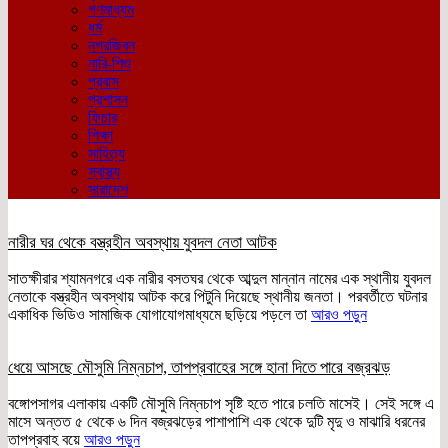
গণমাধ্যম
ধর্ম
নগরজিবন
নারি-শিশু
প্রবাস
প্রশাসন
ফিচার
শিক্ষা
সাহিত্য
স্বাস্থ্য
সারাদেশ
নারীর ঘর থেকে বস্ত্রহীন অবস্থায় যুবদল নেতা আটক
সাতক্ষীরার শ্যামনগরে এক নারীর বসতঘর থেকে আব্দুল মান্নান নামের এক স্থানীয় যুবদল
নেতাকে বস্ত্রহীন অবস্থায় আটক করে পিটুনি দিয়েছে স্থানীয় জনতা। পরবর্তীতে ঘটনার
একাধিক ভিডিও সামাজিক যোগাযোগমাধ্যমে ছড়িয়ে পড়লে তা
আরও পড়ুন
ধেয়ে আসছে মৌসুমি নিম্নচাপ, তাপপ্রবাহের সঙ্গে হানা দিতে পারে বজ্রঝড়
বঙ্গোপসাগর এলাকায় একটি মৌসুমি নিম্নচাপ সৃষ্টি হতে পারে চলতি মাসেই। সেই সঙ্গে এ
মাসে অন্তত ৫ থেকে ৬ দিন বজ্রঝড়ের পাশাপাশি এক থেকে দুটি মৃদু ও মাঝারি ধরনের
তাপপ্রবাহ বয়ে
আরও পড়ুন