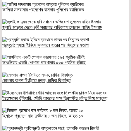
আলিয়া মাদরাসায় প্রবেশের রাস্তায় পুলিশের ব্যারিকেড
জুলাই জাদুঘর থেকে ছবি সরানোর অভিযোগ তুললেন নাহিদ ইসলাম
প্রস্তুতি ম্যাচে ইনিংস ব্যবধানে হারের পর সিমন্সের হতাশা
আশুলিয়ায় একটি পোশাক কারখানায় ৫৬৫ শ্রমিক ছাঁটাই
মোংলায় বাগদা চিংড়িতে মড়ক, চাষিরা বিপর্যস্ত
ইয়েমেনের হুঁশিয়ারি: সৌদি আরবের সঙ্গে ত্রিপক্ষীয় চুক্তি নিয়ে মন্তব্য
হিমাচল প্রদেশে বাস দুর্ঘটনায় ৮ জন নিহত, আহত ১০