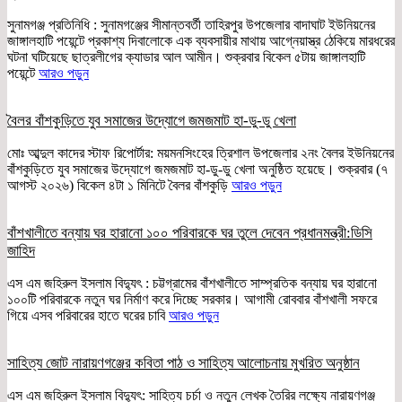
সুনামগঞ্জ প্রতিনিধি : সুনামগঞ্জের সীমান্তবর্তী তাহিরপুর উপজেলার বাদাঘাট ইউনিয়নের
জাঙ্গালহাটি পয়েন্টে প্রকাশ্য দিবালোকে এক ব্যবসায়ীর মাথায় আগ্নেয়াস্ত্র ঠেকিয়ে মারধরের
ঘটনা ঘটিয়েছে ছাত্রলীগের ক্যাডার আল আমীন। শুক্রবার বিকেল ৫টায় জাঙ্গালহাটি
পয়েন্টে
আরও পড়ুন
বৈলর বাঁশকুড়িতে যুব সমাজের উদ্যোগে জমজমাট হা-ডু-ডু খেলা
মোঃ আব্দুল কাদের স্টাফ রিপোর্টার: ময়মনসিংহের ত্রিশাল উপজেলার ২নং বৈলর ইউনিয়নের
বাঁশকুড়িতে যুব সমাজের উদ্যোগে জমজমাট হা-ডু-ডু খেলা অনুষ্ঠিত হয়েছে। শুক্রবার (৭
আগস্ট ২০২৬) বিকেল ৪টা ১ মিনিটে বৈলর বাঁশকুড়ি
আরও পড়ুন
বাঁশখালীতে বন্যায় ঘর হারানো ১০০ পরিবারকে ঘর তুলে দেবেন প্রধানমন্ত্রী:ডিসি
জাহিদ
এস এম জহিরুল ইসলাম বিদ্যুৎ : চট্টগ্রামের বাঁশখালীতে সাম্প্রতিক বন্যায় ঘর হারানো
১০০টি পরিবারকে নতুন ঘর নির্মাণ করে দিচ্ছে সরকার। আগামী রোববার বাঁশখালী সফরে
গিয়ে এসব পরিবারের হাতে ঘরের চাবি
আরও পড়ুন
সাহিত্য জোট নারায়ণগঞ্জের কবিতা পাঠ ও সাহিত্য আলোচনায় মুখরিত অনুষ্ঠান
এস এম জহিরুল ইসলাম বিদ্যুৎ: সাহিত্য চর্চা ও নতুন লেখক তৈরির লক্ষ্যে নারায়ণগঞ্জ