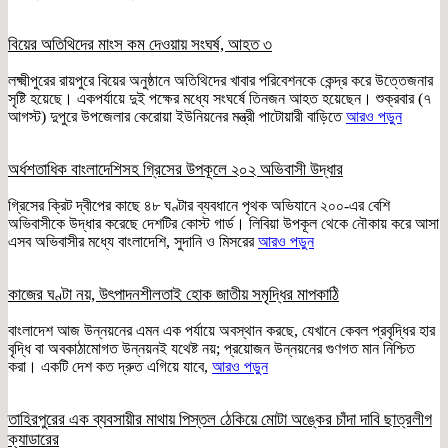
বিয়ের অতিথিদের মাংস কম দেওয়ায় সংঘর্ষ, আহত ৩
লক্ষ্মীপুরের রায়পুরে বিয়ের অনুষ্ঠানে অতিথিদের খাবার পরিবেশনকে কেন্দ্র করে উত্তেজনার
সৃষ্টি হয়েছে। একপর্যায়ে দুই পক্ষের মধ্যে সংঘর্ষে তিনজন আহত হয়েছেন। শুক্রবার (৭
আগস্ট) দুপুরে উপজেলার কেরোয়া ইউনিয়নের মন্ত্রী পাটোয়ারী বাড়িতে
আরও পড়ুন
অর্ধশতাধিক বাংলাদেশিসহ গ্রিসের উপকূলে ২০২ অভিবাসী উদ্ধার
গ্রিসের ক্রিট দ্বীপের কাছে ৪৮ ঘণ্টার ব্যবধানে পৃথক অভিযানে ২০০-এর বেশি
অভিবাসীকে উদ্ধার করেছে দেশটির কোস্ট গার্ড। লিবিয়া উপকূল থেকে নৌকায় করে আসা
এসব অভিবাসীর মধ্যে বাংলাদেশি, সুদানি ও মিসরের
আরও পড়ুন
কাজের ঘণ্টা নয়, উৎপাদনশীলতাই হোক জাতীয় সমৃদ্ধির মাপকাঠি
বাংলাদেশ আজ উন্নয়নের এমন এক পর্যায়ে অবস্থান করছে, যেখানে কেবল প্রবৃদ্ধির হার
বৃদ্ধি বা অবকাঠামোগত উন্নয়নই যথেষ্ট নয়; প্রয়োজন উন্নয়নের গুণগত মান নিশ্চিত
করা। একটি দেশ কত দ্রুত এগিয়ে যাবে,
আরও পড়ুন
তাহিরপুরের এক ব্যবসায়ীর মাথায় পিস্তল ঠেকিয়ে মোটা অঙ্কের চাঁদা দাবি ছাত্রলীগ
ক্যাডারের