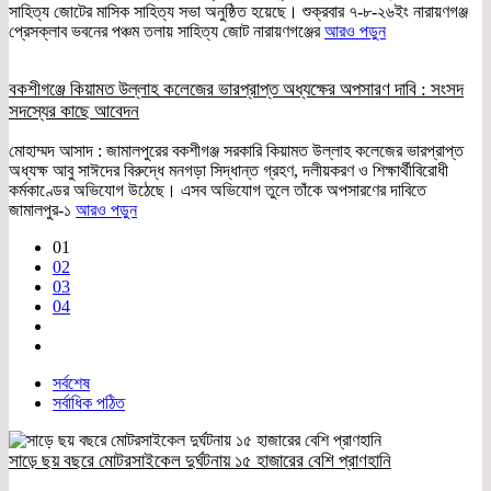
সাহিত্য জোটের মাসিক সাহিত্য সভা অনুষ্ঠিত হয়েছে। শুক্রবার ৭-৮-২৬ইং নারায়ণগঞ্জ
প্রেসক্লাব ভবনের পঞ্চম তলায় সাহিত্য জোট নারায়ণগঞ্জের
আরও পড়ুন
বকশীগঞ্জে কিয়ামত উল্লাহ কলেজের ভারপ্রাপ্ত অধ্যক্ষের অপসারণ দাবি : সংসদ
সদস্যের কাছে আবেদন
মোহাম্মদ আসাদ : জামালপুরের বকশীগঞ্জ সরকারি কিয়ামত উল্লাহ কলেজের ভারপ্রাপ্ত
অধ্যক্ষ আবু সাঈদের বিরুদ্ধে মনগড়া সিদ্ধান্ত গ্রহণ, দলীয়করণ ও শিক্ষার্থীবিরোধী
কর্মকাণ্ডের অভিযোগ উঠেছে। এসব অভিযোগ তুলে তাঁকে অপসারণের দাবিতে
জামালপুর-১
আরও পড়ুন
01
02
03
04
সর্বশেষ
সর্বাধিক পঠিত
সাড়ে ছয় বছরে মোটরসাইকেল দুর্ঘটনায় ১৫ হাজারের বেশি প্রাণহানি