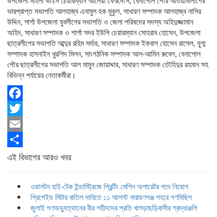
উপজেলা মহিলা ভাইস চেয়ারম্যান আলেয়া ফেরদৌস, বেনাপোল পৌর আওয়ামীলীগের
ভারপ্রাপ্ত সভাপতি আলহাজ্ব এনামুল হক মুকুল, সাধারণ সম্পাদক আলহাজ্ব নাসির
উদ্দিন, শার্শা উপজেলা যুবলীগের সভাপতি ও জেলা পরিষদের সদস্য অহিদুজ্জামান
অহিদ, সাধারণ সম্পাদক ও শার্শা সদর ইউপি চেয়ারম্যান সোহরাব হোসেন, উপজেলা
ছাত্রলীগের সভাপতি আব্দুর রহিম সর্দার, সাধারণ সম্পাদক ইকবাল হোসেন রাসেল, যুগ্ম
সম্পাদক হাসনাইন খুরশিদ মিলন, সাংগঠনিক সম্পাদক আল-আমিন রুবেল, বেনাপোল
পৌর ছাত্রলীগের সভাপতি আল মামুন জোয়াদ্দার, সাধারণ সম্পাদক তৌহিদুর রহমান সহ
বিভিন্ন পর্যায়ের নেতাকর্মীরা।
Facebook
Twitter
Email
Share
এই বিভাগের আরও খবর
ওয়ালটন হাই-টেক ইন্ডাস্ট্রিজে প্রিন্টিং মেশিন অপারেটর পদে নিয়োগ
প্রিপেইড মিটার বাতিল দাবিতে ১১ আগস্ট নারায়ণগঞ্জ শহরে গণমিছিল
জুলাই গণঅভ্যুত্থানের বীর শহীদদের প্রতি খাগড়াছড়িবাসীর শ্রদ্ধাঞ্জলি