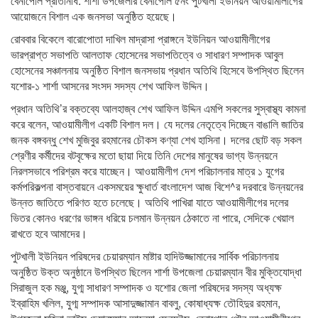
বেনাপোল প্রতিনিধি: শার্শা উপজেলার বেনাপোল ৫নং পুটখালী ইউনিয়ন আওয়ামীলীগের
আয়োজনে বিশাল এক জনসভা অনুষ্ঠিত হয়েছে।
রোববার বিকেলে বারোপোতা দাখিল মাদ্রাসা প্রাঙ্গনে ইউনিয়ন আওয়ামীলীগের
ভারপ্রাপ্ত সভাপতি আলতাফ হোসেনের সভাপতিত্বে ও সাধারণ সম্পাদক আবুল
হোসেনের সঞ্চালনায় অনুষ্ঠিত বিশাল জনসভায় প্রধান অতিথি হিসেবে উপস্থিত ছিলেন
যশোর-১ শার্শা আসনের সংসদ সদস্য শেখ আফিল উদ্দিন।
প্রধান অতিথি’র বক্তব্যে আলহাজ্ব শেখ আফিল উদ্দিন এমপি সকলের সুস্বাস্থ্য কামনা
করে বলেন, আওয়ামীলীগ একটি বিশাল দল। যে দলের নেতৃত্বে দিচ্ছেন বাঙালি জাতির
জনক বঙ্গবন্ধু শেখ মুজিবুর রহমানের চৌকস কণ্যা শেখ হাসিনা। দলের ছোট বড় সকল
শ্রেণীর কর্মীদের বটবৃক্ষের মতো ছায়া দিয়ে তিনি দেশের মানুষের ভাগ্য উন্নয়নে
নিরলসভাবে পরিশ্রম করে যাচ্ছেন। আওয়ামীলীগ দেশ পরিচালনার মাত্র ১ যুগের
কর্মপরিকল্পনা বাস্তবায়নে একসময়ের ক্ষুধার্ত বাংলাদেশ আজ বিশে^র দরবারে উন্নয়নের
উন্নত জাতিতে পরিণত হতে চলেছে। অতিথি পাখিরা যাতে আওয়ামীলীগের দলের
ভিতর কোনও ধরণের ভাঙ্গন ধরিয়ে চলমান উন্নয়ন ঠেকাতে না পারে, সেদিকে খেয়াল
রাখতে হবে আমাদের।
পুটখালী ইউনিয়ন পরিষদের চেয়ারম্যান মাষ্টার হাদিউজ্জামানের সার্বিক পরিচালনায়
অনুষ্ঠিত উক্ত অনুষ্ঠানে উপস্থিত ছিলেন শার্শা উপজেলা চেয়ারম্যান বীর মুক্তিযোদ্ধা
সিরাজুল হক মঞ্জু, যুগ্ম সাধারণ সম্পাদক ও যশোর জেলা পরিষদের সদস্য অধ্যক্ষ
ইব্রাহিম খলিল, যুগ্ম সম্পাদক আসাদুজ্জামান বাবলু, কোষাধ্যক্ষ তৌহিদুর রহমান,