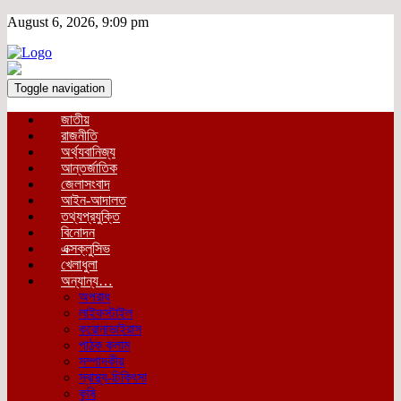
August 6, 2026, 9:09 pm
Toggle navigation
জাতীয়
রাজনীতি
অর্থ্যবানিজ্য
আন্তর্জাতিক
জেলাসংবাদ
আইন-আদালত
তথ্যপ্রযুক্তি
বিনোদন
এক্সক্লুসিভ
খেলাধুলা
অন্যান্য…
অপরাধ
লাইফস্টাইল
করোনাভাইরাস
পাঠক কলাম
সম্পাদকীয়
স্বাস্থ্য-চিকিৎসা
কৃষি