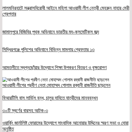
লালমনিরহাটে সন্ত্রাসবিরোধী আইনে মহিলা আওয়ামী লীগ নেত্রী মেহরুন নাহার মেরী
গ্রেপ্তার
জামালপুরে বিজিবির পৃথক অভিযানে ভারতীয় মদ-কসমেটিকস জব্দ
সিদ্ধিরগঞ্জে পুলিশের অভিযানে বিভিন্ন মামলায় গ্রেফতার ১৩
আমতলীতে স্বপ্নছোঁয়ার উদ্যোগে শিক্ষা উপকরণ বিতরণ ও বৃক্ষরোপণ
আওয়ামী লীগের প্রবীণ নেতা মোহাম্মদ গোলাম রব্বানী রাজনীতি ছাড়লেন
বিআরটিসি বাস সার্ভিস বন্ধ, চালুর দাবিতে যাত্রীদের মানববন্ধন
৩০টি স্বর্ণের বারসহ আটক-৩
ওয়ার্কিং জার্নালিষ্ট ফোরামের উদ্যোগে সাংবাদিক আনোয়ার উদ্দিনের স্মরণ সভা ও দোয়া
অনুষ্ঠিত