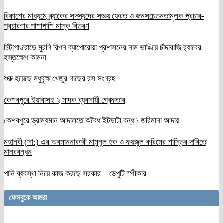
বিকাশের মাধ্যমে ব্র্যাকের সদস্যদের সঞ্চয় ফেরত ও জনসচেতনতামূলক প্রচার-
প্রচারণার পাশাপাশি মাস্ক বিতরণ
চিটাগাংরোডে মুরগি রিপন ব্যাপোরোয়া প্রশাসনের নাম ভাঙিয়ে চাঁদাবাজি র‌্যাবের
হস্তক্ষেপ কামনা
শুরু হয়েছে মধুবৃক্ষ খেজুর গাছের রস সংগ্রহ
কেশবপুরে ইয়াবাসহ ২ মাদক ব্যবসায়ী গ্রেফতার
কেশবপুরে ভ্রাম্যমান আদালতে অবৈধ ইটভাটা বন্ধ \ জরিমানা আদায়
মহানবী (সা:) এর অবমাননাকারী মামুনুল হক ও ফয়জুল করিমের শাস্তির দাবিতে
মানববন্ধন
পানি ব্যবস্থা নিয়ে কাজ করছে সরকার – ডেপুটি স্পীকার
ফেসবুকে আমরা