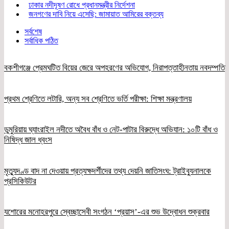
ঢাকার নদীদূষণ রোধে প্রধানমন্ত্রীর নির্দেশনা
জনগণের দাবি নিয়ে এসেছি: জামায়াত আমিরের বক্তব্য
সর্বশেষ
সর্বাধিক পঠিত
বকশীগঞ্জে প্রেমঘটিত বিয়ের জেরে অপহরণের অভিযোগ, নিরাপত্তাহীনতায় নবদম্পতি
প্রথম শ্রেণিতে লটারি, অন্য সব শ্রেণিতে ভর্তি পরীক্ষা: শিক্ষা মন্ত্রণালয়
ডুমুরিয়ায় ঘ্যাংরাইল নদীতে অবৈধ বাঁধ ও নেট-পাটার বিরুদ্ধে অভিযান: ১০টি বাঁধ ও
নিষিদ্ধ জাল ধ্বংস
মৃত্যুদণ্ড বাদ না দেওয়ায় প্রত্যক্ষদর্শীদের তথ্য দেয়নি জাতিসংঘ: ট্রাইব্যুনালকে
প্রসিকিউটর
যশোরের মনোহরপুরে স্বেচ্ছাসেবী সংগঠন ‘প্রয়াস’-এর শুভ উদ্বোধন শুক্রবার