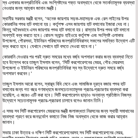
স্ব এলাকার জনপ্রতিনিধি এবং সংশ্লিষ্টদের শক্ত অবস্থানে থেকে সতর্কতামূলক ব্যবস্থা
নেওয়ার জন্য আহ্বান জানান মন্ত্রী।
স্থানীয় সরকার মন্ত্রী বলেন, ‘অনেক জায়গায় সড়ক-মহাসড়ক এবং রেল লাইনের উপর
কোরবানির পশুর হাট বসানো হয়। কর্তৃপক্ষ এসব জায়গায় হাট বসানোর ইজারা দেয় না।
কিন্তু অবৈধভাবে এসব জায়গায় পশুর হাট বসানো হয়। রাস্তার উপর পশুর হাট বসানো
অবশ্যই বন্ধ করতে হবে। রোডস অ্যান্ড হাইওয়ে কর্তৃপক্ষ এবং সংশ্লিষ্ট এলাকার
উপজেলা, পৌরসভা, ইউনিয়ন পরিষদের জনপ্রতিনিধিরাসহ সকলের সমন্বিত উদ্যোগ এটি
বন্ধ করতে হবে। যেখানে সেখানে হাট বসতে দেওয়া যাবে না।’
কোরবানি দেওয়ার পর পরই দ্রুত সময়ের মধ্যে বর্জ্য অপসারণ করার জন্য ব্যবস্থা নিতে
হবে উল্লেখ করে তাজুল ইসলাম বলেন, ‘সিটি করপোরেশনের মেয়র, পৌর মেয়রসহ
উপজেলা ও ইউনিয়ন পরিষদের জনপ্রতিনিধিরা স্ব স্ব উদ্যোগে দ্রুত সময়ে বর্জ্য
অপসারণ করবেন।’
তাজুল ইসলাম আরো বলেন, স্বাস্থ্য বিধি মেনে এবং সামাজিক দূরত্ব বজায় পশুর হাট
বসানোর জন্য গত বছর গণমাধ্যমে জনসচেতনতামূলক প্রচার-প্রচারণার ব্যবস্থা করা
হয়েছিল, এ বছরও এটি করা হবে। সিটি করপোরেশন ছাড়াও অন্যান্য প্রতিষ্ঠান নিজস্ব
উদ্যোগে সচেতনামূলক প্রচার-প্রচারনা চালাবে বলেও জানান তিনি।
এ সময় সব সিটি করপোরেশন মেয়রদের মন্ত্রী জলাবদ্ধতা নিরসনের জন্য স্থায়ী সমাধানের
ব্যবস্থা গ্রহণ করে জনদুর্ভোগ কমাতে নিজ নিজ অবস্থান থেকে কাজ করার আহ্বান
জানান।
সভায় ঢাকা উত্তর ও দক্ষিণ সিটি করপোরেশনেরসহ সব সিটি করপোরেশনের মেয়র,