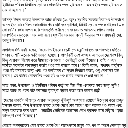
ইউনিয়ন পরিষদ নির্ধারিত স্থানে কোরবানির পশুর হাট বসবে। এর বাইরে পশুর হাট বসতে
দেওয়া হবে না।’
আসন্ন ঈদুল আজহা উপলক্ষে আজ রবিবার (১৩ জুন) স্থানীয় সরকার বিভাগের উদ্যোগে
অনলাইনে আয়োজিত কোরবানির পশুর হাট ব্যবস্থাপনা, নির্দিষ্ট স্থানে পশু জবাইকরণ এবং
কোরবানির বর্জ্য অপসারণের প্রস্তুতি পর্যালোচনাসংক্রান্ত আন্তমন্ত্রণালয় সভায়
সভাপতির বক্তব্যে এসব কথা বলেন স্থানীয় সরকার, পল্লী উন্নয়ন ও সমবায়মন্ত্রী মো.
তাজুল ইসলাম।
এলজিআরডি মন্ত্রী বলেন, ‘করোনাভাইরাসের ডেল্টা ভেরিয়েন্ট ভারতে ব্যাপকভাবে ছড়িয়ে
পড়ায় দেশটি অনেক ক্ষতিগ্রস্ত হয়েছে। পার্শ্ববর্তী দেশ হওয়ায় আমাদের দেশেরও কিছু
কিছু এলাকায় বিশেষ করে সীমান্ত এলাকায় এ ভেরিয়েন্ট দেখা দিয়েছে। তাই এ বছর
সর্বোচ্চ সতর্কতা অবলম্বন করেই পশুর হাট বসানো হবে।’ তিনি বলেন, ‘যথাযথ কর্তৃপক্ষ
পশুর হাট বসানোর জন্য এবং পশু জবাইয়ের যে স্থান নির্ধারণ করবে, শুধু সেখানেই হাট
বসবে। এর বাইরে কোরবানির পশুর হাট ও পশু জবাই করতে দেওয়া হবে না।’
শহর-নগর, উপজেলা ও ইউনিয়ন পরিষদ কর্তৃপক্ষ নিজ নিজ এলাকায় সবার জন্য সুবিধা
মতো জায়গায় গরুর হাট বসানোর ব্যবস্থা গ্রহণ করবে বলে জানান মন্ত্রী।
‘দেশের ভারতীয় সীমান্ত এলাকা অত্যন্ত ঝুঁকিপূর্ণ অবস্থায় রয়েছে’ উল্লেখ করে তাজুল
ইসলাম বলেন, ‘ঈদ উপলক্ষে ভারত থেকে দেশে বৈধ-অবৈধ পথে অনেক পশু আসে এবং
মানুষ যাতায়াত করে থাকে। ভারতীয় ভেরিয়েন্ট আমাদের দেশে ব্যাপক হারে ছড়িয়ে পড়ার
আশঙ্কা দেখা দিয়েছে।’
কোনো অবস্থাতেই যেন ভারত থেকে বৈধ-অবৈধভাবে মানুষ এবং পশু না আসে সেজন্য স্ব