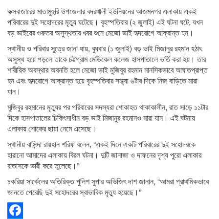
কক্সবাজারের মাতামুহুরি উপজেলার বদরখালী ইউনিয়নের আজমনগর এলাকায় একই
পরিবারের দুই সহোদরের মৃত্যু ঘটেছে। বৃহস্পতিবার (২ জুলাই) এই ঘটনা ঘটে, যখন
বড় ভাইয়ের গুরুতর অসুস্থতার খবর শুনে মেজো ভাই হৃদরোগে আক্রান্ত হন।
স্থানীয় ও পরিবার সূত্রে জানা যায়, বুধবার (১ জুলাই) বড় ভাই মিজানুর রহমান হঠাৎ
অসুস্থ হয়ে পড়লে তাকে চট্টগ্রাম মেডিকেল কলেজ হাসপাতালে ভর্তি করা হয়। তার
শারীরিক অবস্থার অবনতি হলে মেজো ভাই মুজিবুর রহমান মানসিকভাবে আঘাতপ্রাপ্ত
হন এবং হৃদরোগে আক্রান্ত হয়ে বৃহস্পতিবার সন্ধ্যা ৬টার দিকে নিজ বাড়িতে মারা
যান।
মুজিবুর রহমানের মৃত্যুর পর পরিবারের সদস্যরা শোকাহত থাকাকালীন, রাত সাড়ে ১১টার
দিকে হাসপাতালের চিকিৎসাধীন বড় ভাই মিজানুর রহমানও মারা যান। এই ঘটনায়
এলাকায় শোকের ছায়া নেমে এসেছে।
স্থানীয় বাসিন্দা রায়হান শরিফ বলেন, “একই দিনে একটি পরিবারের দুই সহোদরকে
হারানো আমাদের এলাকায় বিরল ঘটনা। দুটি জানাজা ও দাফনের দৃশ্য পুরো এলাকার
বাতাসকে ভারী করে তুলেছে।”
চকরিয়া সার্কেলের অতিরিক্ত পুলিশ সুপার অভিজিৎ দাশ জানান, “আমরা প্রাথমিকভাবে
জানতে পেরেছি দুই সহোদরের স্বাভাবিক মৃত্যু হয়েছে।”