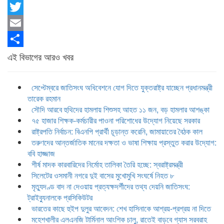
Facebook
Twitter
Email
Share
এই বিভাগের আরও খবর
সেপ্টেম্বরে জাতিসংঘ অধিবেশনে যোগ দিতে যুক্তরাষ্ট্র যাচ্ছেন প্রধানমন্ত্রী
তারেক রহমান
সৌদি আরবে হুথিদের হামলায় শিশুসহ আহত ১১ জন, বড় হামলার আশঙ্কা
৭৫ হাজার শিক্ষক-কর্মচারীর পাওনা পরিশোধের উদ্যোগ নিয়েছে সরকার
রাষ্ট্রপতি নির্বাচন: বিএনপি প্রার্থী চূড়ান্ত করেনি, জামায়াতের বৈঠক কাল
তরুণদের আন্তর্জাতিক মানের দক্ষতা ও ভাষা শিক্ষায় প্রস্তুত করার উদ্যোগ:
ববি হাজ্জাজ
শীর্ষ মাদক কারবারিদের নির্মোহ তালিকা তৈরি হচ্ছে: স্বরাষ্ট্রমন্ত্রী
সিলেটের ওসমানী নগরে দুই বাসের মুখোমুখি সংঘর্ষে নিহত ৮
মৃত্যুদণ্ড বাদ না দেওয়ায় প্রত্যক্ষদর্শীদের তথ্য দেয়নি জাতিসংঘ:
ট্রাইব্যুনালকে প্রসিকিউটর
ভারতের কাছে হুইপ দুলুর আবেদন: শেখ হাসিনাকে আশ্রয়-প্রশ্রয় না দিতে
মহেশখালীর এলএনজি টার্মিনাল আংশিক চালু, রাতেই বাড়বে গ্যাস সরবরাহ