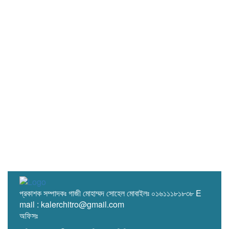
প্রকাশক সম্পাদকঃ গাজী মোহাম্মদ সোহেল মোবাইলঃ ০১৬১১১৮১৮৩৮ E
mail : kalerchitro@gmail.com
অফিসঃ