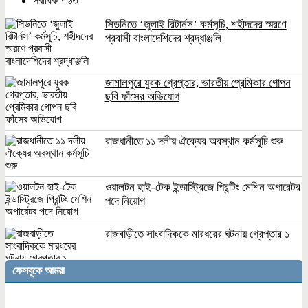
সর্বাধিক পঠিত
সিডনিতে ‘জুলাই রিটার্নস’ কর্মসূচি, শহীদদের স্মরণে
প্রবাসী বাংলাদেশিদের শ্রদ্ধাঞ্জলি
জামালপুরে যুবক গ্রেপ্তার, ভারতীয় প্রেমিকার গোপন
ছবি ফাঁসের অভিযোগ
রাজধানীতে ১১ দলীয় ঐক্যের অবস্থান কর্মসূচি শুরু
ওয়ালটন হাই-টেক ইন্ডাস্ট্রিজে প্রিন্টিং মেশিন অপারেটর
পদে নিয়োগ
রাজবাড়ীতে সাংবাদিককে মারধরের ঘটনায় গ্রেপ্তার ১
ফেসবুকে আমরা
বিশ্ববাজারে টানা কমছে জ্বালানি তেলের দাম