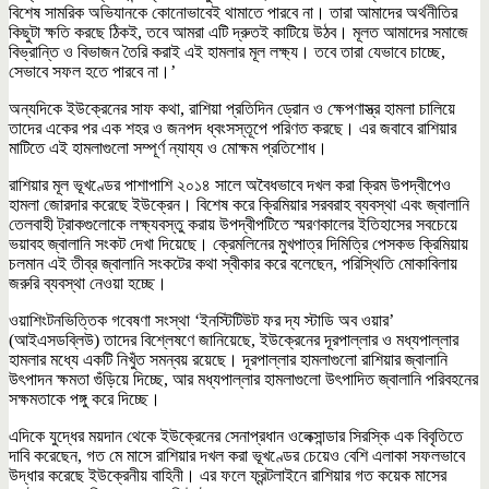
বিশেষ সামরিক অভিযানকে কোনোভাবেই থামাতে পারবে না। তারা আমাদের অর্থনীতির
কিছুটা ক্ষতি করছে ঠিকই, তবে আমরা এটি দ্রুতই কাটিয়ে উঠব। মূলত আমাদের সমাজে
বিভ্রান্তি ও বিভাজন তৈরি করাই এই হামলার মূল লক্ষ্য। তবে তারা যেভাবে চাচ্ছে,
সেভাবে সফল হতে পারবে না।’
অন্যদিকে ইউক্রেনের সাফ কথা, রাশিয়া প্রতিদিন ড্রোন ও ক্ষেপণাস্ত্র হামলা চালিয়ে
তাদের একের পর এক শহর ও জনপদ ধ্বংসস্তূপে পরিণত করছে। এর জবাবে রাশিয়ার
মাটিতে এই হামলাগুলো সম্পূর্ণ ন্যায্য ও মোক্ষম প্রতিশোধ।
রাশিয়ার মূল ভূখণ্ডের পাশাপাশি ২০১৪ সালে অবৈধভাবে দখল করা ক্রিম উপদ্বীপেও
হামলা জোরদার করেছে ইউক্রেন। বিশেষ করে ক্রিমিয়ার সরবরাহ ব্যবস্থা এবং জ্বালানি
তেলবাহী ট্রাকগুলোকে লক্ষ্যবস্তু করায় উপদ্বীপটিতে স্মরণকালের ইতিহাসের সবচেয়ে
ভয়াবহ জ্বালানি সংকট দেখা দিয়েছে। ক্রেমলিনের মুখপাত্র দিমিত্রি পেসকভ ক্রিমিয়ায়
চলমান এই তীব্র জ্বালানি সংকটের কথা স্বীকার করে বলেছেন, পরিস্থিতি মোকাবিলায়
জরুরি ব্যবস্থা নেওয়া হচ্ছে।
ওয়াশিংটনভিত্তিক গবেষণা সংস্থা ‘ইনস্টিটিউট ফর দ্য স্টাডি অব ওয়ার’
(আইএসডব্লিউ) তাদের বিশ্লেষণে জানিয়েছে, ইউক্রেনের দূরপাল্লার ও মধ্যপাল্লার
হামলার মধ্যে একটি নিখুঁত সমন্বয় রয়েছে। দূরপাল্লার হামলাগুলো রাশিয়ার জ্বালানি
উৎপাদন ক্ষমতা গুঁড়িয়ে দিচ্ছে, আর মধ্যপাল্লার হামলাগুলো উৎপাদিত জ্বালানি পরিবহনের
সক্ষমতাকে পঙ্গু করে দিচ্ছে।
এদিকে যুদ্ধের ময়দান থেকে ইউক্রেনের সেনাপ্রধান ওলেক্সান্ডার সিরস্কি এক বিবৃতিতে
দাবি করেছেন, গত মে মাসে রাশিয়ার দখল করা ভূখণ্ডের চেয়েও বেশি এলাকা সফলভাবে
উদ্ধার করেছে ইউক্রেনীয় বাহিনী। এর ফলে ফ্রন্টলাইনে রাশিয়ার গত কয়েক মাসের