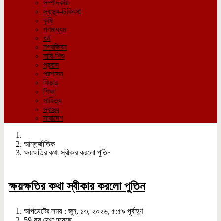
সম্পাদকীয়
স্বাস্থ্য-চিকিৎসা
কৃষি
গণমাধ্যম
ধর্ম
নগরজিবন
নারি-শিশু
প্রবাস
প্রশাসন
ফিচার
শিক্ষা
সাহিত্য
স্বাস্থ্য
সারাদেশ
আন্তর্জাতিক
ক্ষয়ক্ষতির কথা স্বীকার করলো পুতিন
ক্ষয়ক্ষতির কথা স্বীকার করলো পুতিন
আপডেটের সময় : জুন, ১৩, ২০২৬, ৫:৫৯ পূর্বাহ্ণ
59 বার দেখা হয়েছে