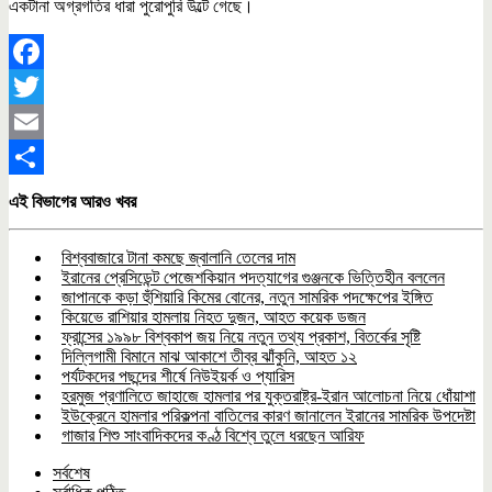
একটানা অগ্রগতির ধারা পুরোপুরি উল্টে গেছে।
Facebook
Twitter
Email
Share
এই বিভাগের আরও খবর
বিশ্ববাজারে টানা কমছে জ্বালানি তেলের দাম
ইরানের প্রেসিডেন্ট পেজেশকিয়ান পদত্যাগের গুঞ্জনকে ভিত্তিহীন বললেন
জাপানকে কড়া হুঁশিয়ারি কিমের বোনের, নতুন সামরিক পদক্ষেপের ইঙ্গিত
কিয়েভে রাশিয়ার হামলায় নিহত দুজন, আহত কয়েক ডজন
ফ্রান্সের ১৯৯৮ বিশ্বকাপ জয় নিয়ে নতুন তথ্য প্রকাশ, বিতর্কের সৃষ্টি
দিল্লিগামী বিমানে মাঝ আকাশে তীব্র ঝাঁকুনি, আহত ১২
পর্যটকদের পছন্দের শীর্ষে নিউইয়র্ক ও প্যারিস
হরমুজ প্রণালিতে জাহাজে হামলার পর যুক্তরাষ্ট্র-ইরান আলোচনা নিয়ে ধোঁয়াশা
ইউক্রেনে হামলার পরিকল্পনা বাতিলের কারণ জানালেন ইরানের সামরিক উপদেষ্টা
গাজার শিশু সাংবাদিকদের কণ্ঠ বিশ্বে তুলে ধরছেন আরিফ
সর্বশেষ