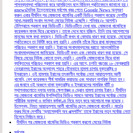
শাসনব্যবস্থা পরিচালনা করে আসছিলেন বলে বিভিন্ন প্রতিবেদনে জানানো হয়।
gnewsদৈনিক ইত্তেফাকের সর্বশেষ খবর পেতে Google News অনুসরণ
করুন এবার দীর্ঘদিন পর মোজতবা খামেনির একটি ভিডিও প্রকাশ করেছে দেশটির
আধা-সরকারি সংবাদ সংস্থা মেহের নিউজ এজেন্সি। শনিবার (৮ আগস্ট)
টেলিগ্রামে প্রকাশ করা ভিডিওটি। ভিডিওটিতে দেখা যায়, মোজতবা খামেনিকে
কয়েকজন মানুষ ঘিরে রেখেছেন। তাকে দেখে মনে হচ্ছিল, তিনি তার আশেপাশের
মানুষের সঙ্গে কথা বলছেন। ভিডিওটি কখন বা কোথায় ধারণ করা হয়েছে, মেহেরের
প্রতিবেদনে তা নির্দিষ্ট করে বলা হয়নি। এমনকি তাঁকে ঘিরে রাখা মানুষগুলোর
পরিচয়ও প্রকাশ করা হয়নি। ইরানের সংবাদমাধ্যমের বরাতে আন্তর্জাতিক
সংবাদমাধ্যমগুলো জানিয়েছে, ভিডিওটি কখন এবং কোথায় ধারণ করা হয়েছে, সে
বিষয়ে মেহের নিউজ কোনো তথ্য দেয়নি। এমনকি মোজতবাকে ঘিরে থাকা
ব্যক্তিদের পরিচয়ও প্রকাশ করা হয়নি। এর আগে, চলতি বছরের ২৮ ফেব্রুয়ারি
তেহরানসহ ইরানের অন্যান্য শহরে যৌথভাবে হামলা চালায় যুক্তরাষ্ট্র ও
ইসরায়েল। ওই হামলায় ইরানের তৎকালীন সর্বোচ্চ নেতা আয়াতুল্লাহ আলী
খামেনি, বেশ কয়েকজন শীর্ষ সামরিক কমান্ডার এবং সাধারণ নাগরিক নিহত হন।
এর জবাবে ওই অঞ্চলে থাকা যুক্তরাষ্ট্র ও ইসরায়েলের সামরিক ঘাঁটি ও
স্থাপনাগুলোতে দফায় দফায় ক্ষেপণাস্ত্র ও ড্রোন হামলা চালায় ইরান। দীর্ঘদিন
পর মোজতবা খামেনির উপস্থিতির ভিডিও সামনে আসায় ইরানের সর্বোচ্চ নেতার
শারীরিক অবস্থা ও বর্তমান কর্মকাণ্ড নিয়ে নতুন করে আলোচনা শুরু হয়েছে।
উল্লেখ্য, নিহত আয়াতুল্লাহ আলী খামেনির ছেলে মোজতবা খামেনি। মার্চের
শুরুর দিকে দেশটির ‘অ্যাসেম্বলি অব এক্সপার্টস’ তাকে ইরানের নতুন সর্বোচ্চ নেতা
হিসেবে নির্বাচন করে।
দীর্ঘদিন পর মোজতবা খামেনির ভিডিও প্রকাশ করলো মেহের নিউজ
সর্বশেষ