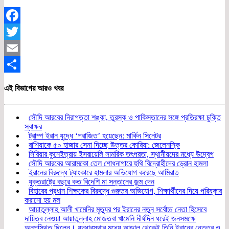
Facebook
Twitter
Email
Share
এই বিভাগের আরও খবর
সৌদি আরবের নিরাপত্তা শঙ্কা, তুরস্ক ও পাকিস্তানের সঙ্গে প্রতিরক্ষা চুক্তি
স্বাক্ষর
ট্রাম্প ইরান যুদ্ধে ‘পরাজিত’ হয়েছেন: মার্কিন সিনেটর
রাশিয়াকে ৫০ হাজার সেনা দিচ্ছে উত্তর কোরিয়া: জেলেনস্কি
সিরিয়ার কুনেইত্রায় ইসরায়েলি সামরিক তৎপরতা, স্থানীয়দের মধ্যে উদ্বেগ
সৌদি আরবের আরামকো তেল শোধনাগারে হুথি বিদ্রোহীদের ড্রোন হামলা
ইরানের বিরুদ্ধে ট্যাংকারে হামলার অভিযোগ করেছে আমিরাত
যুক্তরাষ্ট্রে বছরে কত বিদেশি মা সন্তানের জন্ম দেন
বিহারের প্রধান শিক্ষকের বিরুদ্ধে গুরুতর অভিযোগ, শিক্ষার্থীদের দিয়ে পরিষ্কার
করানো হয় মল
আয়াতুল্লাহ আলী খামেনির মৃত্যুর পর ইরানের নতুন সর্বোচ্চ নেতা হিসেবে
দায়িত্ব নেওয়া আয়াতুল্লাহ মোজতবা খামেনি দীর্ঘদিন ধরেই জনসমক্ষে
অনুপস্থিত ছিলেন। যুদ্ধাবস্থার মধ্যে আড়াল থেকেই তিনি ইরানের নেতৃত্ব ও