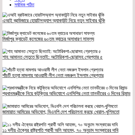
সর্বাধিক পঠিত
এআই ব্রাউজারে হোয়াটসঅ্যাপ অ্যাকাউন্ট নিয়ে নতুন সাইবার ঝুঁকি
মির্জাপুর ক্যাডেট কলেজের ৬০তম ব্যাচের অসাধারণ সাফল্য
শাহ আমানত সেতুতে ছিনতাই: অটোরিকশা-ছোরাসহ গ্রেপ্তার ৫
পাঁচটি হত্যা মামলায় আওয়ামী লীগ নেতা নজরুল ইসলাম গ্রেপ্তার
প্রধানমন্ত্রীকে নিয়ে কটূক্তির অভিযোগে এনসিপির নেতা তানভীরের ৩ দিনের রিমান্ড
জামায়াত আমিরের অভিযোগ, বিএনপি দেশ পরিচালনা করছে খেয়াল-খুশিমতো
১১ দলীয় ঐক্যের রাষ্ট্রপতি প্রার্থী অলি আহমদ, ৭০ অনুচাদ সংস্কারের দাবি