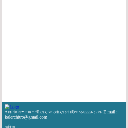
প্রকাশক সম্পাদকঃ গাজী মোহাম্মদ সোহেল মোবাইলঃ ০১৬১১১৮১৮৩৮ E mail :
kalerchitro@gmail.com
অফিসঃ