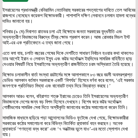
ইসরায়েলের প্রধানমন্ত্রী বেনিয়ামিন নেতানিয়াহু সরকারের পদত্যাগের দাবিতে তেল আবিবের
রাজপথে নেমেছেন কয়েকশ বিক্ষোভকারী। পাশাপাশি দক্ষিণ লেবাননে চলমান হামলা বন্ধের
দাবিও জানানো হয়।
শনিবার (৯ মে) দিবাগত রাতভর চলা এই বিক্ষোভে জনতা সরকারের যুদ্ধনীতি এবং
অভ্যন্তরীণ বিভাজনের বিরুদ্ধে তীব্র ক্ষোভ প্রকাশ করেন। আজ রোববার মিডল ইস্ট
আই-এর এক প্রতিবেদনে এ তথ্য জানা গেছে।
এতে বলা যায়, চলতি বছরের শেষের দিকে দেশটিতে সাধারণ নির্বাচন হওয়ার কথা থাকলেও
তার আগেই ইরান ও লেবানন ইস্যু এবং কট্টর অর্থোডক্স ইহুদিদের সামরিক বাহিনীতে ছাড়
দেওয়ার বিষয়টি নিয়ে ইসরাইলের অভ্যন্তরীণ রাজনীতিতে চরম অস্থিরতা তৈরি হয়েছে।
বিক্ষোভ চলাকালীন বার্তা সংস্থা রয়টার্সের সঙ্গে আলাপকালে ৮৩ বছর বয়সী অবসরপ্রাপ্ত
ডেভিড আলকান বর্তমান সরকারকে একটি ‘বিপর্যয়’ হিসেবে বর্ণনা করে বলেন, ‘এই সরকার
জনগণকে প্রতিনিয়ত মিথ্যা এবং বানোয়াট তথ্য দিয়ে বিভ্রান্ত করছে।’
আলকান আরও বলেন, বহিরাগত শত্রু ইরানের চেয়েও তিনি ইসরায়েলের অভ্যন্তরীণ
বিভাজনকে দেশের জন্য বড় বিপদ হিসেবে দেখছেন। বিশেষ করে কট্টর অর্থোডক্স
গোষ্ঠীগুলোর সামরিক সেবা দিতে অস্বীকৃতি জানানোর কঠোর সমালোচনা করেন তিনি।
সামাজিক মাধ্যমে ছড়িয়ে পড়া আন্দোলনের ভিডিও ফুটেজে দেখা গেছে, বিক্ষোভকারীরা
সরকারের কঠোর সমালোচনা করে বিভিন্ন বিতর্কিত প্ল্যাকার্ড বহন করছেন। অনেক
প্ল্যাকার্ডে ‘গণহত্যা বন্ধ করো’ এবং ‘৭ অক্টোবর ভুলে যাও’-এর মতো স্লোগান দেখা
যায়।