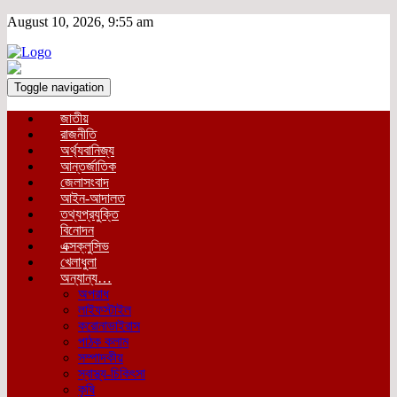
August 10, 2026, 9:55 am
Toggle navigation
জাতীয়
রাজনীতি
অর্থ্যবানিজ্য
আন্তর্জাতিক
জেলাসংবাদ
আইন-আদালত
তথ্যপ্রযুক্তি
বিনোদন
এক্সক্লুসিভ
খেলাধুলা
অন্যান্য…
অপরাধ
লাইফস্টাইল
করোনাভাইরাস
পাঠক কলাম
সম্পাদকীয়
স্বাস্থ্য-চিকিৎসা
কৃষি