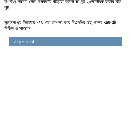
রূপগঞ্জে সাবেক সেনা কর্মকর্তার বাড়িতে হামলা ভাংচুর ২০লক্ষাধিক টাকার মাল
লুট
সুনামগঞ্জের দিরাইয়ে ১৪৪ ধারা উপেক্ষা করে বিএনপির দুই পক্ষের পাল্টাপাল্টি
মিছিল ও সমাবেশ
ফেসবুকে আমরা