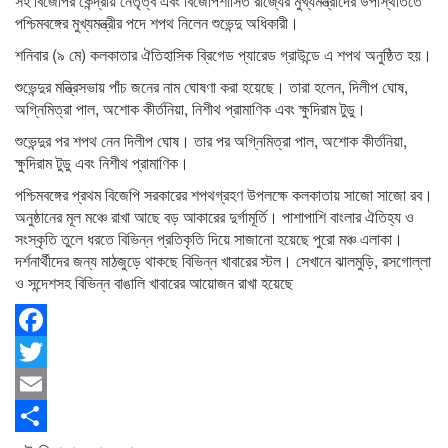
সহ বিজেপির কেন্দ্রীয় নেতৃত্ব এবং বিজেপিশাসিত রাজ্যের মুখ্যমন্ত্রীদের উপস্থিতিতে
পশ্চিমবঙ্গের মুখ্যমন্ত্রীর পদে শপথ নিলেন শুভেন্দু অধিকারী।
শনিবার (৯ মে) কলকাতার ঐতিহাসিক ব্রিগেড প্যারেড গ্রাউন্ডে এ শপথ অনুষ্ঠিত হয়।
শুভেন্দুর মন্ত্রিসভায় পাঁচ জনের নাম ঘোষণা করা হয়েছে। তারা হলেন, দিলীপ ঘোষ,
অগ্নিমিত্রা পাল, অশোক কীর্তনিয়া, নিশীথ প্রামাণিক এবং ক্ষুদিরাম টুডু।
শুভেন্দুর পর শপথ নেন দিলীপ ঘোষ। তার পর অগ্নিমিত্রা পাল, অশোক কীর্তনিয়া,
ক্ষুদিরাম টুডু এবং নিশীথ প্রামাণিক।
পশ্চিমবঙ্গের প্রথম বিজেপি সরকারের শপথগ্রহণ উপলক্ষে কলকাতায় সাজো সাজো রব।
অনুষ্ঠানের মূল মঞ্চে রাখা আছে বড় আকারের দুর্গামূর্তি। পাশাপাশি বাংলার ঐতিহ্য ও
সংস্কৃতি তুলে ধরতে বিভিন্ন প্রতিকৃতি দিয়ে সাজানো হয়েছে পুরো মঞ্চ এলাকা।
দর্শনার্থীদের জন্য মাঠজুড়ে থাকছে বিভিন্ন খাবারের স্টল। সেখানে ঝালমুড়ি, রসগোল্লা
ও সন্দেশসহ বিভিন্ন বাঙালি খাবারের আয়োজন রাখা হয়েছে
Facebook
Twitter
Email
Share