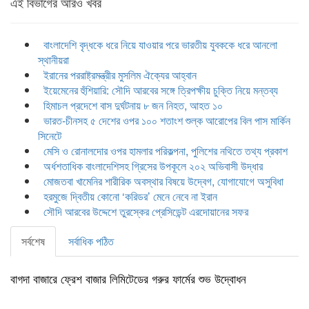
এই বিভাগের আরও খবর
বাংলাদেশি বৃদ্ধকে ধরে নিয়ে যাওয়ার পরে ভারতীয় যুবককে ধরে আনলো
স্থানীয়রা
ইরানের পররাষ্ট্রমন্ত্রীর মুসলিম ঐক্যের আহ্বান
ইয়েমেনের হুঁশিয়ারি: সৌদি আরবের সঙ্গে ত্রিপক্ষীয় চুক্তি নিয়ে মন্তব্য
হিমাচল প্রদেশে বাস দুর্ঘটনায় ৮ জন নিহত, আহত ১০
ভারত-চীনসহ ৫ দেশের ওপর ১০০ শতাংশ শুল্ক আরোপের বিল পাস মার্কিন
সিনেটে
মেসি ও রোনালদোর ওপর হামলার পরিকল্পনা, পুলিশের নথিতে তথ্য প্রকাশ
অর্ধশতাধিক বাংলাদেশিসহ গ্রিসের উপকূলে ২০২ অভিবাসী উদ্ধার
মোজতবা খামেনির শারীরিক অবস্থার বিষয়ে উদ্বেগ, যোগাযোগে অসুবিধা
হরমুজে দ্বিতীয় কোনো ‘করিডর’ মেনে নেবে না ইরান
সৌদি আরবের উদ্দেশে তুরস্কের প্রেসিডেন্ট এরদোয়ানের সফর
সর্বশেষ
সর্বাধিক পঠিত
বাগদা বাজারে ফ্রেশ বাজার লিমিটেডের গরুর ফার্মের শুভ উদ্বোধন