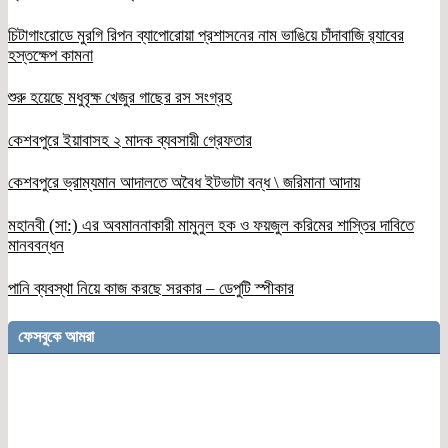
চিটাগাংরোডে মুরগি রিপন ব্যাপোরোয়া প্রশাসনের নাম ভাঙিয়ে চাঁদাবাজি র‌্যাবের
হস্তক্ষেপ কামনা
শুরু হয়েছে মধুবৃক্ষ খেজুর গাছের রস সংগ্রহ
কেশবপুরে ইয়াবাসহ ২ মাদক ব্যবসায়ী গ্রেফতার
কেশবপুরে ভ্রাম্যমান আদালতে অবৈধ ইটভাটা বন্ধ \ জরিমানা আদায়
মহানবী (সা:) এর অবমাননাকারী মামুনুল হক ও ফয়জুল করিমের শাস্তির দাবিতে
মানববন্ধন
পানি ব্যবস্থা নিয়ে কাজ করছে সরকার – ডেপুটি স্পীকার
ফেসবুকে আমরা