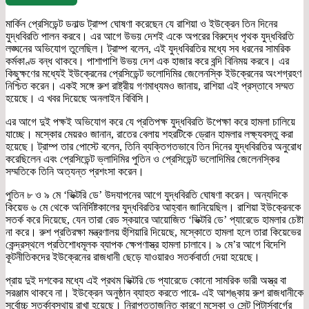
মার্কিন প্রেসিডেন্ট ডনাল্ড ট্রাম্প ঘোষণা করেছেন যে রাশিয়া ও ইউক্রেন তিন দিনের
যুদ্ধবিরতি পালন করবে। এর আগে উভয় দেশই একে অপরের বিরুদ্ধে পৃথক যুদ্ধবিরতি
লঙ্ঘনের অভিযোগ তুলেছিল। ট্রাম্প বলেন, এই যুদ্ধবিরতির মধ্যে সব ধরনের সামরিক
কর্মকাণ্ড বন্ধ থাকবে। পাশাপাশি উভয় দেশ এক হাজার করে বন্দি বিনিময় করবে। এর
কিছুক্ষণের মধ্যেই ইউক্রেনের প্রেসিডেন্ট ভলোদিমির জেলেনস্কি ইউক্রেনের অংশগ্রহণ
নিশ্চিত করেন। একই সঙ্গে রুশ রাষ্ট্রীয় গণমাধ্যমও জানায়, রাশিয়া এই প্রস্তাবে সম্মত
হয়েছে। এ খবর দিয়েছে অনলাইন বিবিসি।
এর আগে দুই পক্ষই অভিযোগ করে যে প্রতিপক্ষ যুদ্ধবিরতি উপেক্ষা করে হামলা চালিয়ে
যাচ্ছে। মস্কোর মেয়রও জানান, রাতের বেলায় শহরটিকে ড্রোন হামলার লক্ষ্যবস্তু করা
হয়েছে। ট্রাম্প তার পোস্টে বলেন, তিনি ব্যক্তিগতভাবে তিন দিনের যুদ্ধবিরতির অনুরোধ
করেছিলেন এবং প্রেসিডেন্ট ভ্লাদিমির পুতিন ও প্রেসিডেন্ট ভলোদিমির জেলেনস্কির
সম্মতিকে তিনি অত্যন্ত প্রশংসা করেন।
পুতিন ৮ ও ৯ মে ‘ভিক্টরি ডে’ উদযাপনের আগে যুদ্ধবিরতি ঘোষণা করেন। অন্যদিকে
কিয়েভ ৬ মে থেকে অনির্দিষ্টকালের যুদ্ধবিরতির আহ্বান জানিয়েছিল। রাশিয়া ইউক্রেনকে
সতর্ক করে দিয়েছে, যেন তারা রেড স্কয়ারে আয়োজিত ‘ভিক্টরি ডে’ প্যারেডে হামলার চেষ্টা
না করে। রুশ প্রতিরক্ষা মন্ত্রণালয় হুঁশিয়ারি দিয়েছে, মস্কোতে হামলা হলে তারা কিয়েভের
কেন্দ্রস্থলে প্রতিশোধমূলক ব্যাপক ক্ষেপণাস্ত্র হামলা চালাবে। ৯ মে’র আগে বিদেশি
কূটনীতিকদের ইউক্রেনের রাজধানী ছেড়ে যাওয়ারও সতর্কবার্তা দেয়া হয়েছে।
প্রায় দুই দশকের মধ্যে এই প্রথম ভিক্টরি ডে প্যারেডে কোনো সামরিক ভারী অস্ত্র বা
সরঞ্জাম থাকবে না। ইউক্রেন অনুষ্ঠান ব্যাহত করতে পারে- এই আশঙ্কায় রুশ রাজধানীকে
সর্বোচ্চ সতর্কাবস্থায় রাখা হয়েছে। নিরাপত্তাজনিত কারণে মস্কো ও সেন্ট পিটার্সবার্গের