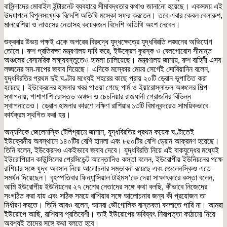
বাসিন্দাদের মোবাইল ইন্টারনেট ব্যবহারে সীমাবদ্ধতার কথাও জানানো হয়েছে। একসময় এই
উদযাপনে বিপুলসংখ্যক বিদেশি অতিথি মস্কো সফর করতেন। তবে এবার কেবল বেলারুশ,
মালয়েশিয়া ও লাওসের নেতাসহ কয়েকজন বিদেশি অতিথি অংশ নেবেন।
শুক্রবার উভয় পক্ষই একে অপরের বিরুদ্ধে যুদ্ধক্ষেত্রে যুদ্ধবিরতি লঙ্ঘনের অভিযোগ
তোলে। রুশ প্রতিরক্ষা মন্ত্রণালয় দাবি করে, ইউক্রেন কুরস্ক ও বেলগোরোদ সীমান্ত
অঞ্চলের বেসামরিক লক্ষ্যবস্তুতেও হামলা চালিয়েছে। মন্ত্রণালয় জানায়, রুশ বাহিনী এসব
লঙ্ঘনের সম-মাপের জবাব দিয়েছে। এদিকে মস্কোর মেয়র সের্গেই সোবিয়ানিন বলেন,
যুদ্ধবিরতির প্রথম দুই ঘণ্টার মধ্যেই শহরের কাছে প্রায় ২০টি ড্রোন ভূপাতিত করা
হয়েছে। ইউক্রেনের হামলার খবর পাওয়া গেছে পার্ম ও ইয়ারোস্লাভল অঞ্চলের শিল্প
স্থাপনায়, পাশাপাশি রোস্তভ অঞ্চল ও চেচনিয়ার রাজধানী গ্রোজনির বিভিন্ন
স্থাপনাতেও। ড্রোন হামলার কারণে দক্ষিণ রাশিয়ার ১৩টি বিমানবন্দরেও সাময়িকভাবে
কার্যক্রম স্থগিত করা হয়।
অন্যদিকে জেলেনস্কি টেলিগ্রামে জানান, যুদ্ধবিরতির প্রথম কয়েক ঘণ্টাতেই
ইউক্রেনীয় অবস্থানে ১৪০টির বেশি হামলা এবং ৮৫০টির বেশি ড্রোন আক্রমণ হয়েছে।
তিনি বলেন, ইউক্রেনও একইভাবে জবাব দেবে। যুদ্ধবিরতি নিয়ে এই বাকযুদ্ধের মধ্যেই
ইউরোপিয়ান কাউন্সিলের প্রেসিডেন্ট আন্তোনিও কস্তা বলেন, ইউরোপীয় ইউনিয়নের পক্ষে
রাশিয়ার সঙ্গে যুদ্ধ অবসান নিয়ে আলোচনার সম্ভাবনা রয়েছে এবং জেলেনস্কিও এতে
সমর্থন দিয়েছেন। বৃহস্পতিবার ফিন্যান্সিয়াল টাইমস’কে দেয়া সাক্ষাৎকারে কস্তা বলেন,
আমি ইউরোপীয় ইউনিয়নের ২৭ দেশের নেতাদের সঙ্গে কথা বলছি, কীভাবে নিজেদের
সংগঠিত করা যায় এবং সঠিক সময়ে রাশিয়ার সঙ্গে আলোচনার জন্য কী প্রয়োজন তা
নির্ধারণ করতে। তিনি আরও বলেন, আমরা ভৌগোলিক বাস্তবতা বদলাতে পারি না। আমরা
ইউরোপে আছি, রাশিয়ার প্রতিবেশী। তাই ইউরোপের ভবিষ্যৎ নিরাপত্তা কাঠামো নিয়ে
অবশ্যই তাদের সঙ্গে কথা বলতে হবে।