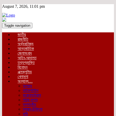
August 7, 2026, 11:01 pm
Toggle navigation
জাতীয়
রাজনীতি
অর্থ্যবানিজ্য
আন্তর্জাতিক
জেলাসংবাদ
আইন-আদালত
তথ্যপ্রযুক্তি
বিনোদন
এক্সক্লুসিভ
খেলাধুলা
অন্যান্য…
অপরাধ
লাইফস্টাইল
করোনাভাইরাস
পাঠক কলাম
সম্পাদকীয়
স্বাস্থ্য-চিকিৎসা
কৃষি