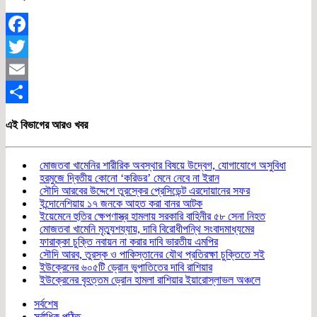
Facebook
Twitter
Email
Share
এই বিভাগের আরও খবর
মোজতবা খামেনির শারীরিক অবস্থার বিষয়ে উদ্বেগ, যোগাযোগে অসুবিধা
হরমুজে দ্বিতীয় কোনো ‘করিডর’ মেনে নেবে না ইরান
সৌদি আরবের উদ্দেশে তুরস্কের প্রেসিডেন্ট এরদোয়ানের সফর
ইন্দোনেশিয়ায় ১৭ জনকে আহত করা বানর আটক
ইয়েমেনে হুতির ক্ষেপণাস্ত্র হামলায় সরকারি বাহিনীর ৫৮ সেনা নিহত
মোজতবা খামেনি মৃত্যুশয্যায়, দাবি বিরোধীপন্থি সংবাদমাধ্যমের
ফারাক্কা চুক্তি নবায়ন না করার দাবি ভারতীয় এমপির
সৌদি আরব, তুরস্ক ও পাকিস্তানের যৌথ প্রতিরক্ষা চুক্তিতে সই
ইউক্রেনের ৬০৫টি ড্রোন ভূপাতিতের দাবি রাশিয়ার
ইউক্রেনের বৃহত্তম ড্রোন হামলা রাশিয়ার ইয়ারোস্লাভল অঞ্চলে
সর্বশেষ
সর্বাধিক পঠিত