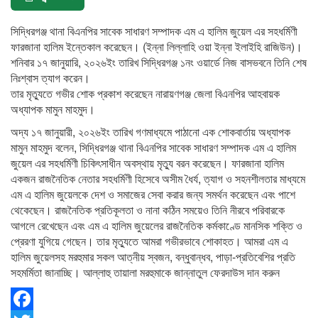
সিদ্ধিরগঞ্জ থানা বিএনপির সাবেক সাধারণ সম্পাদক এম এ হালিম জুয়েল এর সহধর্মিণী
ফারজানা হালিম ইন্তেকাল করেছেন। (ইন্না লিল্লাহি ওয়া ইন্না ইলাইহি রাজিউন)।
শনিবার ১৭ জানুয়ারি, ২০২৬ইং তারিখ সিদ্ধিরগঞ্জ ১নং ওয়ার্ডে নিজ বাসভবনে তিনি শেষ
নিঃশ্বাস ত্যাগ করেন।
তার মৃত্যুতে গভীর শোক প্রকাশ করেছেন নারায়ণগঞ্জ জেলা বিএনপির আহবায়ক
অধ্যাপক মামুন মাহমুদ।
অদ্য ১৭ জানুয়ারী, ২০২৬ইং তারিখ গণমাধ্যমে পাঠানো এক শোকবার্তায় অধ্যাপক
মামুন মাহমুদ বলেন, সিদ্ধিরগঞ্জ থানা বিএনপির সাবেক সাধারণ সম্পাদক এম এ হালিম
জুয়েল এর সহধর্মিণী চিকিৎসাধীন অবস্থায় মৃত্যু বরন করেছেন। ফারজানা হালিম
একজন রাজনৈতিক নেতার সহধর্মিণী হিসেবে অসীম ধৈর্য, ত্যাগ ও সহনশীলতার মাধ্যমে
এম এ হালিম জুয়েলকে দেশ ও সমাজের সেবা করার জন্য সমর্থন করেছেন এবং পাশে
থেকেছেন। রাজনৈতিক প্রতিকূলতা ও নানা কঠিন সময়েও তিনি নীরবে পরিবারকে
আগলে রেখেছেন এবং এম এ হালিম জুয়েলের রাজনৈতিক কর্মকাণ্ডে মানসিক শক্তি ও
প্রেরণা যুগিয়ে গেছেন। তার মৃত্যুতে আমরা গভীরভাবে শোকাহত। আমরা এম এ
হালিম জুয়েলসহ মরহুমার সকল আত্নীয় স্বজন, বন্ধুবান্ধব, পাড়া-প্রতিবেশির প্রতি
সহমর্মিতা জানাচ্ছি। আল্লাহু তায়ালা মরহুমাকে জান্নাতুল ফেরদাউস দান করুন