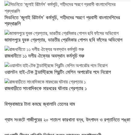
সিডনিতে ‘জুলাই রিটার্নস’ কর্মসূচি, শহীদদের স্মরণে প্রবাসী বাংলাদেশিদের
শ্রদ্ধাঞ্জলি
জামালপুরে যুবক গ্রেপ্তার, ভারতীয় প্রেমিকার গোপন ছবি ফাঁসের অভিযোগ
রাজধানীতে ১১ দলীয় ঐক্যের অবস্থান কর্মসূচি শুরু
ওয়ালটন হাই-টেক ইন্ডাস্ট্রিজে প্রিন্টিং মেশিন অপারেটর পদে নিয়োগ
রাজবাড়ীতে সাংবাদিককে মারধরের ঘটনায় গ্রেপ্তার ১
বিশ্ববাজারে টানা কমছে জ্বালানি তেলের দাম
গ্যাস সংকটে গাজীপুরের ২০ শতাংশ কারখানা বন্ধ, উৎপাদন ও রপ্তানিতে শঙ্কা
আওয়ামী লীগের পরিণতি নির্ধারণ করবে আদালত: স্বরাষ্ট্রমন্ত্রী