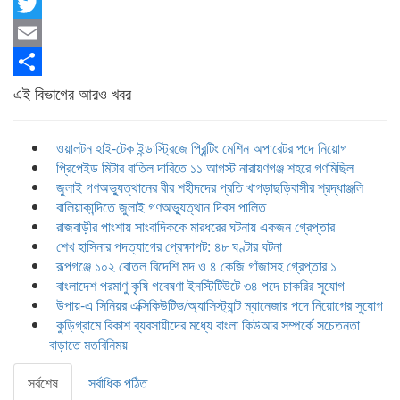
Facebook
Twitter
Email
Share
এই বিভাগের আরও খবর
ওয়ালটন হাই-টেক ইন্ডাস্ট্রিজে প্রিন্টিং মেশিন অপারেটর পদে নিয়োগ
প্রিপেইড মিটার বাতিল দাবিতে ১১ আগস্ট নারায়ণগঞ্জ শহরে গণমিছিল
জুলাই গণঅভ্যুত্থানের বীর শহীদদের প্রতি খাগড়াছড়িবাসীর শ্রদ্ধাঞ্জলি
বালিয়াকান্দিতে জুলাই গণঅভ্যুত্থান দিবস পালিত
রাজবাড়ীর পাংশায় সাংবাদিককে মারধরের ঘটনায় একজন গ্রেপ্তার
শেখ হাসিনার পদত্যাগের প্রেক্ষাপট: ৪৮ ঘণ্টার ঘটনা
রূপগঞ্জে ১০২ বোতল বিদেশি মদ ও ৪ কেজি গাঁজাসহ গ্রেপ্তার ১
বাংলাদেশ পরমাণু কৃষি গবেষণা ইনস্টিটিউটে ৩৪ পদে চাকরির সুযোগ
উপায়-এ সিনিয়র এক্সিকিউটিভ/অ্যাসিস্ট্যান্ট ম্যানেজার পদে নিয়োগের সুযোগ
কুড়িগ্রামে বিকাশ ব্যবসায়ীদের মধ্যে বাংলা কিউআর সম্পর্কে সচেতনতা
বাড়াতে মতবিনিময়
সর্বশেষ
সর্বাধিক পঠিত