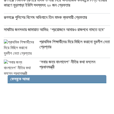
রূপগঞ্জে পিকনিক ট্রলারে মাদক ও নারী নিয়ে অসামাজিক কর্মকান্ডে লিপ্ত হওয়ার
কারণে মুড়াপাড়া ইউপি সদস্যসহ ২০ জন গ্রেফতার
রূপগঞ্জে পুলিশের বিশেষ অভিযানে তিন মাদক ব্যবসায়ী গ্রেফতার
সাঘাটার জনসভায় জামায়াত আমির: ‘প্রয়োজনে আবারও রাজপথে নামতে হবে’
প্রাথমিক শিক্ষার্থীদের দিয়ে মিছিল করানো যুবলীগ নেতা
গ্রেপ্তার
‘সবার জন্য বাংলাদেশ’ নীতির কথা বললেন
প্রধানমন্ত্রী
ফেসবুকে আমরা
নিউজিল্যান্ডের সঙ্গে বাণিজ্য ও বিনিয়োগ বাড়াতে
বাংলাদেশের নতুন উদ্যোগ
প্রধানমন্ত্রী ভারত সফরের বিষয়ে এখনও সিদ্ধান্ত
হয়নি: খলিলুর রহমান