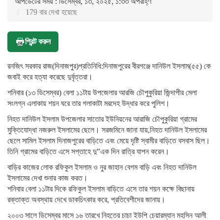
আপডেটের সময় : ডিসেম্বর, ১৩, ২০২৫, ১:৩৩ অপরাহ্ণ
179 বার দেখা হয়েছে
প্রিন্ট করুন
রনজিৎ সরকার রাজ(দিনাজপুর)প্রতিনিধি:দিনাজপুরের বীরগঞ্জে দানিউল ইসলাম(৫৫) কে
জবাই করে হত্যা করেছে দুর্বৃত্তরা।
শনিবার (১৩ ডিসেম্বর) বেলা ১১টায় উপজেলার আরজি চৌপুকুরিয়া জিন্দাপীর মেলা
সংলগ্ন এলাকায় শয়ন ঘরে তার গলাকাটা মরদেহ উদ্ধার করে পুলিশ।
নিহত দানিউল ইসলাম উপজেলার সাতোর ইউনিয়নের আরাজি চৌপুকুরিয়া গ্রামের
মুক্তিযোদ্ধা নজরুল ইসলামের ছেলে। সরজমিনে জানা যায়,নিহত দানিউল ইসলামের
ছেলে সামিল ইসলাম দিনাজপুরের বাড়িতে এবং মেয়ে দৃষ্টি স্বামীর বাড়িতে বসবাস ছিল।
তিনি গ্রামের বাড়িতে এসে সপ্তাহে দু”এক দিন রাত্রি যাপন করেন।
বাড়ির কাজের লোক রফিকুল ইসলাম ও নুর জাহান বেগম বাড়ি এবং নিহত দানিউল
ইসলামের দেখা শুনার কাজ করত।
শনিবার বেলা ১১টার দিকে রফিকুল ইসলাম বাড়িতে এসে তার শয়ন কক্ষে বিছানায়
রক্তাক্ত অবস্থায় দেখে ডাকচিৎকার করে, প্রতিবেশীদের জানায়।
২০০৩ সালে ডিসেম্বর মাসে ১৬ তারখে নিহতের চাচা ইউপি চেয়ারম্যান মহসিন আলী