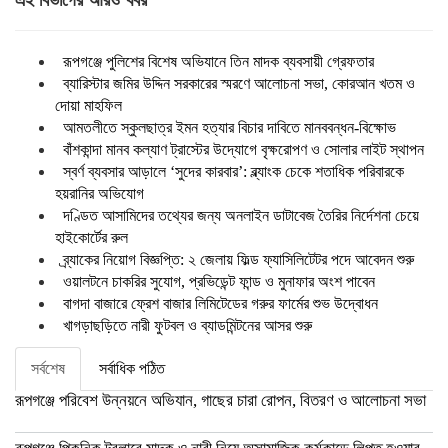
এই বিভাগের আরও খবর
রূপগঞ্জে পুলিশের বিশেষ অভিযানে তিন মাদক ব্যবসায়ী গ্রেফতার
ব্যারিস্টার জমির উদ্দিন সরকারের স্মরণে আলোচনা সভা, কোরআন খতম ও
দোয়া মাহফিল
আমতলীতে স্কুলছাত্র ইমন হত্যার বিচার দাবিতে মানববন্ধন-বিক্ষোভ
বাঁশকান্দা মানব কল্যাণ ট্রাস্টের উদ্যোগে বৃক্ষরোপণ ও সোলার লাইট স্থাপন
স্বর্ণ ব্যবসার আড়ালে ‘সুদের কারবার’: ব্ল্যাংক চেকে শতাধিক পরিবারকে
হয়রানির অভিযোগ
দণ্ডিত আসামিদের তথ্যের জন্য অনলাইন ডাটাবেজ তৈরির নির্দেশনা চেয়ে
হাইকোর্টের রুল
ব্র্যাকের নিয়োগ বিজ্ঞপ্তি: ২ জেলায় ফিল্ড ফ্যাসিলিটেটর পদে আবেদন শুরু
ওয়ালটনে চাকরির সুযোগ, প্রভিডেন্ট ফান্ড ও মুনাফার অংশ পাবেন
বাগদা বাজারে ফ্রেশ বাজার লিমিটেডের গরুর ফার্মের শুভ উদ্বোধন
খাগড়াছড়িতে নারী ফুটবল ও ব্যাডমিন্টনের আসর শুরু
সর্বশেষ
সর্বাধিক পঠিত
রূপগঞ্জে পরিবেশ উন্নয়নে অভিযান, গাছের চারা রোপন, বিতরণ ও আলোচনা সভা