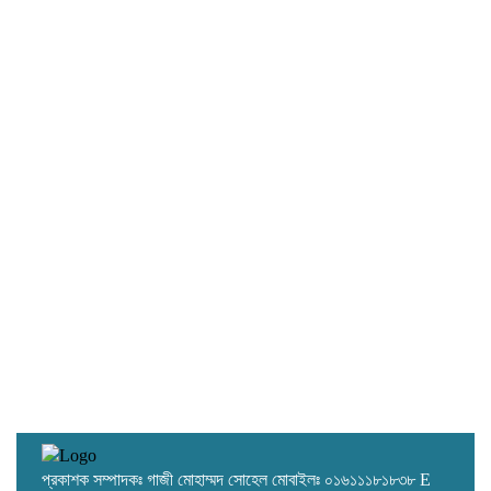
রাষ্ট্রপতি পদে অলি আহমদের মনোনয়নপত্র সংগ্রহ
করেছে ১১ দলীয় জোট
এআই ব্রাউজারে হোয়াটসঅ্যাপ অ্যাকাউন্ট নিয়ে নতুন
সাইবার ঝুঁকি
প্রকাশক সম্পাদকঃ গাজী মোহাম্মদ সোহেল মোবাইলঃ ০১৬১১১৮১৮৩৮ E