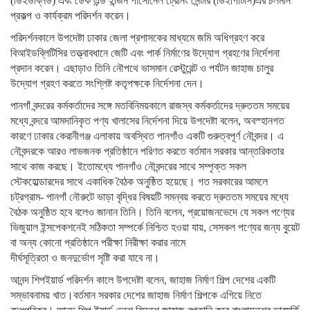
(ডিইডব্লিউ) এবং ডেক এন্ড ইন্জিন পার্সোনেল ট্রেনিং সেন্টার (ডিইপিটিসি)এর চলমান
প্রকল্প ও কার্যক্রম পরিদর্শন করেন।
পরিদর্শনকালে উপদেষ্টা ঢাকার জেলা প্রশাসকের মাধ্যমে জমি অধিগ্রহণ করে
বিআইডব্লিটিসির তত্ত্বাবধানে জেটি এবং পার্ক নির্মাণের উদ্যোগ গ্রহণের নির্দেশনা
প্রদান করেন। এছাড়াও তিনি নৌপথে ভাসমান রেস্টুরেন্ট ও পর্যটন জাহাজ চালুর
উদ্যোগ গ্রহণ করতে সংশ্লিষ্ট কতৃপক্ষকে নির্দেশনা দেন।
পানগাঁ বন্দরের কর্মকর্তাদের সঙ্গে মতবিনিময়কালে রাজস্ব কর্মকর্তাদের দ্রুততম সময়ের
মধ্যে বন্দরে আমদানিকৃত পণ্য খালাসের নির্দেশনা দিয়ে উপদেষ্টা বলেন, অবস্হানগত
কারণে ঢাকার কেরানীগঞ্জ এলাকায় অবস্থিত পানগাঁও একটি গুরুত্বপূর্ণ নৌবন্দর। এ
নৌবন্দরকে আরও লাভজনক প্রতিষ্ঠানে পরিণত করতে বর্তমান সরকার আন্তরিকতার
সাথে কাজ করছে। ইতোমধ্যে পানগাঁও নৌবন্দরের সাথে সম্পৃক্ত সকল
স্টেকহোল্ডারদের সাথে একাধিক বৈঠক অনুষ্ঠিত হয়েছে। গত সরকারের আমলে
চট্রগ্রাম- পানগাঁ নৌরুটে ভাড়া বৃদ্ধির বিষয়টি সমন্বয় করতে দ্রুততম সময়ের মধ্যে
বৈঠক অনুষ্ঠিত হবে বলেও জানান তিনি। তিনি বলেন, প্রয়োজনভেদে যে সকল পণ্যের
ভিজুয়াল ইন্সপেকশনেই সঠিকতা সম্পর্কে নিশ্চিত হওয়া যায়, সেসকল পণ্যের জন্য বুয়েট
বা অন্য কোনো প্রতিষ্ঠানে পরীক্ষা নিরীক্ষা করার নামে
দীর্ঘসূত্রিতা ও জনদুর্ভোগ সৃষ্টি করা যাবে না।
আনন্দ শিপইয়ার্ড পরিদর্শন কালে উপদেষ্টা বলেন, জাহাজ নির্মাণ শিল্প দেশের একটি
সম্ভাবনাময় খাত।বর্তমান সরকার দেশের জাহাজ নির্মাণ শিল্পকে এগিয়ে নিতে