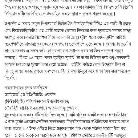
বদ্ধপরিকর। আনন্দ শিপ ইয়ার্ড দেশে বিদেশে জাহাজ রপ্তানি করে বাংলাদেশের ভাবমূর্তি
উজ্জ্বল করেছে ও প্রভূত সুনাম বয়ে আনছে। সরকার জাহাজ নির্মাণ শিল্পে দেশি বিদেশি
বিনিয়োগকারীদের বিনিয়োগে উৎসাহিত করতে নানা পদক্ষেপ গ্রহণ করেছে।
উপদেষ্টা এ সময়ে আনন্দ শিপইয়ার্ডে নির্মানাধীন বিআইডব্লিউটিসিএ এর চারটি সী ট্রাক
এবং বিআইডব্লিউটিএ এর একটি সারভে ভেসেল নির্মাণের কাজ দ্রুততম সময়ের মধ্যে
সমাপ্ত করে চকরার নির্দেশনা দিয়ে বলেন, বিচ্ছিন্ন দ্বীপ গুলো যেমন সন্দীপ হাতিয়া
মহেশখালীতে যাতায়াতের ক্ষেত্রে জনগণের দুর্ভোগ পোহাতে হচ্ছে। জনগণের দুর্ভোগ
লাগবে সরকার এ সকল রুটে নৌ যোগাযোগ স্থাপন করার কার্যকর পদক্ষেপ গ্রহণ
করেছে। বিগত ১৫ বছরে কেবল ব্যক্তি স্বার্থে নৌপথের বিভিন্ন রুটে শুধু বেসরকারি
জাহাজ চলাচলের সুযোগ করে দেয়া হয়েছে। রাষ্ট্রীয় পর্যায়ে কোন উদ্যোগ ছিল না।
কিন্তু আমরা সরকারিভাবে জনগণের চাহিদার কথা চিন্তা করে জনবান্ধব নানা পদক্ষেপ
নিয়েছি।
নারায়ণগঞ্জের বন্দরে অবস্থিত
ডকইয়ার্ড এন্ড ইঞ্জিনিয়ারিং ওয়ার্কস
(ডিইডব্লিউ) পরিদর্শনকালে উপদেষ্টা বলেন,
নৌবাহিনী সার্বিক তত্ত্বাবধানে অত্যন্ত সুশৃংখল ও
সুন্দরভাবে এ ডকইয়ার্ডটি পরিচালিত হচ্ছে। এটি রাষ্ট্রের একটি লাভজনক প্রতিষ্ঠান।
এখানে বুয়েট এমআইএসটিসহ স্বনামধন্য বিশ্ববিদ্যালয়ের ইঞ্জিনিয়াররা দক্ষতার সাথে
কাজ করছে। এটিকে এগিয়ে নিতে মন্ত্রণালয়ের পক্ষ থেকে সর্বাত্মক সহযোগিতা করা
হবে। দেশের যেকোনো প্রয়োজনে জাহাজ নির্মাণ ও মেরামতে ডকইয়ার্ডটি প্রস্তুত