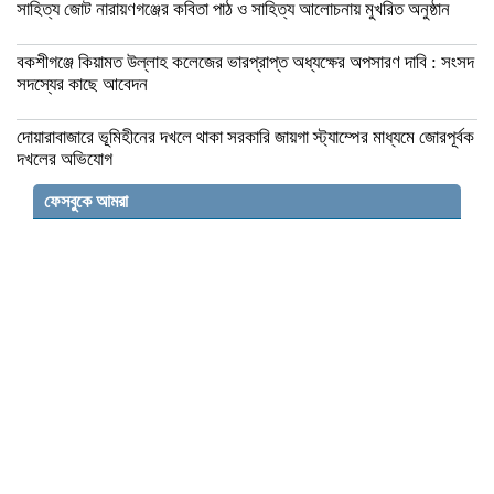
সাহিত্য জোট নারায়ণগঞ্জের কবিতা পাঠ ও সাহিত্য আলোচনায় মুখরিত অনুষ্ঠান
বকশীগঞ্জে কিয়ামত উল্লাহ কলেজের ভারপ্রাপ্ত অধ্যক্ষের অপসারণ দাবি : সংসদ
সদস্যের কাছে আবেদন
দোয়ারাবাজারে ভূমিহীনের দখলে থাকা সরকারি জায়গা স্ট্যাম্পের মাধ্যমে জোরপূর্বক
দখলের অভিযোগ
ফেসবুকে আমরা
বকশীগঞ্জে উপজেলা পরিষদ অডিটোরিয়াম উদ্বোধন
করলেন প্রতিমন্ত্রী মিল্লাত
মতলব উত্তর উপজেলায় ট্রান্সফরমার চুরির ঘটনায়
বিদ্যুৎবিহীন অর্ধশতাধিক পরিবার
সংসদ সদস্যদের বেতন ৫ লাখ, মন্ত্রীদের ১০ লাখ
করার প্রস্তাব নুরুল হক নুরের
টেকনাফ স্থলবন্দরে ফিরে এসেছে কর্মচাঞ্চল্য, সীমিত