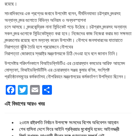
রয়েছে।
সাংবাদিকদের এক প্রশ্নের জবাবে উপদেষ্টা বলেন, দীর্ঘদিনযাবত চট্টগ্রাম বন্দরসহ
অন্যান্য বন্দর গুলোতে বিভিন্ন অনিয়ম ও অব্যবস্হাপনা
চলে আসছে। বন্দরকেন্দ্রিক নানা সিন্ডিকেট গড়ে উঠেছে। চট্টগ্রাম বন্দরসহ অন্যান্য
সকল বন্দর গুলোকে সিন্ডিকেটমুক্ত করা হবে। নিজেদের কাজ নিজেরা করার মত সক্ষমতা
বন্দরগুলোর রয়েছে বলে মন্তব্য করেন উপদেষ্টা। নৌপথে জনসাধারনের যাতায়াতে
নিরাপত্তা ঝুঁকি তৈরি হলে প্রয়োজনে নৌপথের
নিরাপত্তা জোরদারে স্বরাষ্ট্র মন্ত্রণালয়কে চিঠি দেওয়া হবে বলে জানান তিনি।
উপদেষ্টার পরিদর্শনকালে বিআইডব্লিউটিএ এর চেয়ারম্যান কমডোর আরিফ আহমেদ
মোস্তফা, বিআইডব্লিউটিসি এর চেয়ারম্যান সঞ্জয় কুমার বণিক, সংশ্লিষ্ট
প্রতিষ্ঠানসমূহের কর্মকর্তাসহ নৌপরিবহন মন্ত্রণালয়ের কর্মকর্তাগণ উপস্থিত ছিলেন।
Facebook
Twitter
Email
Share
এই বিভাগের আরও খবর
২৩তম রাষ্ট্রপতি নির্বাচন উপলক্ষে সংসদের বিশেষ অধিবেশন আহ্বান
শেখ হাসিনা দেশে ফিরে আইনি প্রক্রিয়ার মুখোমুখি হবেন: আইনমন্ত্রী
মির্জা ফখরুল: আওয়ামী লীগের সঙ্গে গণতন্ত্রের সম্পর্ক নেই