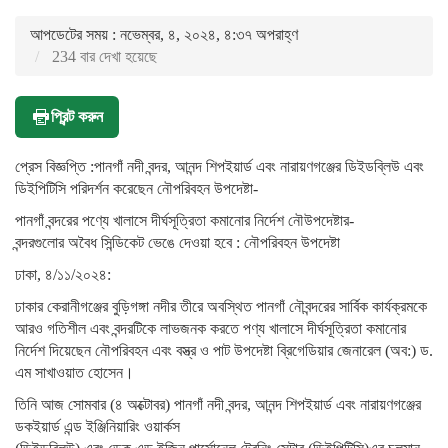
আপডেটের সময় : নভেম্বর, ৪, ২০২৪, ৪:৩৭ অপরাহ্ণ
234 বার দেখা হয়েছে
প্রিন্ট করুন
প্রেস বিজ্ঞপ্তি :পানগাঁ নদী বন্দর, আনন্দ শিপইয়ার্ড এবং নারায়ণগঞ্জের ডিইডব্লিউ এবং
ডিইপিটিসি পরিদর্শন করেছেন নৌপরিবহন উপদেষ্টা-
পানগাঁ বন্দরের পণ্যে খালাসে দীর্ঘসূত্রিতা কমানোর নির্দেশ নৌউপদেষ্টার-
বন্দরগুলোর অবৈধ সিন্ডিকেট ভেঙে দেওয়া হবে : নৌপরিবহন উপদেষ্টা
ঢাকা, ৪/১১/২০২৪:
ঢাকার কেরানীগঞ্জের বুড়িগঙ্গা নদীর তীরে অবস্থিত পানগাঁ নৌবন্দরের সার্বিক কার্যক্রমকে
আরও গতিশীল এবং বন্দরটিকে লাভজনক করতে পণ্য খালাসে দীর্ঘসূত্রিতা কমানোর
নির্দেশ দিয়েছেন নৌপরিবহন এবং বস্ত্র ও পাট উপদেষ্টা ব্রিগেডিয়ার জেনারেল (অব:) ড.
এম সাখাওয়াত হোসেন।
তিনি আজ সোমবার (৪ অক্টোবর) পানগাঁ নদী বন্দর, আনন্দ শিপইয়ার্ড এবং নারায়ণগঞ্জের
ডকইয়ার্ড এন্ড ইঞ্জিনিয়ারিং ওয়ার্কস