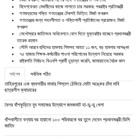
বিদেশফেরত মেধাবীদের কাজে লাগাতে চায় সরকার: পররাষ্ট্র প্রতিমন্ত্রী
গণমাধ্যমের শক্তি গণতন্ত্রের টেকসই ভিত্তি: মির্জা ফখরুল
গণতন্ত্রের জন্য সহনশীলতা ও শক্তিশালী প্রতিষ্ঠানের প্রয়োজন: মির্জা
ফখরুল
সেপ্টেম্বরে জাতিসংঘ অধিবেশনে যোগ দিতে যুক্তরাষ্ট্র যাচ্ছেন প্রধানমন্ত্রী
তারেক রহমান
সৌদি আরবে হুথিদের হামলায় শিশুসহ আহত ১১ জন, বড় হামলার আশঙ্কা
৭৫ হাজার শিক্ষক-কর্মচারীর পাওনা পরিশোধের উদ্যোগ নিয়েছে সরকার
রাষ্ট্রপতি নির্বাচন: বিএনপি প্রার্থী চূড়ান্ত করেনি, জামায়াতের বৈঠক কাল
সর্বশেষ
সর্বাধিক পঠিত
তাহিরপুরের এক ব্যবসায়ীর মাথায় পিস্তল ঠেকিয়ে মোটা অঙ্কের চাঁদা দাবি
ছাত্রলীগ ক্যাডারের
বৈলর বাঁশকুড়িতে যুব সমাজের উদ্যোগে জমজমাট হা-ডু-ডু খেলা
বাঁশখালীতে বন্যায় ঘর হারানো ১০০ পরিবারকে ঘর তুলে দেবেন প্রধানমন্ত্রী:ডিসি
জাহিদ