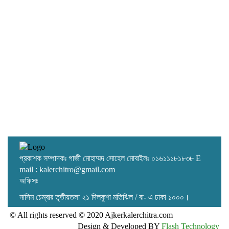
পরিসরে চলছে বাণিজ্য
প্রকাশক সম্পাদকঃ গাজী মোহাম্মদ সোহেল মোবাইলঃ ০১৬১১১৮১৮৩৮ E
mail : kalerchitro@gmail.com
অফিসঃ
নাসিম চেম্বার তৃতীয়তলা ২১ দিলকুশা মতিঝিল / বা- এ ঢাকা ১০০০।
© All rights reserved © 2020 Ajkerkalerchitra.com
Design & Developed BY
Flash Technology